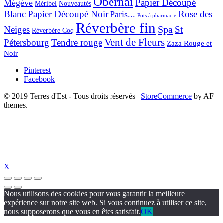
Obernai
Papier Découpé
Mégève
Nouveautés
Méribel
Blanc
Papier Découpé Noir
Rose des
Paris...
Pots à pharmacie
Réverbère fin
Spa
Neiges
St
Réverbère Coq
Vent de Fleurs
Pétersbourg
Tendre rouge
Zaza Rouge et
Noir
Pinterest
Facebook
© 2019 Terres d'Est - Tous droits réservés
|
StoreCommerce
by AF
themes.
X
Nous utilisons des cookies pour vous garantir la meilleure
expérience sur notre site web. Si vous continuez à utiliser ce site,
nous supposerons que vous en êtes satisfait.
OK
izipal