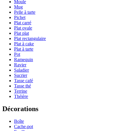
Moule
Mug
Pelle à tarte
Pichet
Plat carré
Plat ovale
Plat plat
Plat rectangulaire
Plat à cake
Plat à tarte
Pot
Ramequin
Ravier
Saladier
Sucrier
Tasse café
Tasse thé
Terrine
Théière
Décorations
Boîte
Cache-pot