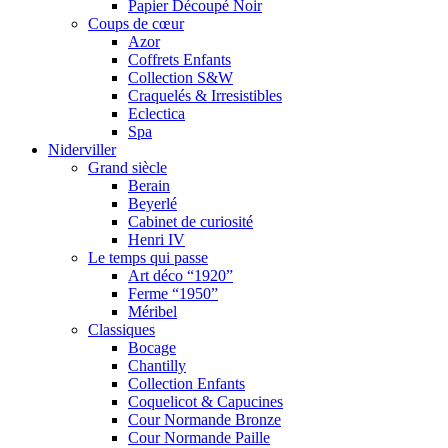
Papier Découpé Noir
Coups de cœur
Azor
Coffrets Enfants
Collection S&W
Craquelés & Irresistibles
Eclectica
Spa
Niderviller
Grand siècle
Berain
Beyerlé
Cabinet de curiosité
Henri IV
Le temps qui passe
Art déco “1920”
Ferme “1950”
Méribel
Classiques
Bocage
Chantilly
Collection Enfants
Coquelicot & Capucines
Cour Normande Bronze
Cour Normande Paille