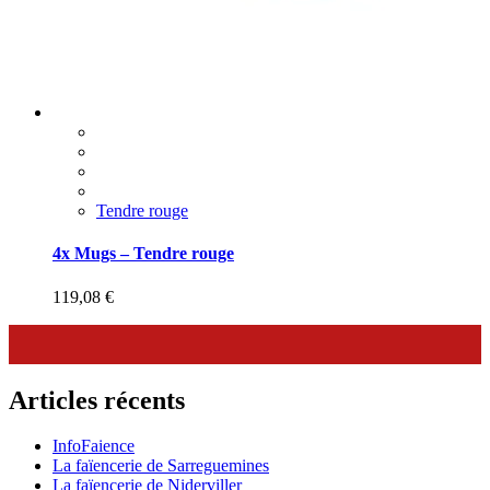
Tendre rouge
4x Mugs – Tendre rouge
119,08
€
Articles récents
InfoFaience
La faïencerie de Sarreguemines
La faïencerie de Niderviller