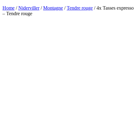
Home
/
Niderviller
/
Montagne
/
Tendre rouge
/ 4x Tasses expresso
– Tendre rouge