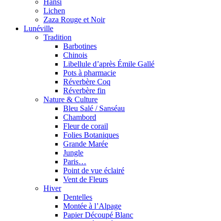
Hansi
Lichen
Zaza Rouge et Noir
Lunéville
Tradition
Barbotines
Chinois
Libellule d’après Émile Gallé
Pots à pharmacie
Réverbère Coq
Réverbère fin
Nature & Culture
Bleu Salé / Sanséau
Chambord
Fleur de corail
Folies Botaniques
Grande Marée
Jungle
Paris…
Point de vue éclairé
Vent de Fleurs
Hiver
Dentelles
Montée à l’Alpage
Papier Découpé Blanc