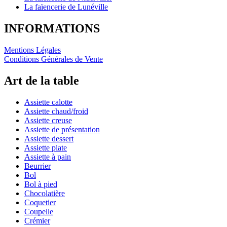
La faïencerie de Lunéville
INFORMATIONS
Mentions Légales
Conditions Générales de Vente
Art de la table
Assiette calotte
Assiette chaud/froid
Assiette creuse
Assiette de présentation
Assiette dessert
Assiette plate
Assiette à pain
Beurrier
Bol
Bol à pied
Chocolatière
Coquetier
Coupelle
Crémier