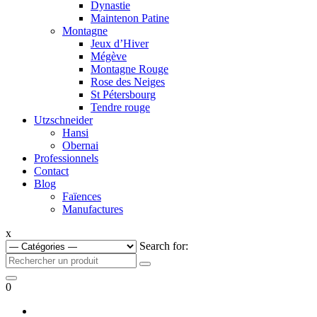
Dynastie
Maintenon Patine
Montagne
Jeux d’Hiver
Mégève
Montagne Rouge
Rose des Neiges
St Pétersbourg
Tendre rouge
Utzschneider
Hansi
Obernai
Professionnels
Contact
Blog
Faïences
Manufactures
x
Search for:
0