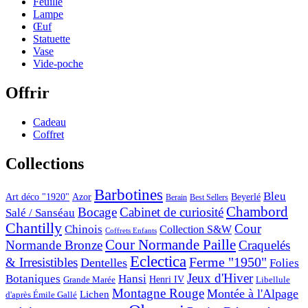
Feuille
Lampe
Œuf
Statuette
Vase
Vide-poche
Offrir
Cadeau
Coffret
Collections
Barbotines
Bleu
Art déco "1920"
Azor
Beyerlé
Berain
Best Sellers
Chambord
Bocage
Cabinet de curiosité
Salé / Sanséau
Chantilly
Cour
Chinois
Collection S&W
Coffrets Enfants
Cour Normande Paille
Normande Bronze
Craquelés
Eclectica
& Irresistibles
Ferme "1950"
Dentelles
Folies
Jeux d'Hiver
Botaniques
Hansi
Grande Marée
Henri IV
Libellule
Montagne Rouge
Montée à l'Alpage
Lichen
d'après Émile Gallé