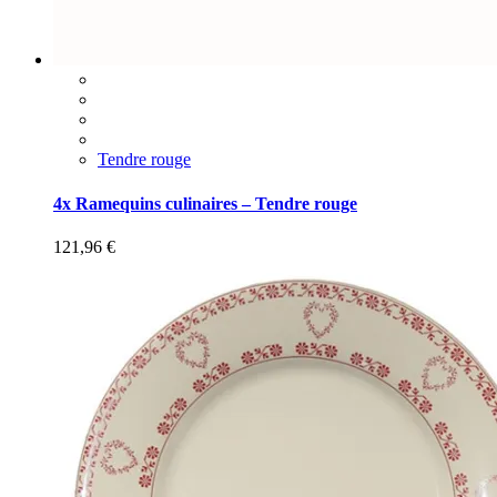
Tendre rouge
4x Ramequins culinaires – Tendre rouge
121,96
€