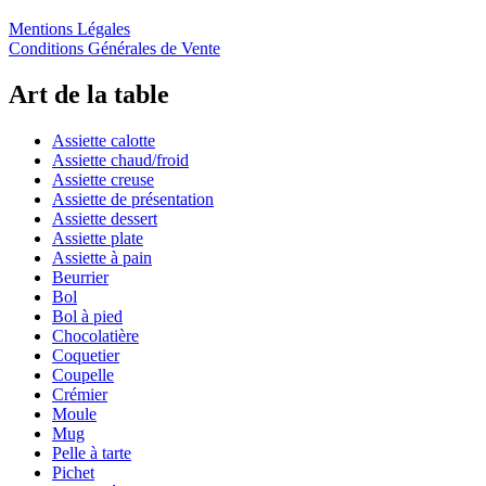
Mentions Légales
Conditions Générales de Vente
Art de la table
Assiette calotte
Assiette chaud/froid
Assiette creuse
Assiette de présentation
Assiette dessert
Assiette plate
Assiette à pain
Beurrier
Bol
Bol à pied
Chocolatière
Coquetier
Coupelle
Crémier
Moule
Mug
Pelle à tarte
Pichet