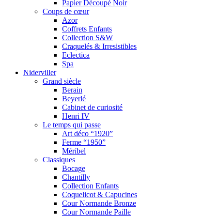
Papier Découpé Noir
Coups de cœur
Azor
Coffrets Enfants
Collection S&W
Craquelés & Irresistibles
Eclectica
Spa
Niderviller
Grand siècle
Berain
Beyerlé
Cabinet de curiosité
Henri IV
Le temps qui passe
Art déco “1920”
Ferme “1950”
Méribel
Classiques
Bocage
Chantilly
Collection Enfants
Coquelicot & Capucines
Cour Normande Bronze
Cour Normande Paille