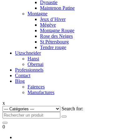
Dynastie
Maintenon Patine
Montagne
Jeux d’Hiver
Mégève
Montagne Rouge
Rose des Neiges
St Pétersbourg
Tendre rouge
Utzschneider
Hansi
Obernai
Professionnels
Contact
Blog
Faïences
Manufactures
x
Search for:
0