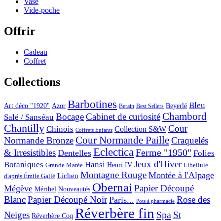
Vase
Vide-poche
Offrir
Cadeau
Coffret
Collections
Barbotines
Bleu
Art déco "1920"
Azor
Beyerlé
Berain
Best Sellers
Chambord
Bocage
Cabinet de curiosité
Salé / Sanséau
Chantilly
Cour
Chinois
Collection S&W
Coffrets Enfants
Cour Normande Paille
Normande Bronze
Craquelés
Eclectica
& Irresistibles
Ferme "1950"
Dentelles
Folies
Jeux d'Hiver
Botaniques
Hansi
Grande Marée
Henri IV
Libellule
Montagne Rouge
Montée à l'Alpage
Lichen
d'après Émile Gallé
Obernai
Papier Découpé
Mégève
Nouveautés
Méribel
Blanc
Papier Découpé Noir
Rose des
Paris...
Pots à pharmacie
Réverbère fin
Spa
Neiges
St
Réverbère Coq