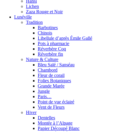
Hansi
Lichen
Zaza Rouge et Noir
Lunéville
Tradition
Barbotines
Chinois
Libellule d’après Émile Gallé
Pots à pharmacie
Réverbère Coq
Réverbère fin
Nature & Culture
Bleu Salé / Sanséau
Chambord
Fleur de corail
Folies Botaniques
Grande Marée
Jungle
Paris…
Point de vue éclairé
Vent de Fleurs
Hiver
Dentelles
Montée à l’Alpage
Papier Découpé Blanc