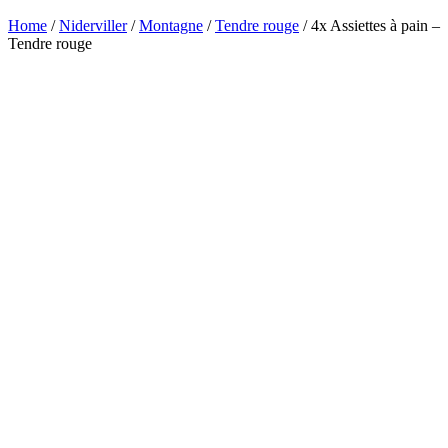
Home
/
Niderviller
/
Montagne
/
Tendre rouge
/ 4x Assiettes à pain –
Tendre rouge