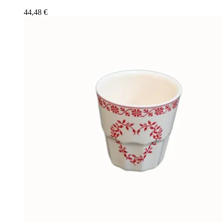
44,48
€