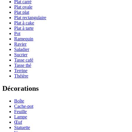
Plat carré
Plat ovale
Plat plat
Plat rectangulaire
Plat à cake
Plat à tarte
Pot
Ramequin
Ravier
Saladier
Sucrier
Tasse café
Tasse thé
Terrine
Théière
Décorations
Boîte
Cache-pot
Feuille
Lampe
Œuf
Statuette