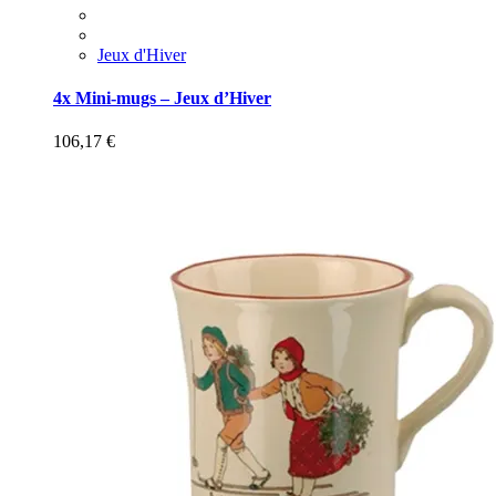
Jeux d'Hiver
4x Mini-mugs – Jeux d’Hiver
106,17
€