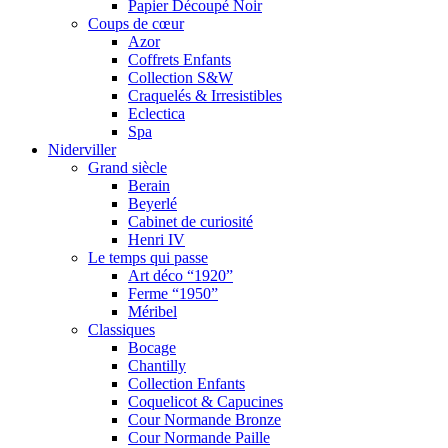
Papier Découpé Noir
Coups de cœur
Azor
Coffrets Enfants
Collection S&W
Craquelés & Irresistibles
Eclectica
Spa
Niderviller
Grand siècle
Berain
Beyerlé
Cabinet de curiosité
Henri IV
Le temps qui passe
Art déco “1920”
Ferme “1950”
Méribel
Classiques
Bocage
Chantilly
Collection Enfants
Coquelicot & Capucines
Cour Normande Bronze
Cour Normande Paille