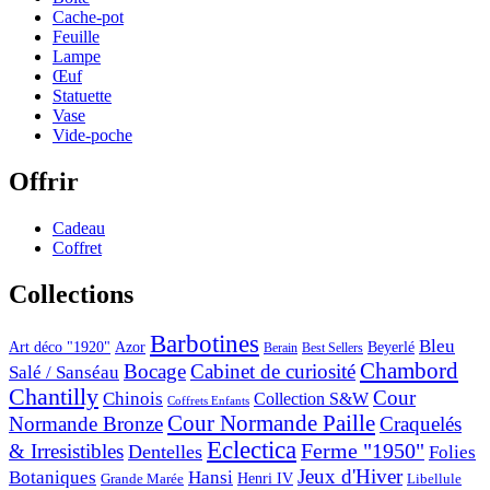
Cache-pot
Feuille
Lampe
Œuf
Statuette
Vase
Vide-poche
Offrir
Cadeau
Coffret
Collections
Barbotines
Bleu
Art déco "1920"
Azor
Beyerlé
Berain
Best Sellers
Chambord
Bocage
Cabinet de curiosité
Salé / Sanséau
Chantilly
Cour
Chinois
Collection S&W
Coffrets Enfants
Cour Normande Paille
Normande Bronze
Craquelés
Eclectica
& Irresistibles
Ferme "1950"
Dentelles
Folies
Jeux d'Hiver
Botaniques
Hansi
Grande Marée
Henri IV
Libellule