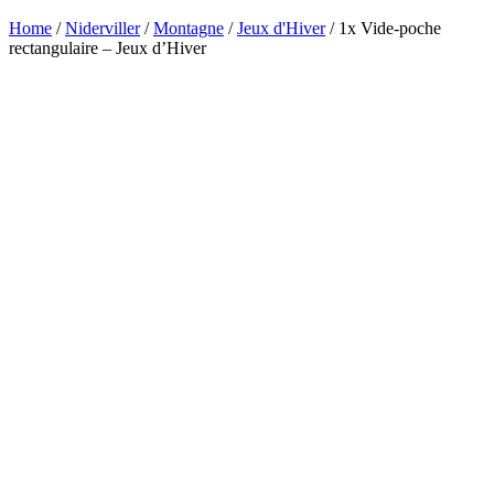
Home
/
Niderviller
/
Montagne
/
Jeux d'Hiver
/ 1x Vide-poche
rectangulaire – Jeux d’Hiver