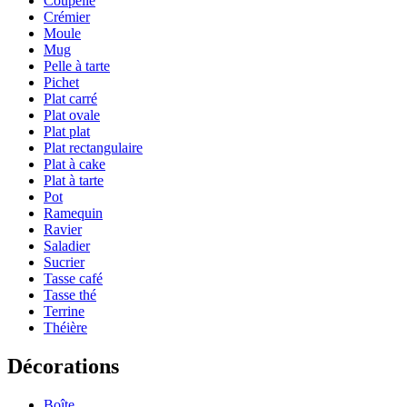
Coupelle
Crémier
Moule
Mug
Pelle à tarte
Pichet
Plat carré
Plat ovale
Plat plat
Plat rectangulaire
Plat à cake
Plat à tarte
Pot
Ramequin
Ravier
Saladier
Sucrier
Tasse café
Tasse thé
Terrine
Théière
Décorations
Boîte