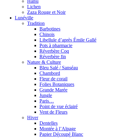
Hansi
Lichen
Zaza Rouge et Noir
Lunéville
Tradition
Barbotines
Chinois
Libellule d’après Émile Gallé
Pots à pharmacie
Réverbère Coq
Réverbère fin
Nature & Culture
Bleu Salé / Sanséau
Chambord
Fleur de corail
Folies Botaniques
Grande Marée
Jungle
Paris…
Point de vue éclairé
Vent de Fleurs
Hiver
Dentelles
Montée à l’Alpage
Papier Découpé Blanc