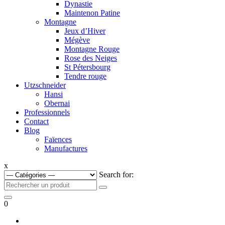
Dynastie
Maintenon Patine
Montagne
Jeux d’Hiver
Mégève
Montagne Rouge
Rose des Neiges
St Pétersbourg
Tendre rouge
Utzschneider
Hansi
Obernai
Professionnels
Contact
Blog
Faïences
Manufactures
x
Search for:
0