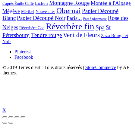
Montagne Rouge
Montée à l'Alpage
Lichen
d'après Émile Gallé
Obernai
Papier Découpé
Mégève
Nouveautés
Méribel
Blanc
Papier Découpé Noir
Rose des
Paris...
Pots à pharmacie
Réverbère fin
Spa
Neiges
St
Réverbère Coq
Vent de Fleurs
Pétersbourg
Tendre rouge
Zaza Rouge et
Noir
Pinterest
Facebook
© 2019 Terres d'Est - Tous droits réservés
|
StoreCommerce
by AF
themes.
X
güncel giriş
holiganbet güncel
holiganbet giriş
holiganbet
pulibet güncel gi