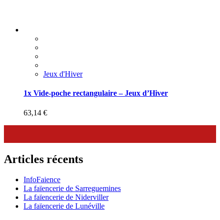
Jeux d'Hiver
1x Vide-poche rectangulaire – Jeux d’Hiver
63,14
€
Articles récents
InfoFaience
La faïencerie de Sarreguemines
La faïencerie de Niderviller
La faïencerie de Lunéville