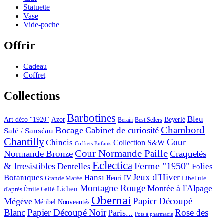
Statuette
Vase
Vide-poche
Offrir
Cadeau
Coffret
Collections
Barbotines
Bleu
Art déco "1920"
Azor
Beyerlé
Berain
Best Sellers
Chambord
Bocage
Cabinet de curiosité
Salé / Sanséau
Chantilly
Cour
Chinois
Collection S&W
Coffrets Enfants
Cour Normande Paille
Normande Bronze
Craquelés
Eclectica
& Irresistibles
Ferme "1950"
Dentelles
Folies
Jeux d'Hiver
Botaniques
Hansi
Grande Marée
Henri IV
Libellule
Montagne Rouge
Montée à l'Alpage
Lichen
d'après Émile Gallé
Obernai
Papier Découpé
Mégève
Nouveautés
Méribel
Blanc
Papier Découpé Noir
Rose des
Paris...
Pots à pharmacie