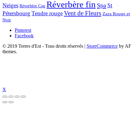
Réverbère fin
Spa
Neiges
St
Réverbère Coq
Vent de Fleurs
Pétersbourg
Tendre rouge
Zaza Rouge et
Noir
Pinterest
Facebook
© 2019 Terres d'Est - Tous droits réservés
|
StoreCommerce
by AF
themes.
X
et güncel giriş
holiganbet güncel
holiganbet giriş
holiganbet
pulibet günce