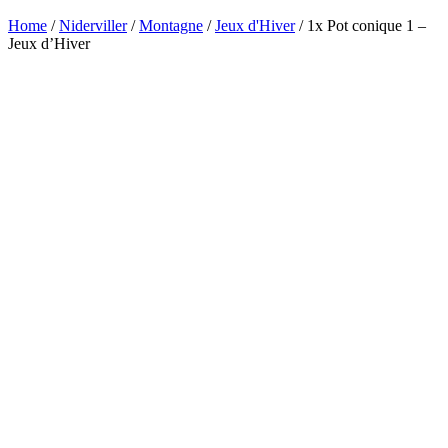
Home
/
Niderviller
/
Montagne
/
Jeux d'Hiver
/ 1x Pot conique 1 –
Jeux d’Hiver