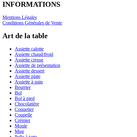
INFORMATIONS
Mentions Légales
Conditions Générales de Vente
Art de la table
Assiette calotte
Assiette chaud/froid
Assiette creuse
Assiette de présentation
Assiette dessert
Assiette plate
Assiette à pain
Beurrier
Bol
Bol à pied
Chocolatière
Coquetier
Coupelle
Crémier
Moule
Mug
Pelle à tarte