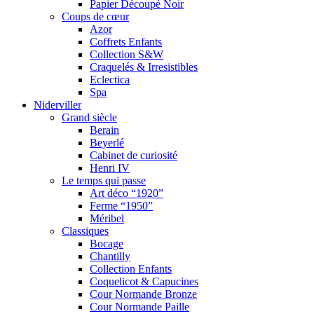
Papier Découpé Noir
Coups de cœur
Azor
Coffrets Enfants
Collection S&W
Craquelés & Irresistibles
Eclectica
Spa
Niderviller
Grand siècle
Berain
Beyerlé
Cabinet de curiosité
Henri IV
Le temps qui passe
Art déco “1920”
Ferme “1950”
Méribel
Classiques
Bocage
Chantilly
Collection Enfants
Coquelicot & Capucines
Cour Normande Bronze
Cour Normande Paille