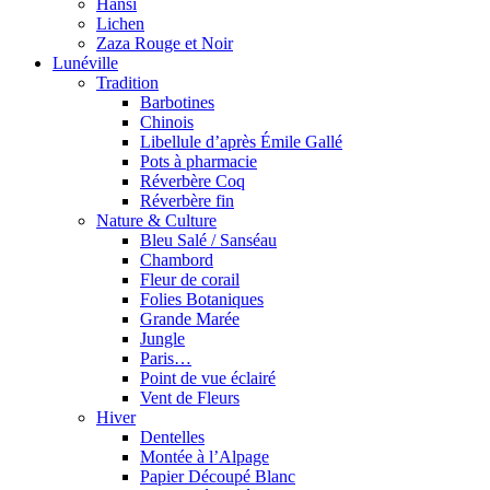
Hansi
Lichen
Zaza Rouge et Noir
Lunéville
Tradition
Barbotines
Chinois
Libellule d’après Émile Gallé
Pots à pharmacie
Réverbère Coq
Réverbère fin
Nature & Culture
Bleu Salé / Sanséau
Chambord
Fleur de corail
Folies Botaniques
Grande Marée
Jungle
Paris…
Point de vue éclairé
Vent de Fleurs
Hiver
Dentelles
Montée à l’Alpage
Papier Découpé Blanc