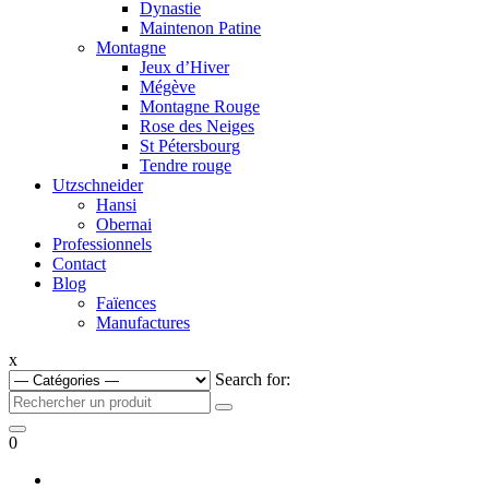
Dynastie
Maintenon Patine
Montagne
Jeux d’Hiver
Mégève
Montagne Rouge
Rose des Neiges
St Pétersbourg
Tendre rouge
Utzschneider
Hansi
Obernai
Professionnels
Contact
Blog
Faïences
Manufactures
x
Search for:
0