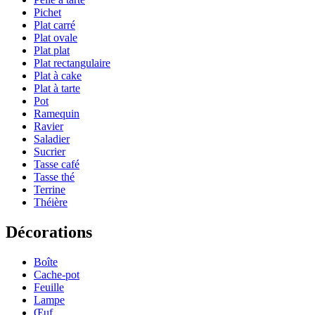
Pichet
Plat carré
Plat ovale
Plat plat
Plat rectangulaire
Plat à cake
Plat à tarte
Pot
Ramequin
Ravier
Saladier
Sucrier
Tasse café
Tasse thé
Terrine
Théière
Décorations
Boîte
Cache-pot
Feuille
Lampe
Œuf