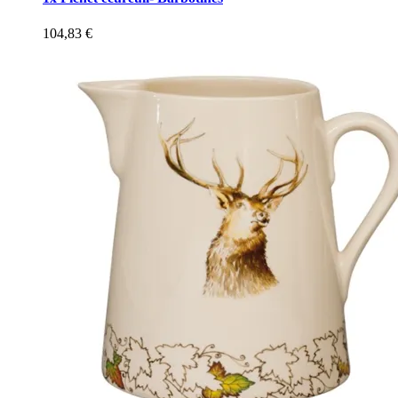
104,83
€