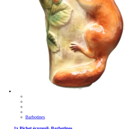
Barbotines
1x Pichet écureuil- Barbotines