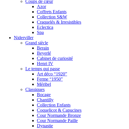
Coups de cœur
Azor
Coffrets Enfants
Collection S&W
Craquelés & Irresistibles
Eclectica
Spa
Niderviller
Grand siècle
Berain
Beyerlé
Cabinet de curiosité
Henri IV
Le temps qui passe
Art déco “1920”
Ferme “1950”
Méribel
Classiques
Bocage
Chantilly
Collection Enfants
Coquelicot & Capucines
Cour Normande Bronze
Cour Normande Paille
Dynastie