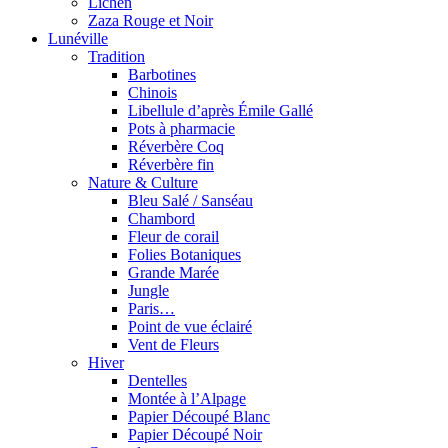
Lichen
Zaza Rouge et Noir
Lunéville
Tradition
Barbotines
Chinois
Libellule d’après Émile Gallé
Pots à pharmacie
Réverbère Coq
Réverbère fin
Nature & Culture
Bleu Salé / Sanséau
Chambord
Fleur de corail
Folies Botaniques
Grande Marée
Jungle
Paris…
Point de vue éclairé
Vent de Fleurs
Hiver
Dentelles
Montée à l’Alpage
Papier Découpé Blanc
Papier Découpé Noir