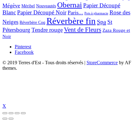
Obernai
Papier Découpé
Mégève
Nouveautés
Méribel
Blanc
Papier Découpé Noir
Rose des
Paris...
Pots à pharmacie
Réverbère fin
Spa
Neiges
St
Réverbère Coq
Vent de Fleurs
Pétersbourg
Tendre rouge
Zaza Rouge et
Noir
Pinterest
Facebook
© 2019 Terres d'Est - Tous droits réservés
|
StoreCommerce
by AF
themes.
X
t
pulibet güncel giriş
pulibet güncel
pulibet giriş
pulibet
tümbet güncel giriş