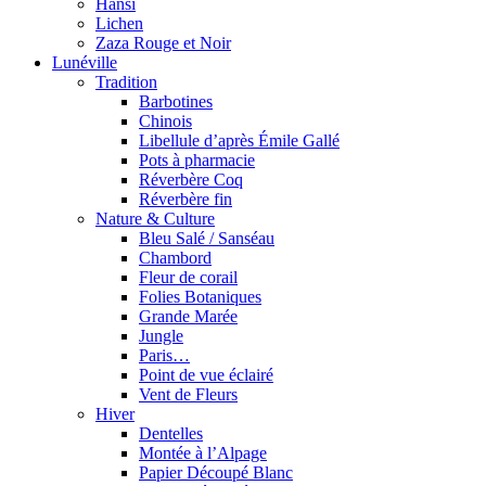
Hansi
Lichen
Zaza Rouge et Noir
Lunéville
Tradition
Barbotines
Chinois
Libellule d’après Émile Gallé
Pots à pharmacie
Réverbère Coq
Réverbère fin
Nature & Culture
Bleu Salé / Sanséau
Chambord
Fleur de corail
Folies Botaniques
Grande Marée
Jungle
Paris…
Point de vue éclairé
Vent de Fleurs
Hiver
Dentelles
Montée à l’Alpage
Papier Découpé Blanc