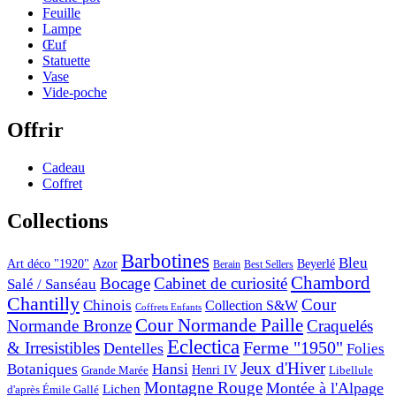
Feuille
Lampe
Œuf
Statuette
Vase
Vide-poche
Offrir
Cadeau
Coffret
Collections
Barbotines
Bleu
Art déco "1920"
Azor
Beyerlé
Berain
Best Sellers
Chambord
Bocage
Cabinet de curiosité
Salé / Sanséau
Chantilly
Cour
Chinois
Collection S&W
Coffrets Enfants
Cour Normande Paille
Normande Bronze
Craquelés
Eclectica
& Irresistibles
Ferme "1950"
Dentelles
Folies
Jeux d'Hiver
Botaniques
Hansi
Grande Marée
Henri IV
Libellule
Montagne Rouge
Montée à l'Alpage
Lichen
d'après Émile Gallé