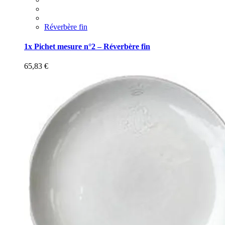
Réverbère fin
1x Pichet mesure n°2 – Réverbère fin
65,83
€