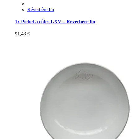
Réverbère fin
1x Pichet à côtes LXV – Réverbère fin
91,43
€