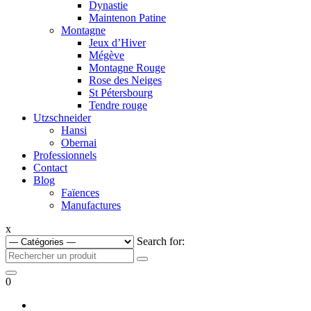
Dynastie
Maintenon Patine
Montagne
Jeux d’Hiver
Mégève
Montagne Rouge
Rose des Neiges
St Pétersbourg
Tendre rouge
Utzschneider
Hansi
Obernai
Professionnels
Contact
Blog
Faïences
Manufactures
x
Search for:
0