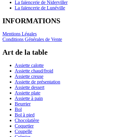
La faïencerie de Niderviller
La faïencerie de Lunéville
INFORMATIONS
Mentions Légales
Conditions Générales de Vente
Art de la table
Assiette calotte
Assiette chaud/froid
Assiette creuse
Assiette de présentation
Assiette dessert
Assiette plate
Assiette à pain
Beurrier
Bol
Bol à pied
Chocolatière
Coquetier
Coupelle
Crémier