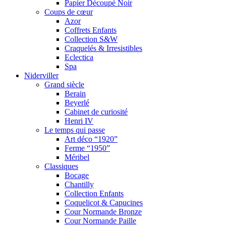
Papier Découpé Noir
Coups de cœur
Azor
Coffrets Enfants
Collection S&W
Craquelés & Irresistibles
Eclectica
Spa
Niderviller
Grand siècle
Berain
Beyerlé
Cabinet de curiosité
Henri IV
Le temps qui passe
Art déco “1920”
Ferme “1950”
Méribel
Classiques
Bocage
Chantilly
Collection Enfants
Coquelicot & Capucines
Cour Normande Bronze
Cour Normande Paille