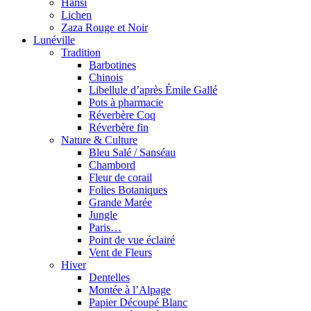
Hansi
Lichen
Zaza Rouge et Noir
Lunéville
Tradition
Barbotines
Chinois
Libellule d’après Émile Gallé
Pots à pharmacie
Réverbère Coq
Réverbère fin
Nature & Culture
Bleu Salé / Sanséau
Chambord
Fleur de corail
Folies Botaniques
Grande Marée
Jungle
Paris…
Point de vue éclairé
Vent de Fleurs
Hiver
Dentelles
Montée à l’Alpage
Papier Découpé Blanc