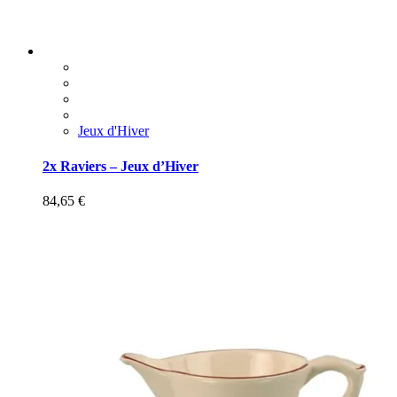
Jeux d'Hiver
2x Raviers – Jeux d’Hiver
84,65
€