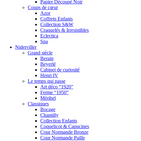
Papier Découpé Noir
Coups de cœur
Azor
Coffrets Enfants
Collection S&W
Craquelés & Irresistibles
Eclectica
Spa
Niderviller
Grand siècle
Berain
Beyerlé
Cabinet de curiosité
Henri IV
Le temps qui passe
Art déco “1920”
Ferme “1950”
Méribel
Classiques
Bocage
Chantilly
Collection Enfants
Coquelicot & Capucines
Cour Normande Bronze
Cour Normande Paille