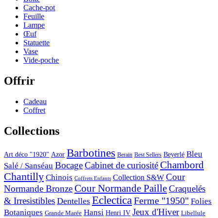
Cache-pot
Feuille
Lampe
Œuf
Statuette
Vase
Vide-poche
Offrir
Cadeau
Coffret
Collections
Barbotines
Bleu
Art déco "1920"
Azor
Beyerlé
Berain
Best Sellers
Chambord
Bocage
Cabinet de curiosité
Salé / Sanséau
Chantilly
Cour
Chinois
Collection S&W
Coffrets Enfants
Cour Normande Paille
Normande Bronze
Craquelés
Eclectica
& Irresistibles
Ferme "1950"
Dentelles
Folies
Jeux d'Hiver
Botaniques
Hansi
Grande Marée
Henri IV
Libellule