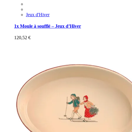
Jeux d'Hiver
1x Moule à soufflé – Jeux d’Hiver
120,52
€