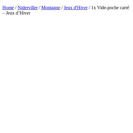
Home
/
Niderviller
/
Montagne
/
Jeux d'Hiver
/ 1x Vide-poche carré
– Jeux d’Hiver