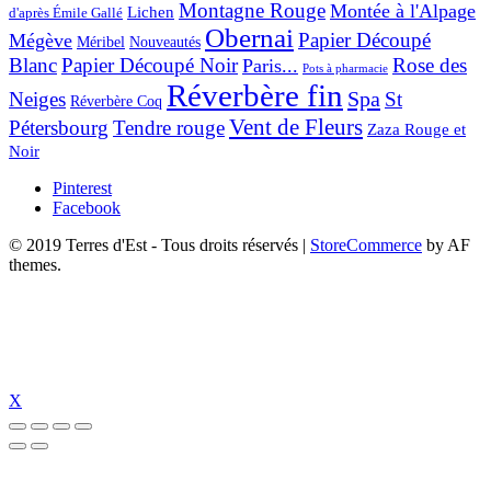
Montagne Rouge
Montée à l'Alpage
Lichen
d'après Émile Gallé
Obernai
Papier Découpé
Mégève
Nouveautés
Méribel
Blanc
Papier Découpé Noir
Rose des
Paris...
Pots à pharmacie
Réverbère fin
Spa
Neiges
St
Réverbère Coq
Vent de Fleurs
Pétersbourg
Tendre rouge
Zaza Rouge et
Noir
Pinterest
Facebook
© 2019 Terres d'Est - Tous droits réservés
|
StoreCommerce
by AF
themes.
X
 güncel giriş
holiganbet güncel
holiganbet giriş
holiganbet
pulibet güncel 