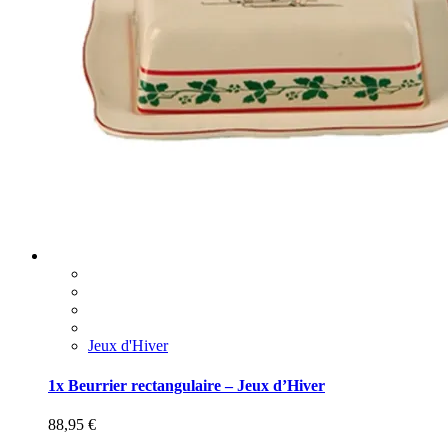
Jeux d'Hiver
1x Beurrier rectangulaire – Jeux d’Hiver
88,95
€