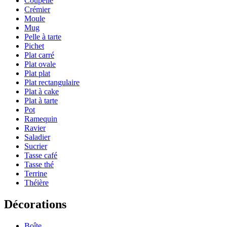
Coupelle
Crémier
Moule
Mug
Pelle à tarte
Pichet
Plat carré
Plat ovale
Plat plat
Plat rectangulaire
Plat à cake
Plat à tarte
Pot
Ramequin
Ravier
Saladier
Sucrier
Tasse café
Tasse thé
Terrine
Théière
Décorations
Boîte