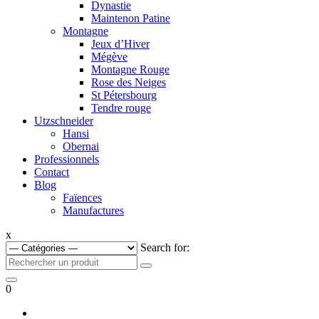
Dynastie
Maintenon Patine
Montagne
Jeux d’Hiver
Mégève
Montagne Rouge
Rose des Neiges
St Pétersbourg
Tendre rouge
Utzschneider
Hansi
Obernai
Professionnels
Contact
Blog
Faïences
Manufactures
x
Search for:
0