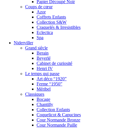
Papier Découpé Noir
Coups de cœur
Azor
Coffrets Enfants
Collection S&W
Craquelés & Irresistibles
Eclectica
Spa
Niderviller
Grand siècle
Berain
Beyerlé
Cabinet de curiosité
Henri IV
Le temps qui passe
Art déco “1920”
Ferme “1950”
Méribel
Classiques
Bocage
Chantilly
Collection Enfants
Coquelicot & Capucines
Cour Normande Bronze
Cour Normande Paille