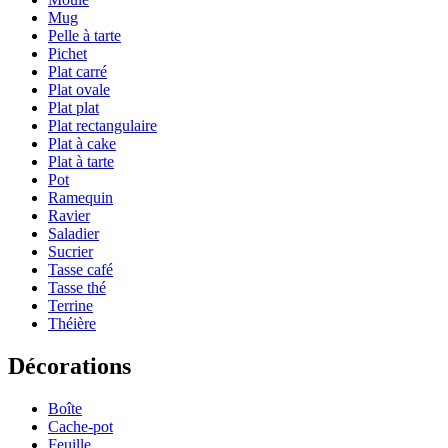
Mug
Pelle à tarte
Pichet
Plat carré
Plat ovale
Plat plat
Plat rectangulaire
Plat à cake
Plat à tarte
Pot
Ramequin
Ravier
Saladier
Sucrier
Tasse café
Tasse thé
Terrine
Théière
Décorations
Boîte
Cache-pot
Feuille