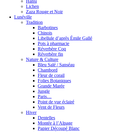
Hansi
Lichen
Zaza Rouge et Noir
Lunéville
Tradition
Barbotines
Chinois
Libellule d’après Émile Gallé
Pots à pharmacie
Réverbère Coq
Réverbère fin
Nature & Culture
Bleu Salé / Sanséau
Chambord
Fleur de corail
Folies Botaniques
Grande Marée
Jungle
Paris…
Point de vue éclairé
Vent de Fleurs
Hiver
Dentelles
Montée à l’Alpage
Papier Découpé Blanc