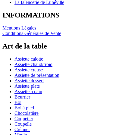
La faïencerie de Lunéville
INFORMATIONS
Mentions Légales
Conditions Générales de Vente
Art de la table
Assiette calotte
Assiette chaud/froid
Assiette creuse
Assiette de présentation
Assiette dessert
Assiette plate
Assiette à pain
Beurrier
Bol
Bol à pied
Chocolatière
Coquetier
Coupelle
Crémier
Moule