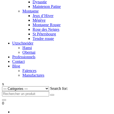
Dynastie
Maintenon Patine
Montagne
Jeux d’Hiver
Mégève
Montagne Rouge
Rose des Neiges
St Pétersbourg
Tendre rouge
Utzschneider
Hansi
Obernai
Professionnels
Contact
Blog
Faïences
Manufactures
x
Search for:
0