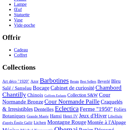
Lampe
Œuf
Statuette
Vase
Vide-poche
Offrir
Cadeau
Coffret
Collections
Barbotines
Bleu
Art déco "1920"
Azor
Beyerlé
Berain
Best Sellers
Chambord
Bocage
Cabinet de curiosité
Salé / Sanséau
Chantilly
Cour
Chinois
Collection S&W
Coffrets Enfants
Cour Normande Paille
Normande Bronze
Craquelés
Eclectica
& Irresistibles
Ferme "1950"
Dentelles
Folies
Jeux d'Hiver
Botaniques
Hansi
Grande Marée
Henri IV
Libellule
Montagne Rouge
Montée à l'Alpage
Lichen
d'après Émile Gallé
Obernai
Papier Découpé