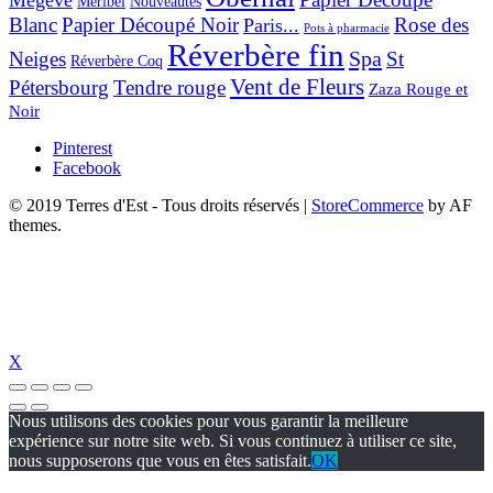
Mégève
Nouveautés
Méribel
Blanc
Papier Découpé Noir
Rose des
Paris...
Pots à pharmacie
Réverbère fin
Spa
Neiges
St
Réverbère Coq
Vent de Fleurs
Pétersbourg
Tendre rouge
Zaza Rouge et
Noir
Pinterest
Facebook
© 2019 Terres d'Est - Tous droits réservés
|
StoreCommerce
by AF
themes.
X
Nous utilisons des cookies pour vous garantir la meilleure
expérience sur notre site web. Si vous continuez à utiliser ce site,
nous supposerons que vous en êtes satisfait.
OK
dizipal