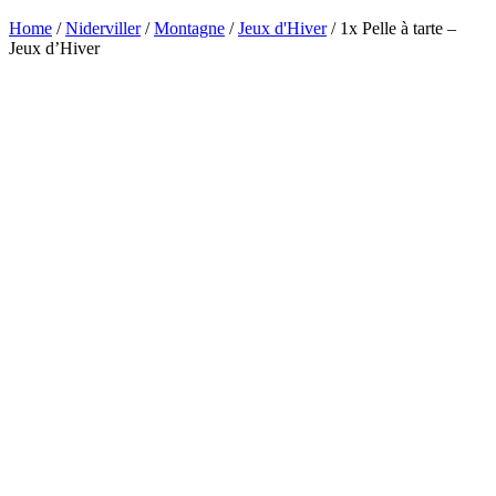
Home
/
Niderviller
/
Montagne
/
Jeux d'Hiver
/ 1x Pelle à tarte –
Jeux d’Hiver