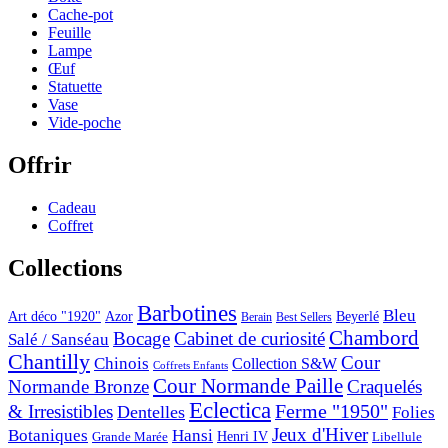
Cache-pot
Feuille
Lampe
Œuf
Statuette
Vase
Vide-poche
Offrir
Cadeau
Coffret
Collections
Barbotines
Bleu
Art déco "1920"
Azor
Beyerlé
Berain
Best Sellers
Chambord
Bocage
Cabinet de curiosité
Salé / Sanséau
Chantilly
Cour
Chinois
Collection S&W
Coffrets Enfants
Cour Normande Paille
Normande Bronze
Craquelés
Eclectica
& Irresistibles
Ferme "1950"
Dentelles
Folies
Jeux d'Hiver
Botaniques
Hansi
Grande Marée
Henri IV
Libellule