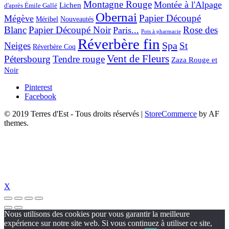
Montagne Rouge
Montée à l'Alpage
Lichen
d'après Émile Gallé
Obernai
Papier Découpé
Mégève
Nouveautés
Méribel
Blanc
Papier Découpé Noir
Rose des
Paris...
Pots à pharmacie
Réverbère fin
Spa
Neiges
St
Réverbère Coq
Vent de Fleurs
Pétersbourg
Tendre rouge
Zaza Rouge et
Noir
Pinterest
Facebook
© 2019 Terres d'Est - Tous droits réservés
|
StoreCommerce
by AF
themes.
X
Nous utilisons des cookies pour vous garantir la meilleure
expérience sur notre site web. Si vous continuez à utiliser ce site,