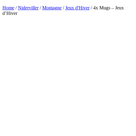
Home
/
Niderviller
/
Montagne
/
Jeux d'Hiver
/ 4x Mugs – Jeux
d’Hiver