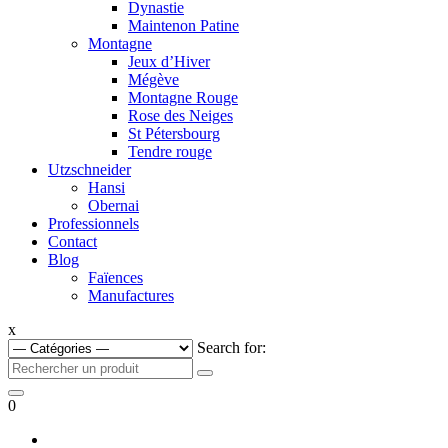
Dynastie
Maintenon Patine
Montagne
Jeux d’Hiver
Mégève
Montagne Rouge
Rose des Neiges
St Pétersbourg
Tendre rouge
Utzschneider
Hansi
Obernai
Professionnels
Contact
Blog
Faïences
Manufactures
x
Search for:
0