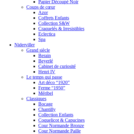
Papier Découpé Noir
Coups de cœur
Azor
Coffrets Enfants
Collection S&W
Craquelés & Irresistibles
Eclectica
Spa
Niderviller
Grand siècle
Berain
Beyerlé
Cabinet de curiosité
Henri IV
Le temps qui passe
Art déco “1920”
Ferme “1950”
Méribel
Classiques
Bocage
Chantilly
Collection Enfants
Coquelicot & Capucines
Cour Normande Bronze
Cour Normande Paille