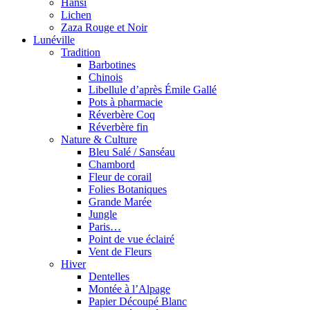
Hansi
Lichen
Zaza Rouge et Noir
Lunéville
Tradition
Barbotines
Chinois
Libellule d’après Émile Gallé
Pots à pharmacie
Réverbère Coq
Réverbère fin
Nature & Culture
Bleu Salé / Sanséau
Chambord
Fleur de corail
Folies Botaniques
Grande Marée
Jungle
Paris…
Point de vue éclairé
Vent de Fleurs
Hiver
Dentelles
Montée à l’Alpage
Papier Découpé Blanc