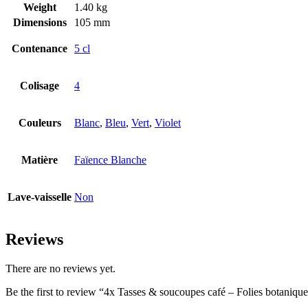
Weight
1.40 kg
Dimensions
105 mm
Contenance
5 cl
Colisage
4
Couleurs
Blanc
,
Bleu
,
Vert
,
Violet
Matière
Faïence Blanche
Lave-vaisselle
Non
Reviews
There are no reviews yet.
Be the first to review “4x Tasses & soucoupes café – Folies botaniqu