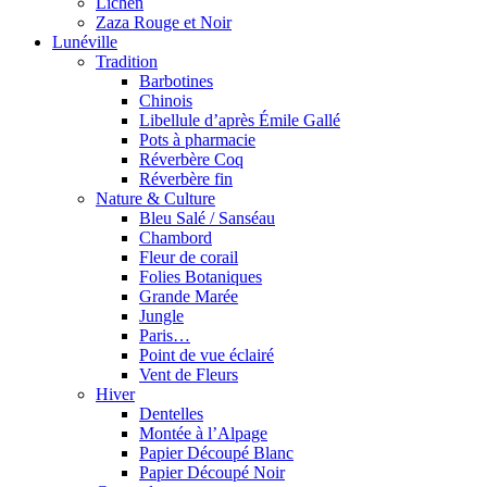
Lichen
Zaza Rouge et Noir
Lunéville
Tradition
Barbotines
Chinois
Libellule d’après Émile Gallé
Pots à pharmacie
Réverbère Coq
Réverbère fin
Nature & Culture
Bleu Salé / Sanséau
Chambord
Fleur de corail
Folies Botaniques
Grande Marée
Jungle
Paris…
Point de vue éclairé
Vent de Fleurs
Hiver
Dentelles
Montée à l’Alpage
Papier Découpé Blanc
Papier Découpé Noir