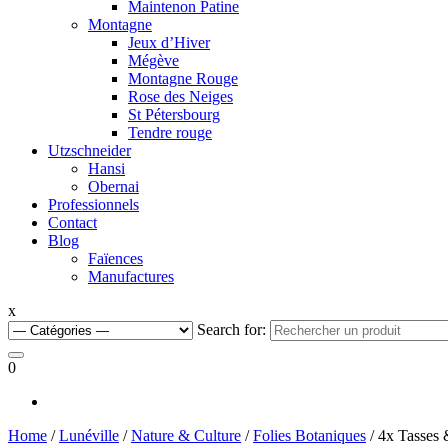
Maintenon Patine
Montagne
Jeux d’Hiver
Mégève
Montagne Rouge
Rose des Neiges
St Pétersbourg
Tendre rouge
Utzschneider
Hansi
Obernai
Professionnels
Contact
Blog
Faïences
Manufactures
x
Search for:
0
Home
/
Lunéville
/
Nature & Culture
/
Folies Botaniques
/ 4x Tasses 