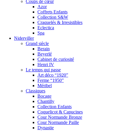
Coups de cœur
Azor
Coffrets Enfants
Collection S&W
Craquelés & Irresistibles
Eclectica
Spa
Niderviller
Grand siècle
Berain
Beyerlé
Cabinet de curiosité
Henri IV
Le temps qui passe
Art déco “1920”
Ferme “1950”
Méribel
Classiques
Bocage
Chantilly
Collection Enfants
Coquelicot & Capucines
Cour Normande Bronze
Cour Normande Paille
Dynastie