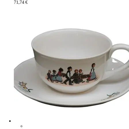
71,74
€