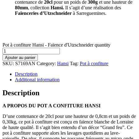
contenance de
20cl
pour un poids de
300g
et une hauteur de
80mm
, collection
Hansi.
Il s’agit d’une réalisation des
Faïenceries d’Utzschneider
à Sarreguemines.
Pot à confiture Hansi - Faïence d'Utzschneider quantity
Ajouter au panier
SKU:
S7169AN
Category:
Hansi
Tag:
Pot à confiture
Description
Additional information
Description
A PROPOS DU POT A CONFITURE HANSI
D’une contenance de 20cl pour une hauteur de 0,8cm et un poids de
0,30kg, ce pot à confiture est conçu en faïence blanche de Lorraine
de haute qualité. Il s’agit bien entendu d’un décor “Grand feu”. Ce
pot à confiture supporte alors les lavages quotidiens au lave-
vaisselle. De plus, il supporte les passages fréquents au micro-onde,