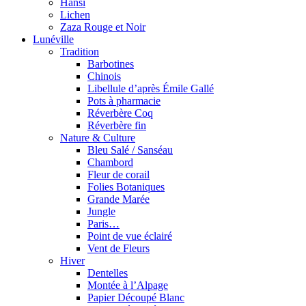
Hansi
Lichen
Zaza Rouge et Noir
Lunéville
Tradition
Barbotines
Chinois
Libellule d’après Émile Gallé
Pots à pharmacie
Réverbère Coq
Réverbère fin
Nature & Culture
Bleu Salé / Sanséau
Chambord
Fleur de corail
Folies Botaniques
Grande Marée
Jungle
Paris…
Point de vue éclairé
Vent de Fleurs
Hiver
Dentelles
Montée à l’Alpage
Papier Découpé Blanc