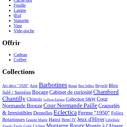
Cache-pot
Feuille
Lampe
Œuf
Statuette
Vase
Vide-poche
Offrir
Cadeau
Coffret
Collections
Barbotines
Bleu
Art déco "1920"
Azor
Beyerlé
Berain
Best Sellers
Chambord
Bocage
Cabinet de curiosité
Salé / Sanséau
Chantilly
Cour
Chinois
Collection S&W
Coffrets Enfants
Cour Normande Paille
Normande Bronze
Craquelés
Eclectica
& Irresistibles
Ferme "1950"
Dentelles
Folies
Jeux d'Hiver
Botaniques
Hansi
Grande Marée
Henri IV
Libellule
Montagne Rouge
Montée à l'Alpage
Lichen
d'après Émile Gallé