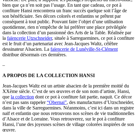
bien que ça n’en soit pas l’usage. En tant que cadeau, ce pot à
confiture Hansi rencontrera un franc succès quelque soit l’âge de
son bénéficiaire. Ses décors colorés et enfantins se prêtent par
conséquent à tout public. Pouvant faire l’objet d’une utilisation
quotidienne, rien n’empêche de lui préférer une place privilégiée
dans la collection d’un passionné des Arts de la Table. Réalisée par
la
faïencerie Utzschneider
, située à Sarreguemines, ce pot à confiture
est le fruit d’un partenariat avec Jean-Jacques Waltz, célèbre
dessinateur Alsacien. La
faïencerie de Lunéville-St-Clément
distribue désormais ces dernières.
–
A PROPOS DE LA COLLECTION HANSI
Jean-Jacques Waltz est un artiste alsacien de la première moitié du
XXème siècle. C’est de ses œuvres et de son nom d’artiste, Hansi,
que
la collection
dont ce pot à confiture fait partie, naquit. Ce décor
n’est pas sans rappeler
“Obernai”
, des manufactures d’Utzschneider,
dans la ville de Sarreguemines. Néanmoins, c’est ici dans un registre
naïf et enfantin que nous retrouvons nos scènes de vie traditionnelles
d’Alsace et de Lorraine. Vous retrouverez, sur le pot à confiture
Hansi, l’une des joyeuses scènes de village colorées inspirées de son
œuvre.