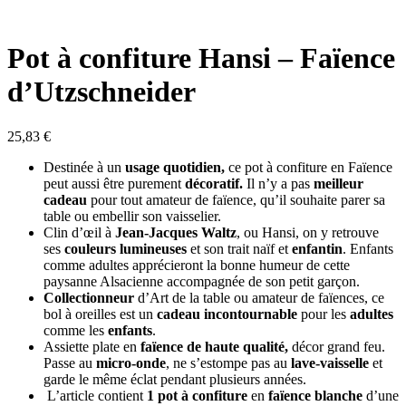
Pot à confiture Hansi – Faïence
d’Utzschneider
25,83
€
Destinée à un
usage quotidien,
ce pot à confiture en Faïence
peut aussi être purement
décoratif.
Il n’y a pas
meilleur
cadeau
pour tout amateur de faïence, qu’il souhaite parer sa
table ou embellir son vaisselier.
Clin d’œil à
Jean-Jacques Waltz
, ou Hansi, on y retrouve
ses
couleurs lumineuses
et son trait naïf et
enfantin
.
Enfants
comme adultes apprécieront la bonne humeur de cette
paysanne Alsacienne accompagnée de son petit garçon.
Collectionneur
d’Art de la table ou amateur de faïences, ce
bol à oreilles est un
cadeau incontournable
pour les
adultes
comme les
enfants
.
Assiette plate en
faïence de haute qualité,
décor grand feu.
Passe au
micro-onde
, ne s’estompe pas au
lave-vaisselle
et
garde le même éclat pendant plusieurs années.
L’article contient
1 pot à confiture
en
faïence blanche
d’une