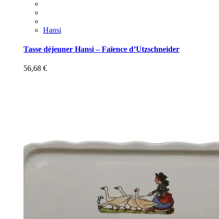
Hansi
Tasse déjeuner Hansi – Faïence d’Utzschneider
56,68
€