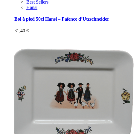
Best Sellers
Hansi
Bol à pied 50cl Hansi – Faïence d’Utzschneider
31,40
€