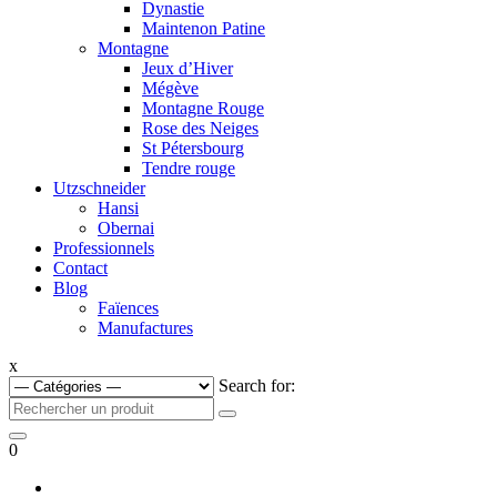
Dynastie
Maintenon Patine
Montagne
Jeux d’Hiver
Mégève
Montagne Rouge
Rose des Neiges
St Pétersbourg
Tendre rouge
Utzschneider
Hansi
Obernai
Professionnels
Contact
Blog
Faïences
Manufactures
x
Search for:
0