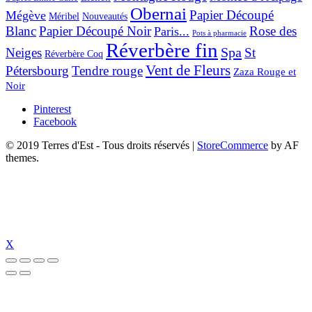
Obernai
Papier Découpé
Mégève
Nouveautés
Méribel
Blanc
Papier Découpé Noir
Rose des
Paris...
Pots à pharmacie
Réverbère fin
Spa
Neiges
St
Réverbère Coq
Vent de Fleurs
Pétersbourg
Tendre rouge
Zaza Rouge et
Noir
Pinterest
Facebook
© 2019 Terres d'Est - Tous droits réservés
|
StoreCommerce
by AF
themes.
X
giriş
holiganbet güncel
holiganbet giriş
holiganbet
pulibet güncel giriş
pul