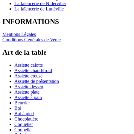
La faïencerie de Niderviller
La faïencerie de Lunéville
INFORMATIONS
Mentions Légales
Conditions Générales de Vente
Art de la table
Assiette calotte
Assiette chaud/froid
Assiette creuse
Assiette de présentation
Assiette dessert
Assiette plate
Assiette à pain
Beurrier
Bol
Bol à pied
Chocolatière
Coquetier
Coupelle