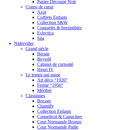
Papier Découpé Noir
Coups de cœur
Azor
Coffrets Enfants
Collection S&W
Craquelés & Irresistibles
Eclectica
Spa
Niderviller
Grand siècle
Berain
Beyerlé
Cabinet de curiosité
Henri IV
Le temps qui passe
Art déco “1920”
Ferme “1950”
Méribel
Classiques
Bocage
Chantilly
Collection Enfants
Coquelicot & Capucines
Cour Normande Bronze
Cour Normande Paille