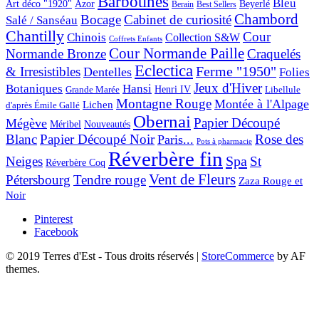
Barbotines
Bleu
Art déco "1920"
Azor
Beyerlé
Berain
Best Sellers
Chambord
Bocage
Cabinet de curiosité
Salé / Sanséau
Chantilly
Cour
Chinois
Collection S&W
Coffrets Enfants
Cour Normande Paille
Normande Bronze
Craquelés
Eclectica
& Irresistibles
Ferme "1950"
Dentelles
Folies
Jeux d'Hiver
Botaniques
Hansi
Grande Marée
Henri IV
Libellule
Montagne Rouge
Montée à l'Alpage
Lichen
d'après Émile Gallé
Obernai
Papier Découpé
Mégève
Nouveautés
Méribel
Blanc
Papier Découpé Noir
Rose des
Paris...
Pots à pharmacie
Réverbère fin
Spa
Neiges
St
Réverbère Coq
Vent de Fleurs
Pétersbourg
Tendre rouge
Zaza Rouge et
Noir
Pinterest
Facebook
© 2019 Terres d'Est - Tous droits réservés
|
StoreCommerce
by AF
themes.