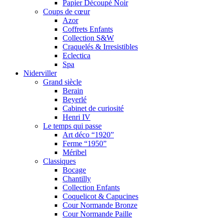
Papier Découpé Noir
Coups de cœur
Azor
Coffrets Enfants
Collection S&W
Craquelés & Irresistibles
Eclectica
Spa
Niderviller
Grand siècle
Berain
Beyerlé
Cabinet de curiosité
Henri IV
Le temps qui passe
Art déco “1920”
Ferme “1950”
Méribel
Classiques
Bocage
Chantilly
Collection Enfants
Coquelicot & Capucines
Cour Normande Bronze
Cour Normande Paille