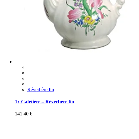
Réverbère fin
1x Cafetière – Réverbère fin
141,40
€