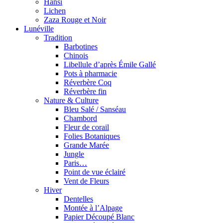
Hansi
Lichen
Zaza Rouge et Noir
Lunéville
Tradition
Barbotines
Chinois
Libellule d’après Émile Gallé
Pots à pharmacie
Réverbère Coq
Réverbère fin
Nature & Culture
Bleu Salé / Sanséau
Chambord
Fleur de corail
Folies Botaniques
Grande Marée
Jungle
Paris…
Point de vue éclairé
Vent de Fleurs
Hiver
Dentelles
Montée à l’Alpage
Papier Découpé Blanc