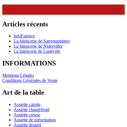
Articles récents
InfoFaience
La faïencerie de Sarreguemines
La faïencerie de Niderviller
La faïencerie de Lunéville
INFORMATIONS
Mentions Légales
Conditions Générales de Vente
Art de la table
Assiette calotte
Assiette chaud/froid
Assiette creuse
Assiette de présentation
Assiette dessert