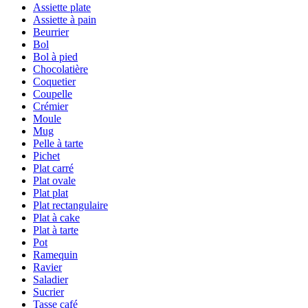
Assiette plate
Assiette à pain
Beurrier
Bol
Bol à pied
Chocolatière
Coquetier
Coupelle
Crémier
Moule
Mug
Pelle à tarte
Pichet
Plat carré
Plat ovale
Plat plat
Plat rectangulaire
Plat à cake
Plat à tarte
Pot
Ramequin
Ravier
Saladier
Sucrier
Tasse café