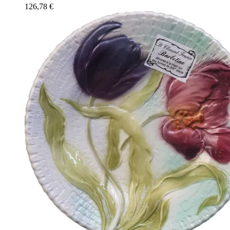
126,78
€