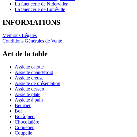
La faïencerie de Niderviller
La faïencerie de Lunéville
INFORMATIONS
Mentions Légales
Conditions Générales de Vente
Art de la table
Assiette calotte
Assiette chaud/froid
Assiette creuse
Assiette de présentation
Assiette dessert
Assiette plate
Assiette à pain
Beurrier
Bol
Bol à pied
Chocolatière
Coquetier
Coupelle