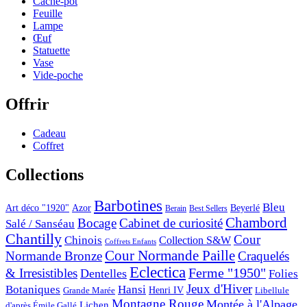
Cache-pot
Feuille
Lampe
Œuf
Statuette
Vase
Vide-poche
Offrir
Cadeau
Coffret
Collections
Barbotines
Bleu
Art déco "1920"
Azor
Beyerlé
Berain
Best Sellers
Chambord
Bocage
Cabinet de curiosité
Salé / Sanséau
Chantilly
Cour
Chinois
Collection S&W
Coffrets Enfants
Cour Normande Paille
Normande Bronze
Craquelés
Eclectica
& Irresistibles
Ferme "1950"
Dentelles
Folies
Jeux d'Hiver
Botaniques
Hansi
Grande Marée
Henri IV
Libellule
Montagne Rouge
Montée à l'Alpage
Lichen
d'après Émile Gallé