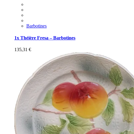
Barbotines
1x Théière Fresa – Barbotines
135,31
€