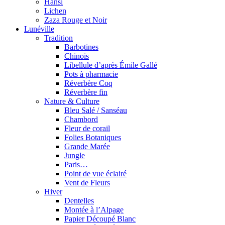
Hansi
Lichen
Zaza Rouge et Noir
Lunéville
Tradition
Barbotines
Chinois
Libellule d’après Émile Gallé
Pots à pharmacie
Réverbère Coq
Réverbère fin
Nature & Culture
Bleu Salé / Sanséau
Chambord
Fleur de corail
Folies Botaniques
Grande Marée
Jungle
Paris…
Point de vue éclairé
Vent de Fleurs
Hiver
Dentelles
Montée à l’Alpage
Papier Découpé Blanc