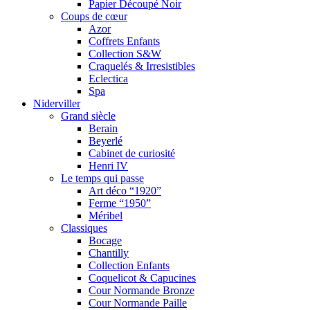
Papier Découpé Noir
Coups de cœur
Azor
Coffrets Enfants
Collection S&W
Craquelés & Irresistibles
Eclectica
Spa
Niderviller
Grand siècle
Berain
Beyerlé
Cabinet de curiosité
Henri IV
Le temps qui passe
Art déco “1920”
Ferme “1950”
Méribel
Classiques
Bocage
Chantilly
Collection Enfants
Coquelicot & Capucines
Cour Normande Bronze
Cour Normande Paille