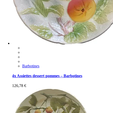
Barbotines
4x Assiettes dessert pommes – Barbotines
126,78
€