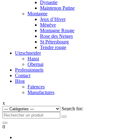
Dynastie
Maintenon Patine
Montagne
Jeux d’Hiver
Mégève
Montagne Rouge
Rose des Neiges
St Pétersbourg
Tendre rouge
Utzschneider
Hansi
Obernai
Professionnels
Contact
Blog
Faïences
Manufactures
x
Search for:
0