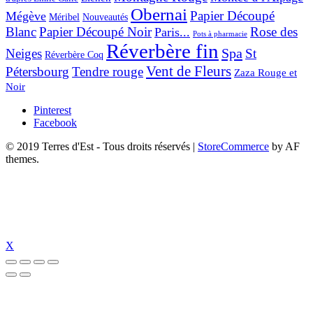
Obernai
Papier Découpé
Mégève
Nouveautés
Méribel
Blanc
Papier Découpé Noir
Rose des
Paris...
Pots à pharmacie
Réverbère fin
Spa
Neiges
St
Réverbère Coq
Vent de Fleurs
Pétersbourg
Tendre rouge
Zaza Rouge et
Noir
Pinterest
Facebook
© 2019 Terres d'Est - Tous droits réservés
|
StoreCommerce
by AF
themes.
X
cel giriş
holiganbet güncel
holiganbet giriş
holiganbet
pulibet güncel giri