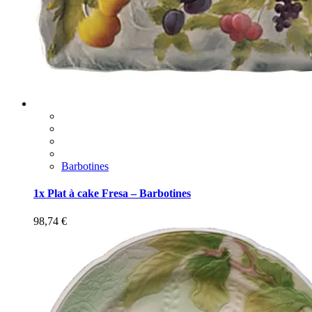
Barbotines
1x Plat à cake Fresa – Barbotines
98,74
€