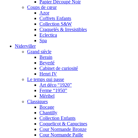
Papier Découpé Noir
Coups de cœur
Azor
Coffrets Enfants
Collection S&W
Craquelés & Irresistibles
Eclectica
Spa
Niderviller
Grand siècle
Berain
Beyerlé
Cabinet de curiosité
Henri IV
Le temps qui passe
Art déco “1920”
Ferme “1950”
Méribel
Classiques
Bocage
Chantilly
Collection Enfants
Coquelicot & Capucines
Cour Normande Bronze
Cour Normande Paille