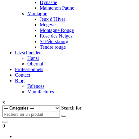
Dynastie
Maintenon Patine
Montagne
Jeux d’Hiver
Mégève
Montagne Rouge
Rose des Neiges
St Pétersbourg
Tendre rouge
Utzschneider
Hansi
Obernai
Professionnels
Contact
Blog
Faïences
Manufactures
x
Search for:
0