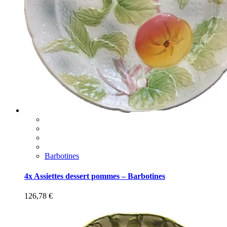
Barbotines
4x Assiettes dessert pommes – Barbotines
126,78
€