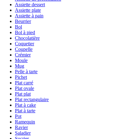
Assiette dessert
Assiette plate
Assiette à pain
Beurrier
Bol
Bol à pied
Chocolatière
Coquetier
Coupelle
Crémier
Moule
Mug
Pelle à tarte
Pichet
Plat carré
Plat ovale
Plat plat
Plat rectangulaire
Plat à cake
Plat à tarte
Pot
Ramequin
Ravier
Saladier
Sucrier