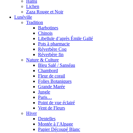
Hansi
Lichen
Zaza Rouge et Noir
Lunéville
Tradition
Barbotines
Chinois
Libellule d’après Émile Gallé
Pots à pharmacie
Réverbère Coq
Réverbère fin
Nature & Culture
Bleu Salé / Sanséau
Chambord
Fleur de corail
Folies Botaniques
Grande Marée
Jungle
Paris…
Point de vue éclairé
Vent de Fleurs
Hiver
Dentelles
Montée à l’Alpage
Papier Découpé Blanc