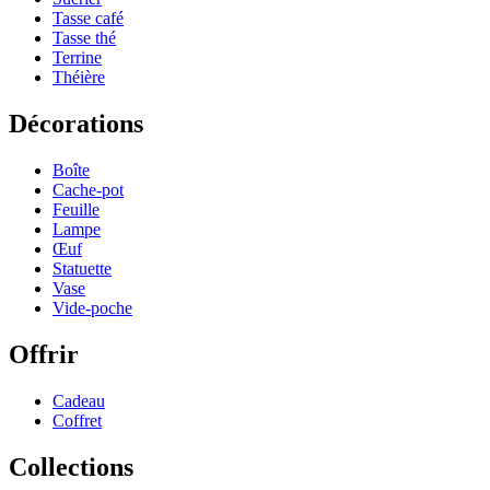
Tasse café
Tasse thé
Terrine
Théière
Décorations
Boîte
Cache-pot
Feuille
Lampe
Œuf
Statuette
Vase
Vide-poche
Offrir
Cadeau
Coffret
Collections