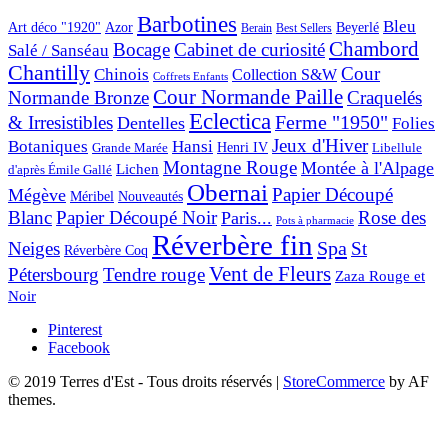
Barbotines
Bleu
Art déco "1920"
Azor
Beyerlé
Berain
Best Sellers
Chambord
Bocage
Cabinet de curiosité
Salé / Sanséau
Chantilly
Cour
Chinois
Collection S&W
Coffrets Enfants
Cour Normande Paille
Normande Bronze
Craquelés
Eclectica
& Irresistibles
Ferme "1950"
Dentelles
Folies
Jeux d'Hiver
Botaniques
Hansi
Grande Marée
Henri IV
Libellule
Montagne Rouge
Montée à l'Alpage
Lichen
d'après Émile Gallé
Obernai
Papier Découpé
Mégève
Nouveautés
Méribel
Blanc
Papier Découpé Noir
Rose des
Paris...
Pots à pharmacie
Réverbère fin
Spa
Neiges
St
Réverbère Coq
Vent de Fleurs
Pétersbourg
Tendre rouge
Zaza Rouge et
Noir
Pinterest
Facebook
© 2019 Terres d'Est - Tous droits réservés
|
StoreCommerce
by AF
themes.