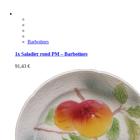
Barbotines
1x Saladier rond PM – Barbotines
91,43
€