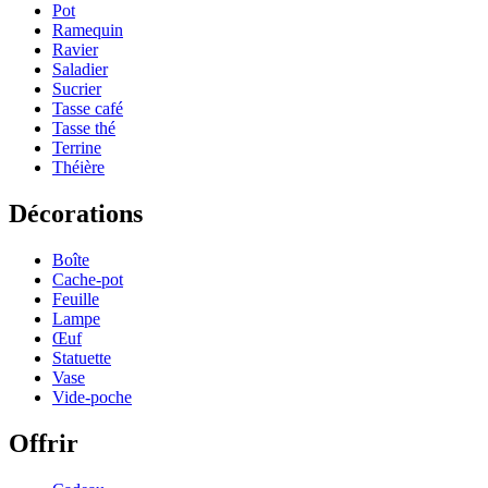
Pot
Ramequin
Ravier
Saladier
Sucrier
Tasse café
Tasse thé
Terrine
Théière
Décorations
Boîte
Cache-pot
Feuille
Lampe
Œuf
Statuette
Vase
Vide-poche
Offrir