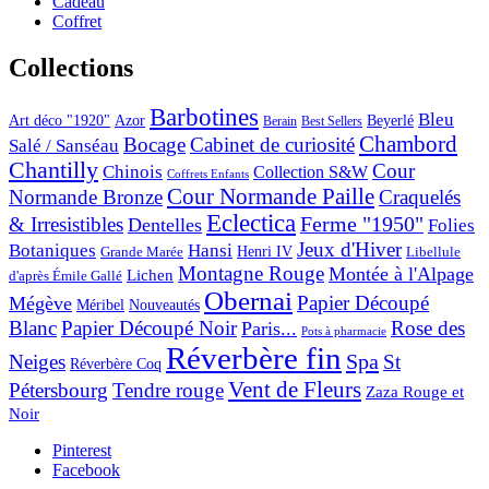
Cadeau
Coffret
Collections
Barbotines
Bleu
Art déco "1920"
Azor
Beyerlé
Berain
Best Sellers
Chambord
Bocage
Cabinet de curiosité
Salé / Sanséau
Chantilly
Cour
Chinois
Collection S&W
Coffrets Enfants
Cour Normande Paille
Normande Bronze
Craquelés
Eclectica
& Irresistibles
Ferme "1950"
Dentelles
Folies
Jeux d'Hiver
Botaniques
Hansi
Grande Marée
Henri IV
Libellule
Montagne Rouge
Montée à l'Alpage
Lichen
d'après Émile Gallé
Obernai
Papier Découpé
Mégève
Nouveautés
Méribel
Blanc
Papier Découpé Noir
Rose des
Paris...
Pots à pharmacie
Réverbère fin
Spa
Neiges
St
Réverbère Coq
Vent de Fleurs
Pétersbourg
Tendre rouge
Zaza Rouge et
Noir
Pinterest
Facebook