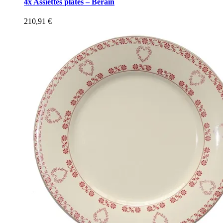
4x Assiettes plates – Berain
210,91
€