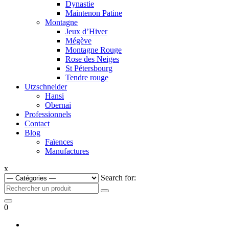
Dynastie
Maintenon Patine
Montagne
Jeux d’Hiver
Mégève
Montagne Rouge
Rose des Neiges
St Pétersbourg
Tendre rouge
Utzschneider
Hansi
Obernai
Professionnels
Contact
Blog
Faïences
Manufactures
x
Search for:
0