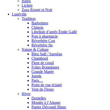
Hansi
Lichen
Zaza Rouge et Noir
Lunéville
Tradition
Barbotines
Chinois
Libellule d’après Émile Gallé
Pots à pharmacie
Réverbère Coq
Réverbère fin
Nature & Culture
Bleu Salé / Sanséau
Chambord
Fleur de corail
Folies Botaniques
Grande Marée
Jungle
Paris…
Point de vue éclairé
Vent de Fleurs
Hiver
Dentelles
Montée à l’Alpage
Papier Découpé Blanc