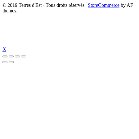
© 2019 Terres d'Est - Tous droits réservés
|
StoreCommerce
by AF
themes.
X
l
casinolevant giriş
casinolevant
holiganbet güncel giriş
holiganbet güncel