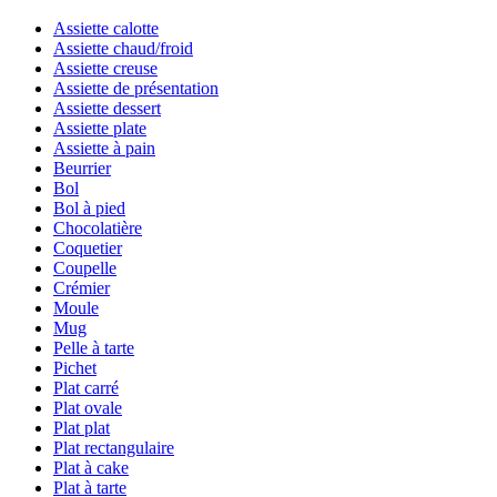
Assiette calotte
Assiette chaud/froid
Assiette creuse
Assiette de présentation
Assiette dessert
Assiette plate
Assiette à pain
Beurrier
Bol
Bol à pied
Chocolatière
Coquetier
Coupelle
Crémier
Moule
Mug
Pelle à tarte
Pichet
Plat carré
Plat ovale
Plat plat
Plat rectangulaire
Plat à cake
Plat à tarte