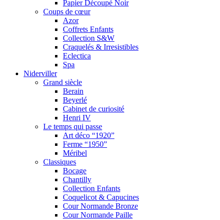
Papier Découpé Noir
Coups de cœur
Azor
Coffrets Enfants
Collection S&W
Craquelés & Irresistibles
Eclectica
Spa
Niderviller
Grand siècle
Berain
Beyerlé
Cabinet de curiosité
Henri IV
Le temps qui passe
Art déco “1920”
Ferme “1950”
Méribel
Classiques
Bocage
Chantilly
Collection Enfants
Coquelicot & Capucines
Cour Normande Bronze
Cour Normande Paille