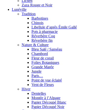
Lichen
Zaza Rouge et Noir
Lunéville
Tradition
Barbotines
Chinois
Libellule d’après Émile Gallé
Pots à pharmacie
Réverbère Coq
Réverbère fin
Nature & Culture
Bleu Salé / Sanséau
Chambord
Fleur de corail
Folies Botaniques
Grande Marée
Jungle
Paris…
Point de vue éclairé
Vent de Fleurs
Hiver
Dentelles
Montée à l’Alpage
Papier Découpé Blanc
Papier Découpé Noir