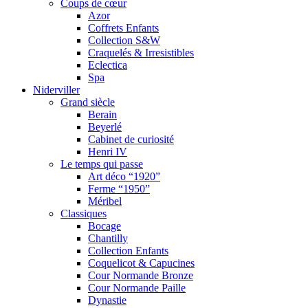
Coups de cœur
Azor
Coffrets Enfants
Collection S&W
Craquelés & Irresistibles
Eclectica
Spa
Niderviller
Grand siècle
Berain
Beyerlé
Cabinet de curiosité
Henri IV
Le temps qui passe
Art déco “1920”
Ferme “1950”
Méribel
Classiques
Bocage
Chantilly
Collection Enfants
Coquelicot & Capucines
Cour Normande Bronze
Cour Normande Paille
Dynastie