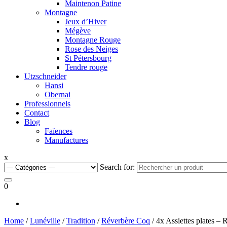
Maintenon Patine
Montagne
Jeux d’Hiver
Mégève
Montagne Rouge
Rose des Neiges
St Pétersbourg
Tendre rouge
Utzschneider
Hansi
Obernai
Professionnels
Contact
Blog
Faïences
Manufactures
x
Search for:
0
Home
/
Lunéville
/
Tradition
/
Réverbère Coq
/ 4x Assiettes plates –