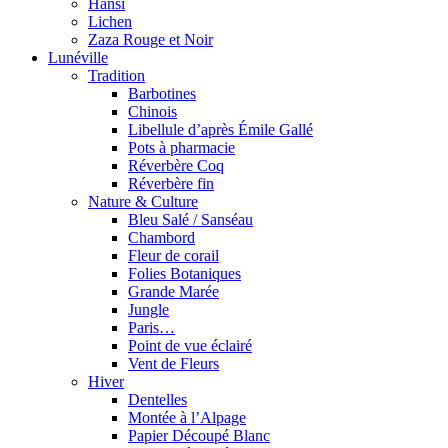
Hansi
Lichen
Zaza Rouge et Noir
Lunéville
Tradition
Barbotines
Chinois
Libellule d’après Émile Gallé
Pots à pharmacie
Réverbère Coq
Réverbère fin
Nature & Culture
Bleu Salé / Sanséau
Chambord
Fleur de corail
Folies Botaniques
Grande Marée
Jungle
Paris…
Point de vue éclairé
Vent de Fleurs
Hiver
Dentelles
Montée à l’Alpage
Papier Découpé Blanc