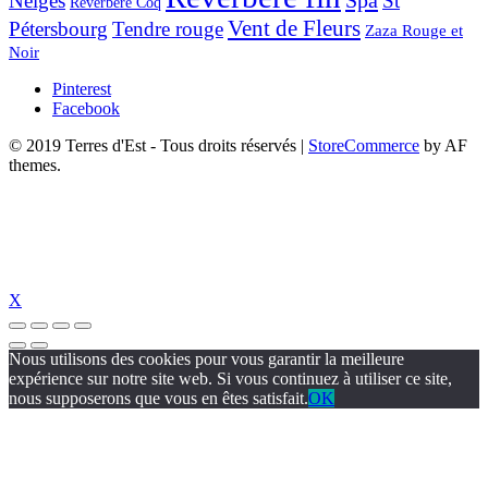
Spa
Neiges
St
Réverbère Coq
Vent de Fleurs
Pétersbourg
Tendre rouge
Zaza Rouge et
Noir
Pinterest
Facebook
© 2019 Terres d'Est - Tous droits réservés
|
StoreCommerce
by AF
themes.
X
Nous utilisons des cookies pour vous garantir la meilleure
expérience sur notre site web. Si vous continuez à utiliser ce site,
nous supposerons que vous en êtes satisfait.
OK
l
jojobet
https://www.suc-chou.com/
jojobet
https://hubmode.org/
jojobet
d