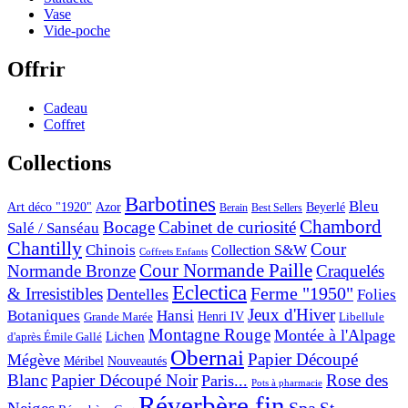
Vase
Vide-poche
Offrir
Cadeau
Coffret
Collections
Barbotines
Bleu
Art déco "1920"
Azor
Beyerlé
Berain
Best Sellers
Chambord
Bocage
Cabinet de curiosité
Salé / Sanséau
Chantilly
Cour
Chinois
Collection S&W
Coffrets Enfants
Cour Normande Paille
Normande Bronze
Craquelés
Eclectica
& Irresistibles
Ferme "1950"
Dentelles
Folies
Jeux d'Hiver
Botaniques
Hansi
Grande Marée
Henri IV
Libellule
Montagne Rouge
Montée à l'Alpage
Lichen
d'après Émile Gallé
Obernai
Papier Découpé
Mégève
Nouveautés
Méribel
Blanc
Papier Découpé Noir
Rose des
Paris...
Pots à pharmacie
Réverbère fin