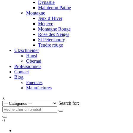
Dynastie
Maintenon Patine
Montagne
Jeux d’Hiver
Mégève
Montagne Rouge
Rose des Neiges
St Pétersbourg
Tendre rouge
Utzschneider
Hansi
Obernai
Professionnels
Contact
Blog
Faïences
Manufactures
x
Search for:
0