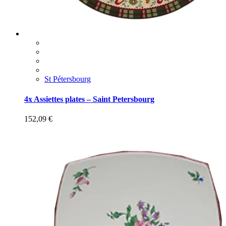
St Pétersbourg
4x Assiettes plates – Saint Petersbourg
152,09
€