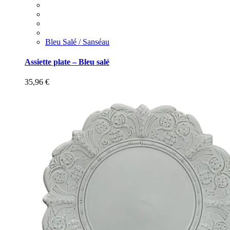
Bleu Salé / Sanséau
Assiette plate – Bleu salé
35,96
€