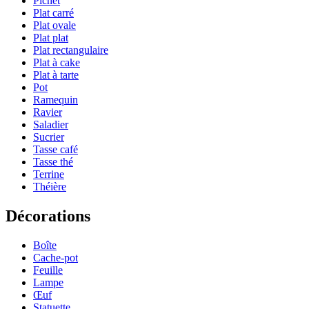
Pichet
Plat carré
Plat ovale
Plat plat
Plat rectangulaire
Plat à cake
Plat à tarte
Pot
Ramequin
Ravier
Saladier
Sucrier
Tasse café
Tasse thé
Terrine
Théière
Décorations
Boîte
Cache-pot
Feuille
Lampe
Œuf
Statuette