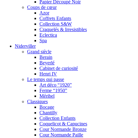
Papier Découpé Noir
Coups de cœur
Azor
Coffrets Enfants
Collection S&W
Craquelés & Irresistibles
Eclectica
Spa
Niderviller
Grand siècle
Berain
Beyerlé
Cabinet de curiosité
Henri IV
Le temps qui passe
Art déco “1920”
Ferme “1950”
Méribel
Classiques
Bocage
Chantilly
Collection Enfants
Coquelicot & Capucines
Cour Normande Bronze
Cour Normande Paille