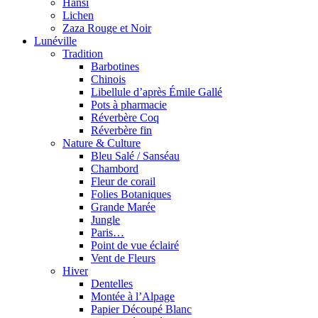
Hansi
Lichen
Zaza Rouge et Noir
Lunéville
Tradition
Barbotines
Chinois
Libellule d’après Émile Gallé
Pots à pharmacie
Réverbère Coq
Réverbère fin
Nature & Culture
Bleu Salé / Sanséau
Chambord
Fleur de corail
Folies Botaniques
Grande Marée
Jungle
Paris…
Point de vue éclairé
Vent de Fleurs
Hiver
Dentelles
Montée à l’Alpage
Papier Découpé Blanc