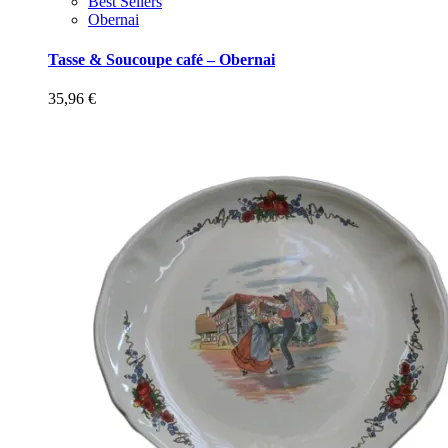
Best Sellers
Obernai
Tasse & Soucoupe café – Obernai
35,96
€