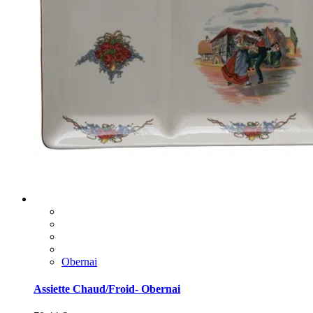
Obernai
Assiette Chaud/Froid- Obernai