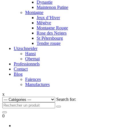
Dynastie
Maintenon Patine
Montagne
Jeux d’Hiver
Mégève
Montagne Rouge
Rose des Neiges
St Pétersbourg
Tendre rouge
Utzschneider
Hansi
Obernai
Professionnels
Contact
Blog
Faïences
Manufactures
x
Search for:
0