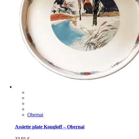
Obernai
Assiette plate Kougloff – Obernai
33,91
€