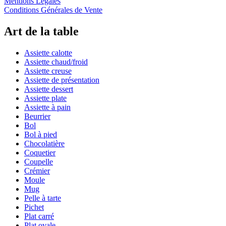
Mentions Légales
Conditions Générales de Vente
Art de la table
Assiette calotte
Assiette chaud/froid
Assiette creuse
Assiette de présentation
Assiette dessert
Assiette plate
Assiette à pain
Beurrier
Bol
Bol à pied
Chocolatière
Coquetier
Coupelle
Crémier
Moule
Mug
Pelle à tarte
Pichet
Plat carré
Plat ovale