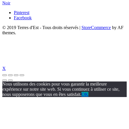
Noir
Pinterest
Facebook
© 2019 Terres d'Est - Tous droits réservés
|
StoreCommerce
by AF
themes.
X
Nous utilisons des cookies pour vous garantir la meilleure
expérience sur notre site web. Si vous continuez à utiliser ce site,
nous supposerons que vous en êtes satisfait.
OK
ojobet
jojobet giriş
jojobet