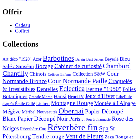
Offrir
Cadeau
Coffret
Collections
Barbotines
Bleu
Art déco "1920"
Azor
Beyerlé
Berain
Best Sellers
Chambord
Bocage
Cabinet de curiosité
Salé / Sanséau
Chantilly
Cour
Chinois
Collection S&W
Coffrets Enfants
Cour Normande Paille
Normande Bronze
Craquelés
Eclectica
& Irresistibles
Ferme "1950"
Dentelles
Folies
Jeux d'Hiver
Botaniques
Hansi
Grande Marée
Henri IV
Libellule
Montagne Rouge
Montée à l'Alpage
Lichen
d'après Émile Gallé
Obernai
Papier Découpé
Mégève
Nouveautés
Méribel
Blanc
Papier Découpé Noir
Rose des
Paris...
Pots à pharmacie
Réverbère fin
Spa
Neiges
St
Réverbère Coq
Vent de Fleurs
Pétersbourg
Tendre rouge
Zaza Rouge et