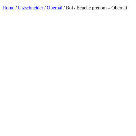
Home
/
Utzschneider
/
Obernai
/ Bol / Écuelle prénom – Obernai