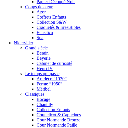
Papier Découpé Noir
Coups de cœur
Azor
Coffrets Enfants
Collection S&W
Craquelés & Irresistibles
Eclectica
Spa
Niderviller
Grand siècle
Berain
Beyerlé
Cabinet de curiosité
Henri IV
Le temps qui passe
Art déco “1920”
Ferme “1950”
Méribel
Classiques
Bocage
Chantilly
Collection Enfants
Coquelicot & Capucines
Cour Normande Bronze
Cour Normande Paille