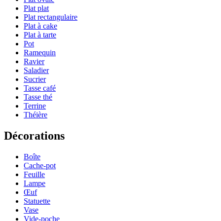
Plat plat
Plat rectangulaire
Plat à cake
Plat à tarte
Pot
Ramequin
Ravier
Saladier
Sucrier
Tasse café
Tasse thé
Terrine
Théière
Décorations
Boîte
Cache-pot
Feuille
Lampe
Œuf
Statuette
Vase
Vide-poche