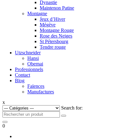
Dynastie
Maintenon Patine
Montagne
Jeux d’Hiver
Mégève
Montagne Rouge
Rose des Neiges
St Pétersbourg
Tendre rouge
Utzschneider
Hansi
Obernai
Professionnels
Contact
Blog
Faïences
Manufactures
x
Search for:
0