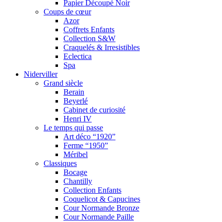
Papier Découpé Noir
Coups de cœur
Azor
Coffrets Enfants
Collection S&W
Craquelés & Irresistibles
Eclectica
Spa
Niderviller
Grand siècle
Berain
Beyerlé
Cabinet de curiosité
Henri IV
Le temps qui passe
Art déco “1920”
Ferme “1950”
Méribel
Classiques
Bocage
Chantilly
Collection Enfants
Coquelicot & Capucines
Cour Normande Bronze
Cour Normande Paille