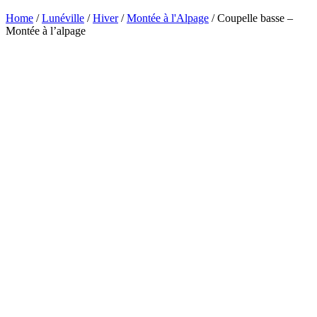
Home
/
Lunéville
/
Hiver
/
Montée à l'Alpage
/ Coupelle basse –
Montée à l’alpage