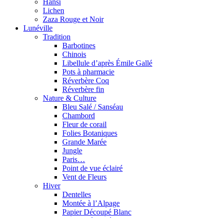
Hansi
Lichen
Zaza Rouge et Noir
Lunéville
Tradition
Barbotines
Chinois
Libellule d’après Émile Gallé
Pots à pharmacie
Réverbère Coq
Réverbère fin
Nature & Culture
Bleu Salé / Sanséau
Chambord
Fleur de corail
Folies Botaniques
Grande Marée
Jungle
Paris…
Point de vue éclairé
Vent de Fleurs
Hiver
Dentelles
Montée à l’Alpage
Papier Découpé Blanc