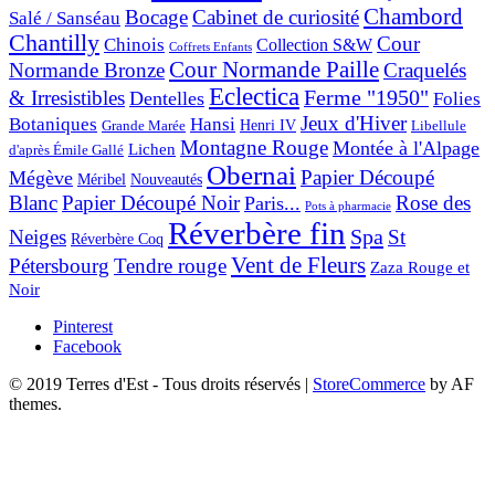
Chambord
Bocage
Cabinet de curiosité
Salé / Sanséau
Chantilly
Cour
Chinois
Collection S&W
Coffrets Enfants
Cour Normande Paille
Normande Bronze
Craquelés
Eclectica
& Irresistibles
Ferme "1950"
Dentelles
Folies
Jeux d'Hiver
Botaniques
Hansi
Grande Marée
Henri IV
Libellule
Montagne Rouge
Montée à l'Alpage
Lichen
d'après Émile Gallé
Obernai
Papier Découpé
Mégève
Nouveautés
Méribel
Blanc
Papier Découpé Noir
Rose des
Paris...
Pots à pharmacie
Réverbère fin
Spa
Neiges
St
Réverbère Coq
Vent de Fleurs
Pétersbourg
Tendre rouge
Zaza Rouge et
Noir
Pinterest
Facebook
© 2019 Terres d'Est - Tous droits réservés
|
StoreCommerce
by AF
themes.