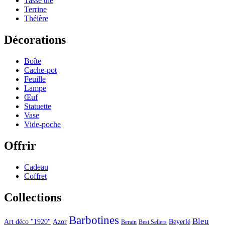
Tasse thé
Terrine
Théière
Décorations
Boîte
Cache-pot
Feuille
Lampe
Œuf
Statuette
Vase
Vide-poche
Offrir
Cadeau
Coffret
Collections
Barbotines
Bleu
Art déco "1920"
Azor
Beyerlé
Berain
Best Sellers