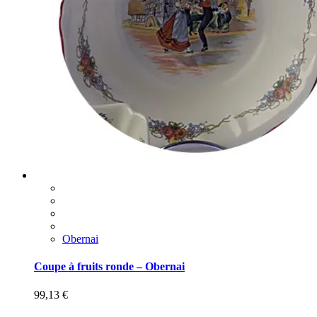
Obernai
Coupe à fruits ronde – Obernai
99,13
€