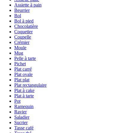
Assiette à pain
Beurrier
Bol
Bol à pied
Chocolatière
Coquetier
Coupelle
Crémier
Moule
Mug
Pelle à tarte
Pichet
Plat carré
Plat ovale
Plat plat
Plat rectangulaire
Plat à cake
Plat à tarte
Pot
Ramequin
Ravier
Saladier
Sucrier
Tasse café