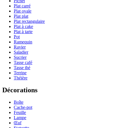
Pichet
Plat carré
Plat ovale
Plat plat
Plat rectangulaire
Plat à cake
Plat à tarte
Pot
Ramequin
Ravier
Saladier
Sucrier
Tasse café
Tasse thé
Terrine
Théière
Décorations
Boîte
Cache-pot
Feuille
Lampe
Œuf
Statuette