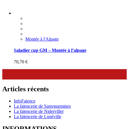
Montée à l'Alpage
Saladier cup GM – Montée à l’alpage
70,70
€
Articles récents
InfoFaience
La faïencerie de Sarreguemines
La faïencerie de Niderviller
La faïencerie de Lunéville
INFORMATIONS