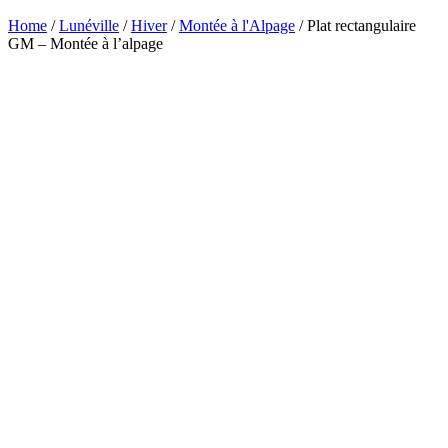
Home
/
Lunéville
/
Hiver
/
Montée à l'Alpage
/ Plat rectangulaire
GM – Montée à l’alpage