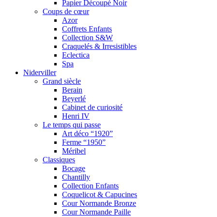
Papier Découpé Noir
Coups de cœur
Azor
Coffrets Enfants
Collection S&W
Craquelés & Irresistibles
Eclectica
Spa
Niderviller
Grand siècle
Berain
Beyerlé
Cabinet de curiosité
Henri IV
Le temps qui passe
Art déco “1920”
Ferme “1950”
Méribel
Classiques
Bocage
Chantilly
Collection Enfants
Coquelicot & Capucines
Cour Normande Bronze
Cour Normande Paille