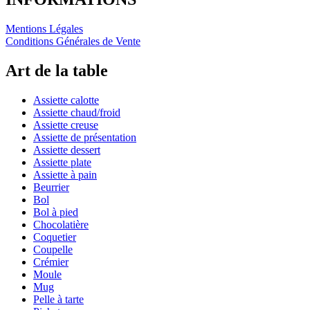
Mentions Légales
Conditions Générales de Vente
Art de la table
Assiette calotte
Assiette chaud/froid
Assiette creuse
Assiette de présentation
Assiette dessert
Assiette plate
Assiette à pain
Beurrier
Bol
Bol à pied
Chocolatière
Coquetier
Coupelle
Crémier
Moule
Mug
Pelle à tarte