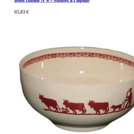
Boite cuisine N°4 – Montée à l’alpage
65,83
€