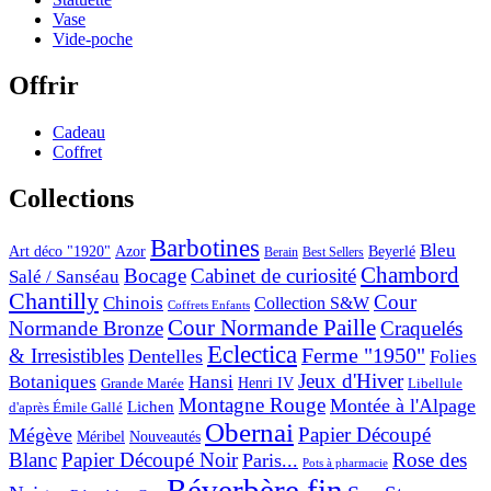
Vase
Vide-poche
Offrir
Cadeau
Coffret
Collections
Barbotines
Bleu
Art déco "1920"
Azor
Beyerlé
Berain
Best Sellers
Chambord
Bocage
Cabinet de curiosité
Salé / Sanséau
Chantilly
Cour
Chinois
Collection S&W
Coffrets Enfants
Cour Normande Paille
Normande Bronze
Craquelés
Eclectica
& Irresistibles
Ferme "1950"
Dentelles
Folies
Jeux d'Hiver
Botaniques
Hansi
Grande Marée
Henri IV
Libellule
Montagne Rouge
Montée à l'Alpage
Lichen
d'après Émile Gallé
Obernai
Papier Découpé
Mégève
Nouveautés
Méribel
Blanc
Papier Découpé Noir
Rose des
Paris...
Pots à pharmacie
Réverbère fin