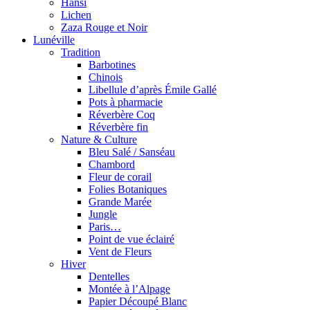
Hansi
Lichen
Zaza Rouge et Noir
Lunéville
Tradition
Barbotines
Chinois
Libellule d’après Émile Gallé
Pots à pharmacie
Réverbère Coq
Réverbère fin
Nature & Culture
Bleu Salé / Sanséau
Chambord
Fleur de corail
Folies Botaniques
Grande Marée
Jungle
Paris…
Point de vue éclairé
Vent de Fleurs
Hiver
Dentelles
Montée à l’Alpage
Papier Découpé Blanc