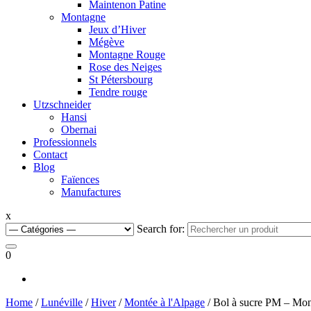
Maintenon Patine
Montagne
Jeux d’Hiver
Mégève
Montagne Rouge
Rose des Neiges
St Pétersbourg
Tendre rouge
Utzschneider
Hansi
Obernai
Professionnels
Contact
Blog
Faïences
Manufactures
x
Search for:
0
Home
/
Lunéville
/
Hiver
/
Montée à l'Alpage
/ Bol à sucre PM – Mont