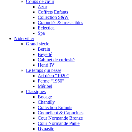
Coups de cœur
Azor
Coffrets Enfants
Collection S&W
Craquelés & Irresistibles
Eclectica
Spa
Niderviller
Grand siècle
Berain
Beyerlé
Cabinet de curiosité
Henri IV
Le temps qui passe
Art déco “1920”
Ferme “1950”
Méribel
Classiques
Bocage
Chantilly
Collection Enfants
Coquelicot & Capucines
Cour Normande Bronze
Cour Normande Paille
Dynastie