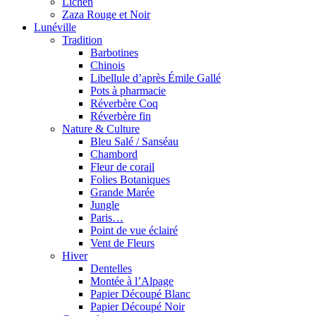
Lichen
Zaza Rouge et Noir
Lunéville
Tradition
Barbotines
Chinois
Libellule d’après Émile Gallé
Pots à pharmacie
Réverbère Coq
Réverbère fin
Nature & Culture
Bleu Salé / Sanséau
Chambord
Fleur de corail
Folies Botaniques
Grande Marée
Jungle
Paris…
Point de vue éclairé
Vent de Fleurs
Hiver
Dentelles
Montée à l’Alpage
Papier Découpé Blanc
Papier Découpé Noir