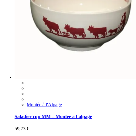
Montée à l'Alpage
Saladier cup MM – Montée à l’alpage
59,73
€