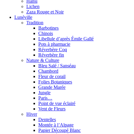
Hansi
Lichen
Zaza Rouge et Noir
Lunéville
Tradition
Barbotines
Chinois
Libellule d’après Émile Gallé
Pots à pharmacie
Réverbère Coq
Réverbère fin
Nature & Culture
Bleu Salé / Sanséau
Chambord
Fleur de corail
Folies Botaniques
Grande Marée
Jungle
Paris…
Point de vue éclairé
Vent de Fleurs
Hiver
Dentelles
Montée à l’Alpage
Papier Découpé Blanc