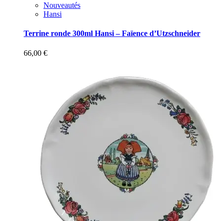
Nouveautés
Hansi
Terrine ronde 300ml Hansi – Faïence d’Utzschneider
66,00
€