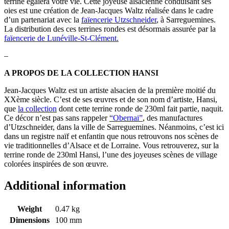
terrine égaiera votre vie. Cette joyeuse alsacienne conduisant ses
oies est une création de Jean-Jacques Waltz réalisée dans le cadre
d’un partenariat avec la
faïencerie Utzschneider
, à Sarreguemines.
La distribution des ces terrines rondes est désormais assurée par la
faïencerie de Lunéville-St-Clément.
–
A PROPOS DE LA COLLECTION HANSI
Jean-Jacques Waltz est un artiste alsacien de la première moitié du
XXème siècle. C’est de ses œuvres et de son nom d’artiste, Hansi,
que
la collection
dont cette terrine ronde de 230ml fait partie, naquit.
Ce décor n’est pas sans rappeler
“Obernai”
, des manufactures
d’Utzschneider, dans la ville de Sarreguemines. Néanmoins, c’est ici
dans un registre naïf et enfantin que nous retrouvons nos scènes de
vie traditionnelles d’Alsace et de Lorraine. Vous retrouverez, sur la
terrine ronde de 230ml Hansi, l’une des joyeuses scènes de village
colorées inspirées de son œuvre.
Additional information
Weight
0.47 kg
Dimensions
100 mm