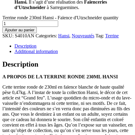
Hansi.
Il s’agit d’une réalisation des
Faïenceries
d’Utzschneider
à Sarreguemines.
Terrine ronde 230ml Hansi - Faïence d'Utzschneider quantity
Ajouter au panier
SKU:
S4010AN
Categories:
Hansi
,
Nouveautés
Tag:
Terrine
Description
Additional information
Description
A PROPOS DE LA TERRINE RONDE 230ML HANSI
Cette terrine ronde de 230ml en faïence blanche de haute qualité
pèse 0,47kg. A l’instar de toute la collection Hansi, le décor de cet
article est “Grand feu”. L’usage quotidien du micro-onde et du lave-
vaisselle n’endommagera ni cette terrine, ni ses motifs. De ce fait,
l’intensité des couleurs ne s’en verra donc pas diminuées au fils des
ans. Que vous le destiniez à un enfant ou un adulte, soyez certains
que ce cadeau lui donnera le sourire. Son côté enfantin et coloré
convient en effet à tous les âges. Qu’on l’expose sur un vaisselier, en
tant qu’objet de collection, ou qu’on s’en serve tous les jours, cette