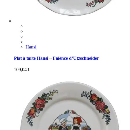
Hansi
Plat à tarte Hansi – Faïence d’Utzschneider
109,04
€