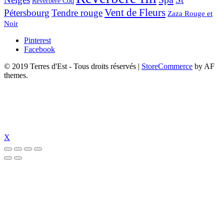
Réverbère Coq
Vent de Fleurs
Pétersbourg
Tendre rouge
Zaza Rouge et
Noir
Pinterest
Facebook
© 2019 Terres d'Est - Tous droits réservés
|
StoreCommerce
by AF
themes.
X
t
pulibet güncel giriş
pulibet güncel
pulibet giriş
pulibet
tümbet güncel giri