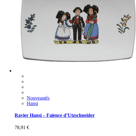
Nouveautés
Hansi
Ravier Hansi – Faïence d’Utzschneider
78,91
€