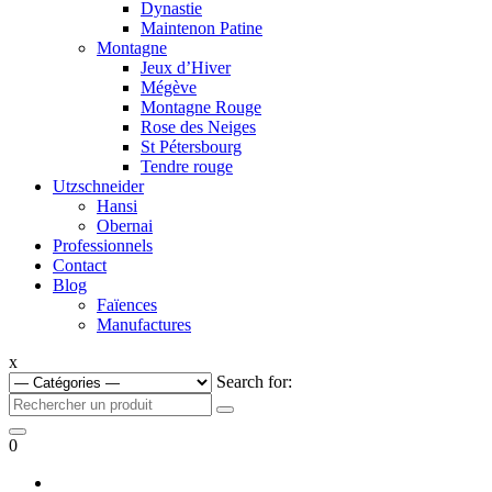
Dynastie
Maintenon Patine
Montagne
Jeux d’Hiver
Mégève
Montagne Rouge
Rose des Neiges
St Pétersbourg
Tendre rouge
Utzschneider
Hansi
Obernai
Professionnels
Contact
Blog
Faïences
Manufactures
x
Search for:
0