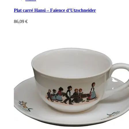
Plat carré Hansi – Faïence d’Utzschneider
86,09
€