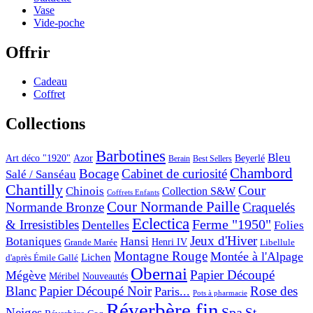
Vase
Vide-poche
Offrir
Cadeau
Coffret
Collections
Barbotines
Bleu
Art déco "1920"
Azor
Beyerlé
Berain
Best Sellers
Chambord
Bocage
Cabinet de curiosité
Salé / Sanséau
Chantilly
Cour
Chinois
Collection S&W
Coffrets Enfants
Cour Normande Paille
Normande Bronze
Craquelés
Eclectica
& Irresistibles
Ferme "1950"
Dentelles
Folies
Jeux d'Hiver
Botaniques
Hansi
Grande Marée
Henri IV
Libellule
Montagne Rouge
Montée à l'Alpage
Lichen
d'après Émile Gallé
Obernai
Papier Découpé
Mégève
Nouveautés
Méribel
Blanc
Papier Découpé Noir
Rose des
Paris...
Pots à pharmacie
Réverbère fin
Spa
Neiges
St