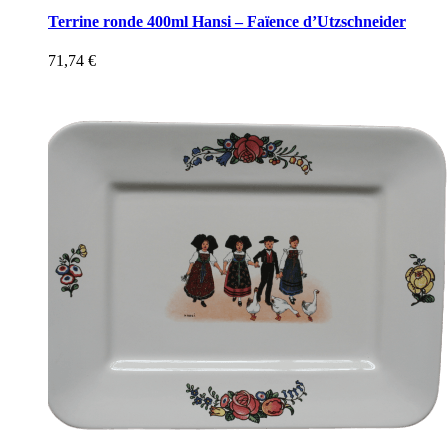
Terrine ronde 400ml Hansi – Faïence d’Utzschneider
71,74
€