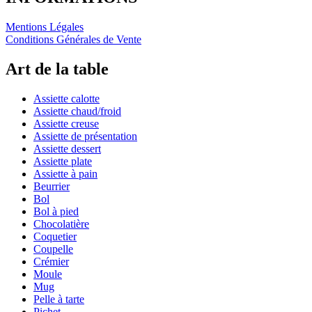
Mentions Légales
Conditions Générales de Vente
Art de la table
Assiette calotte
Assiette chaud/froid
Assiette creuse
Assiette de présentation
Assiette dessert
Assiette plate
Assiette à pain
Beurrier
Bol
Bol à pied
Chocolatière
Coquetier
Coupelle
Crémier
Moule
Mug
Pelle à tarte
Pichet