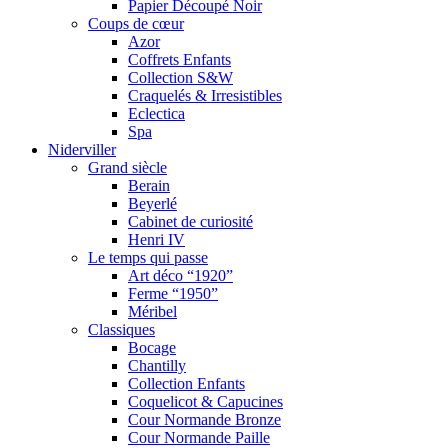
Papier Découpé Noir
Coups de cœur
Azor
Coffrets Enfants
Collection S&W
Craquelés & Irresistibles
Eclectica
Spa
Niderviller
Grand siècle
Berain
Beyerlé
Cabinet de curiosité
Henri IV
Le temps qui passe
Art déco “1920”
Ferme “1950”
Méribel
Classiques
Bocage
Chantilly
Collection Enfants
Coquelicot & Capucines
Cour Normande Bronze
Cour Normande Paille