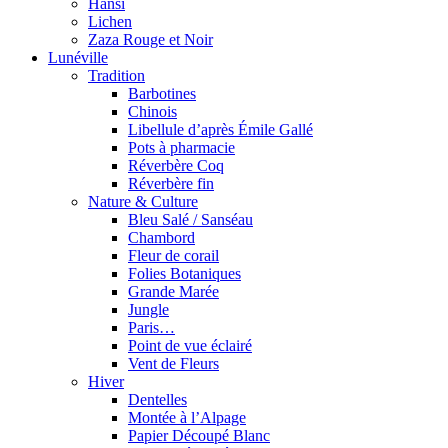
Hansi
Lichen
Zaza Rouge et Noir
Lunéville
Tradition
Barbotines
Chinois
Libellule d’après Émile Gallé
Pots à pharmacie
Réverbère Coq
Réverbère fin
Nature & Culture
Bleu Salé / Sanséau
Chambord
Fleur de corail
Folies Botaniques
Grande Marée
Jungle
Paris…
Point de vue éclairé
Vent de Fleurs
Hiver
Dentelles
Montée à l’Alpage
Papier Découpé Blanc