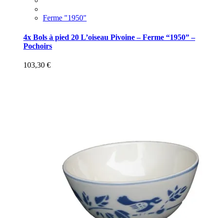
Ferme "1950"
4x Bols à pied 20 L’oiseau Pivoine – Ferme “1950” –
Pochoirs
103,30
€