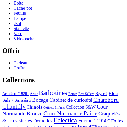
Boîte
Cache-pot
Feuille
Lampe
Œuf
Statuette
Vase
Vide-poche
Offrir
Cadeau
Coffret
Collections
Barbotines
Bleu
Art déco "1920"
Azor
Beyerlé
Berain
Best Sellers
Chambord
Bocage
Cabinet de curiosité
Salé / Sanséau
Chantilly
Cour
Chinois
Collection S&W
Coffrets Enfants
Cour Normande Paille
Normande Bronze
Craquelés
Eclectica
& Irresistibles
Ferme "1950"
Dentelles
Folies