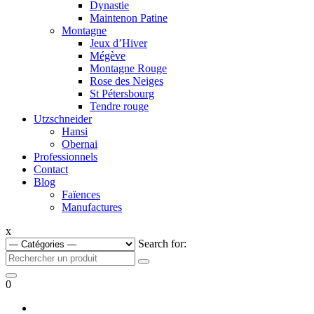
Dynastie
Maintenon Patine
Montagne
Jeux d’Hiver
Mégève
Montagne Rouge
Rose des Neiges
St Pétersbourg
Tendre rouge
Utzschneider
Hansi
Obernai
Professionnels
Contact
Blog
Faïences
Manufactures
x
Search for:
0