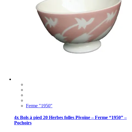
Ferme "1950"
4x Bols à pied 20 Herbes folles Pivoine – Ferme “1950” –
Pochoirs