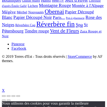
Jeux d'Hiver
Botaniques
Hansi
Grande Marée
Henri IV
Libellule
Montagne Rouge
Montée à l'Alpage
Lichen
d'après Émile Gallé
Obernai
Papier Découpé
Mégève
Nouveautés
Méribel
Blanc
Papier Découpé Noir
Rose des
Paris...
Pots à pharmacie
Réverbère fin
Spa
Neiges
St
Réverbère Coq
Vent de Fleurs
Pétersbourg
Tendre rouge
Zaza Rouge et
Noir
Pinterest
Facebook
© 2019 Terres d'Est - Tous droits réservés
|
StoreCommerce
by AF
themes.
X
Nous utilisons des cookies pour vous garantir la meilleure