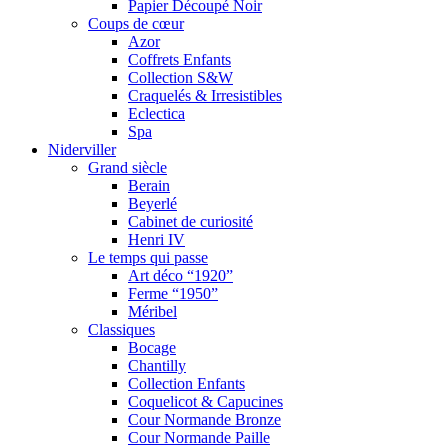
Papier Découpé Noir
Coups de cœur
Azor
Coffrets Enfants
Collection S&W
Craquelés & Irresistibles
Eclectica
Spa
Niderviller
Grand siècle
Berain
Beyerlé
Cabinet de curiosité
Henri IV
Le temps qui passe
Art déco “1920”
Ferme “1950”
Méribel
Classiques
Bocage
Chantilly
Collection Enfants
Coquelicot & Capucines
Cour Normande Bronze
Cour Normande Paille