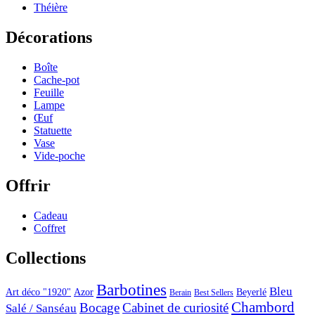
Théière
Décorations
Boîte
Cache-pot
Feuille
Lampe
Œuf
Statuette
Vase
Vide-poche
Offrir
Cadeau
Coffret
Collections
Barbotines
Bleu
Art déco "1920"
Azor
Beyerlé
Berain
Best Sellers
Chambord
Bocage
Cabinet de curiosité
Salé / Sanséau