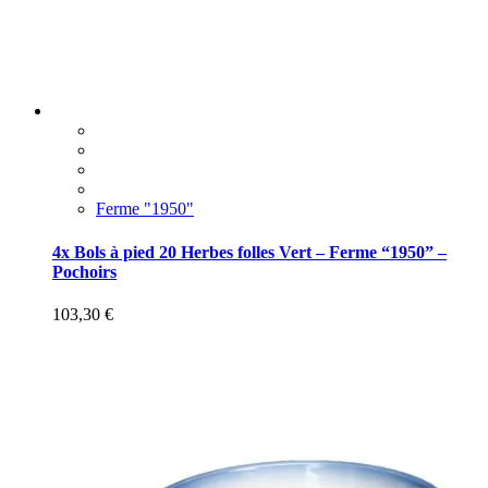
Ferme "1950"
4x Bols à pied 20 Herbes folles Vert – Ferme “1950” –
Pochoirs
103,30
€