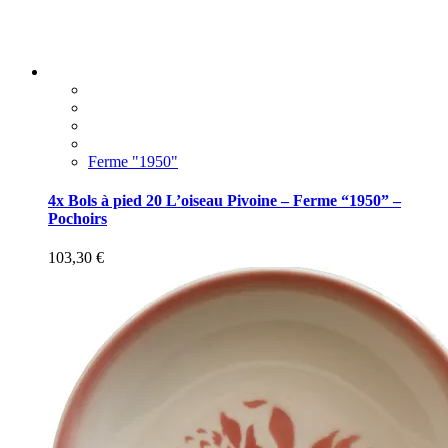
Ferme "1950"
4x Bols à pied 20 L’oiseau Pivoine – Ferme “1950” –
Pochoirs
103,30
€