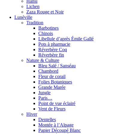
Hansi
Lichen
Zaza Rouge et Noir
Lunéville
Tradition
Barbotines
Chinois
Libellule d’après Émile Gallé
Pots à pharmacie
Réverbère Coq
Réverbère fin
Nature & Culture
Bleu Salé / Sanséau
Chambord
Fleur de corail
Folies Botaniques
Grande Marée
Jungle
Paris…
Point de vue éclairé
Vent de Fleurs
Hiver
Dentelles
Montée à l’Alpage
Papier Découpé Blanc