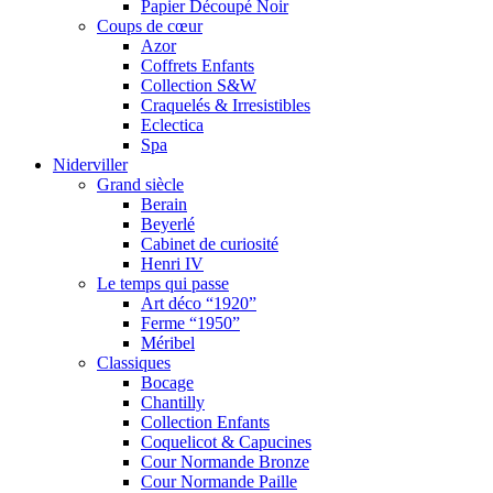
Papier Découpé Noir
Coups de cœur
Azor
Coffrets Enfants
Collection S&W
Craquelés & Irresistibles
Eclectica
Spa
Niderviller
Grand siècle
Berain
Beyerlé
Cabinet de curiosité
Henri IV
Le temps qui passe
Art déco “1920”
Ferme “1950”
Méribel
Classiques
Bocage
Chantilly
Collection Enfants
Coquelicot & Capucines
Cour Normande Bronze
Cour Normande Paille