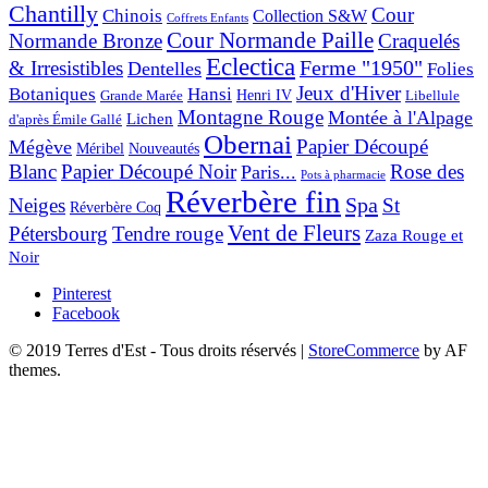
Chantilly
Cour
Chinois
Collection S&W
Coffrets Enfants
Cour Normande Paille
Normande Bronze
Craquelés
Eclectica
& Irresistibles
Ferme "1950"
Dentelles
Folies
Jeux d'Hiver
Botaniques
Hansi
Grande Marée
Henri IV
Libellule
Montagne Rouge
Montée à l'Alpage
Lichen
d'après Émile Gallé
Obernai
Papier Découpé
Mégève
Nouveautés
Méribel
Blanc
Papier Découpé Noir
Rose des
Paris...
Pots à pharmacie
Réverbère fin
Spa
Neiges
St
Réverbère Coq
Vent de Fleurs
Pétersbourg
Tendre rouge
Zaza Rouge et
Noir
Pinterest
Facebook
© 2019 Terres d'Est - Tous droits réservés
|
StoreCommerce
by AF
themes.