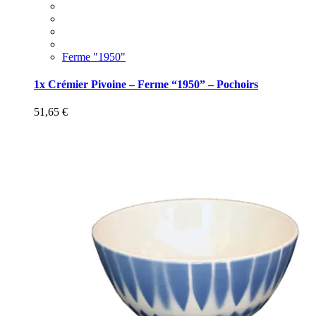
Ferme "1950"
1x Crémier Pivoine – Ferme “1950” – Pochoirs
51,65
€