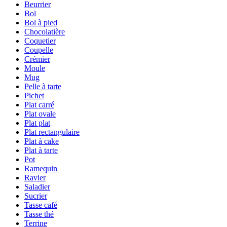
Beurrier
Bol
Bol à pied
Chocolatière
Coquetier
Coupelle
Crémier
Moule
Mug
Pelle à tarte
Pichet
Plat carré
Plat ovale
Plat plat
Plat rectangulaire
Plat à cake
Plat à tarte
Pot
Ramequin
Ravier
Saladier
Sucrier
Tasse café
Tasse thé
Terrine