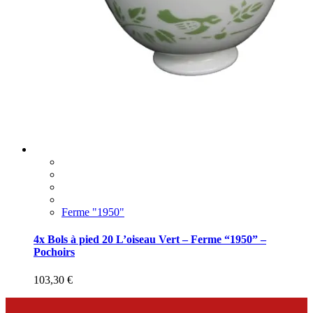
Ferme "1950"
4x Bols à pied 20 L’oiseau Vert – Ferme “1950” –
Pochoirs
103,30
€