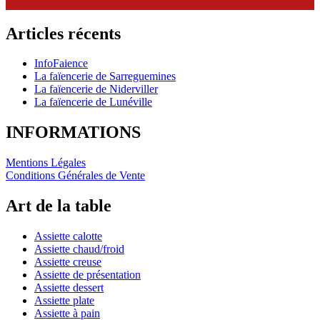
Articles récents
InfoFaience
La faïencerie de Sarreguemines
La faïencerie de Niderviller
La faïencerie de Lunéville
INFORMATIONS
Mentions Légales
Conditions Générales de Vente
Art de la table
Assiette calotte
Assiette chaud/froid
Assiette creuse
Assiette de présentation
Assiette dessert
Assiette plate
Assiette à pain