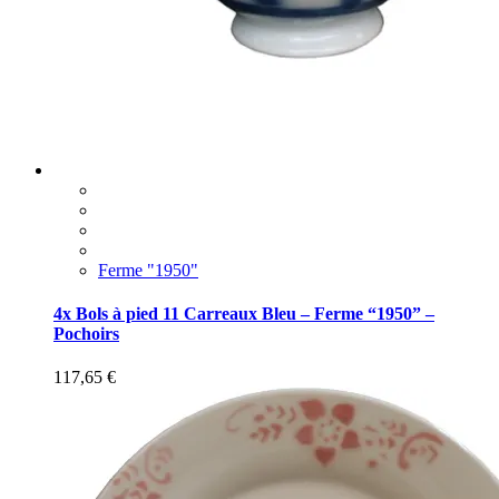
Ferme "1950"
4x Bols à pied 11 Carreaux Bleu – Ferme “1950” –
Pochoirs
117,65
€