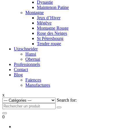
Dynastie
Maintenon Patine
Montagne
Jeux d’Hiver
Mégève
Montagne Rouge
Rose des Neiges
St Pétersbourg
Tendre rouge
Utzschneider
Hansi
Obernai
Professionnels
Contact
Blog
Faïences
Manufactures
x
Search for:
0