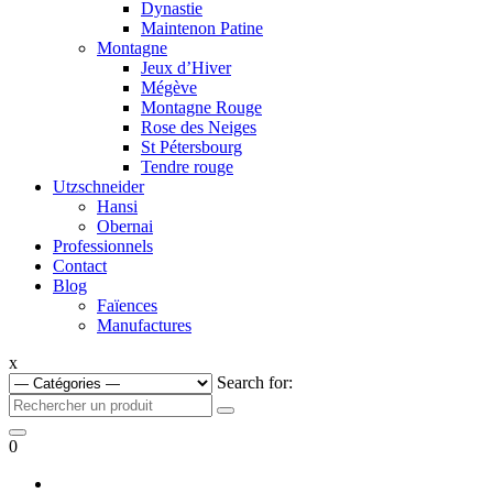
Dynastie
Maintenon Patine
Montagne
Jeux d’Hiver
Mégève
Montagne Rouge
Rose des Neiges
St Pétersbourg
Tendre rouge
Utzschneider
Hansi
Obernai
Professionnels
Contact
Blog
Faïences
Manufactures
x
Search for:
0