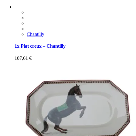
Chantilly
1x Plat creux – Chantilly
107,61
€