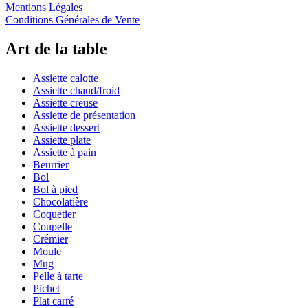
Mentions Légales
Conditions Générales de Vente
Art de la table
Assiette calotte
Assiette chaud/froid
Assiette creuse
Assiette de présentation
Assiette dessert
Assiette plate
Assiette à pain
Beurrier
Bol
Bol à pied
Chocolatière
Coquetier
Coupelle
Crémier
Moule
Mug
Pelle à tarte
Pichet
Plat carré