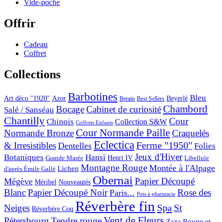
Vide-poche
Offrir
Cadeau
Coffret
Collections
Barbotines
Bleu
Art déco "1920"
Azor
Beyerlé
Berain
Best Sellers
Chambord
Bocage
Cabinet de curiosité
Salé / Sanséau
Chantilly
Cour
Chinois
Collection S&W
Coffrets Enfants
Cour Normande Paille
Normande Bronze
Craquelés
Eclectica
& Irresistibles
Ferme "1950"
Dentelles
Folies
Jeux d'Hiver
Botaniques
Hansi
Grande Marée
Henri IV
Libellule
Montagne Rouge
Montée à l'Alpage
Lichen
d'après Émile Gallé
Obernai
Papier Découpé
Mégève
Nouveautés
Méribel
Blanc
Papier Découpé Noir
Rose des
Paris...
Pots à pharmacie
Réverbère fin
Spa
Neiges
St
Réverbère Coq
Vent de Fleurs
Pétersbourg
Tendre rouge
Zaza Rouge et