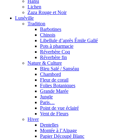
Hansi
Lichen
Zaza Rouge et Noir
Lunéville
Tradition
Barbotines
Chinois
Libellule d’après Émile Gallé
Pots à pharmacie
Réverbère Coq
Réverbère fin
Nature & Culture
Bleu Salé / Sanséau
Chambord
Fleur de corail
Folies Botaniques
Grande Marée
Jungle
Paris…
Point de vue éclairé
Vent de Fleurs
Hiver
Dentelles
Montée à l’Alpage
Papier Découpé Blanc