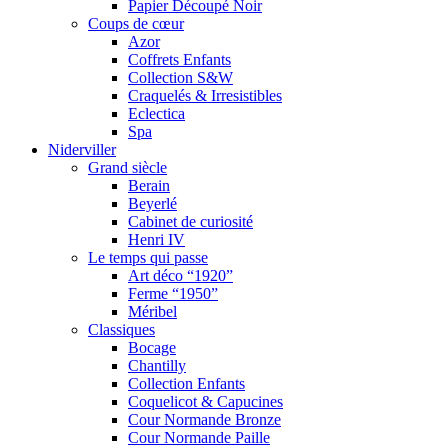
Papier Découpé Noir
Coups de cœur
Azor
Coffrets Enfants
Collection S&W
Craquelés & Irresistibles
Eclectica
Spa
Niderviller
Grand siècle
Berain
Beyerlé
Cabinet de curiosité
Henri IV
Le temps qui passe
Art déco “1920”
Ferme “1950”
Méribel
Classiques
Bocage
Chantilly
Collection Enfants
Coquelicot & Capucines
Cour Normande Bronze
Cour Normande Paille