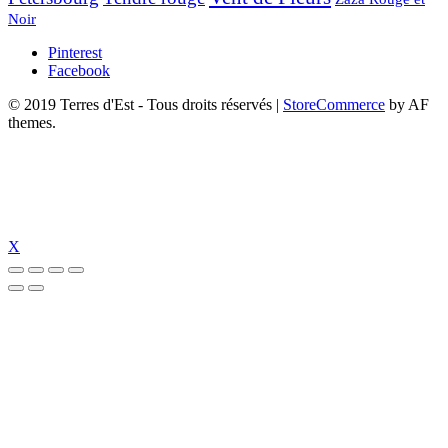
Noir
Pinterest
Facebook
© 2019 Terres d'Est - Tous droits réservés
|
StoreCommerce
by AF
themes.
X
et
dizipal
jojobet
https://www.suc-chou.com/
jojobet
https://hubmode.org/