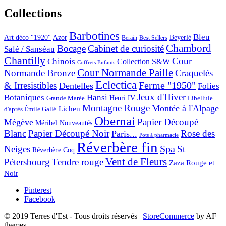
Collections
Barbotines
Bleu
Art déco "1920"
Azor
Beyerlé
Berain
Best Sellers
Chambord
Bocage
Cabinet de curiosité
Salé / Sanséau
Chantilly
Cour
Chinois
Collection S&W
Coffrets Enfants
Cour Normande Paille
Normande Bronze
Craquelés
Eclectica
& Irresistibles
Ferme "1950"
Dentelles
Folies
Jeux d'Hiver
Botaniques
Hansi
Grande Marée
Henri IV
Libellule
Montagne Rouge
Montée à l'Alpage
Lichen
d'après Émile Gallé
Obernai
Papier Découpé
Mégève
Nouveautés
Méribel
Blanc
Papier Découpé Noir
Rose des
Paris...
Pots à pharmacie
Réverbère fin
Spa
Neiges
St
Réverbère Coq
Vent de Fleurs
Pétersbourg
Tendre rouge
Zaza Rouge et
Noir
Pinterest
Facebook
© 2019 Terres d'Est - Tous droits réservés
|
StoreCommerce
by AF
themes.