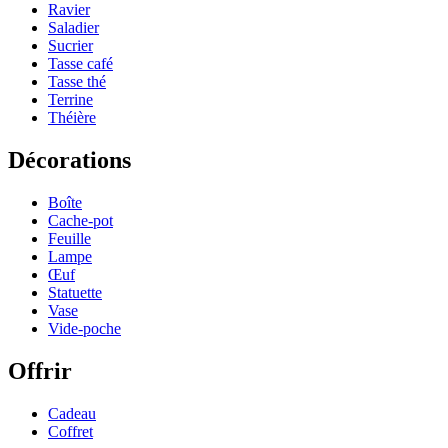
Ravier
Saladier
Sucrier
Tasse café
Tasse thé
Terrine
Théière
Décorations
Boîte
Cache-pot
Feuille
Lampe
Œuf
Statuette
Vase
Vide-poche
Offrir
Cadeau
Coffret