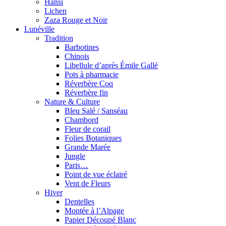
Hansi
Lichen
Zaza Rouge et Noir
Lunéville
Tradition
Barbotines
Chinois
Libellule d’après Émile Gallé
Pots à pharmacie
Réverbère Coq
Réverbère fin
Nature & Culture
Bleu Salé / Sanséau
Chambord
Fleur de corail
Folies Botaniques
Grande Marée
Jungle
Paris…
Point de vue éclairé
Vent de Fleurs
Hiver
Dentelles
Montée à l’Alpage
Papier Découpé Blanc