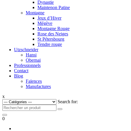
Dynastie
Maintenon Patine
Montagne
Jeux d’Hiver
Mégève
Montagne Rouge
Rose des Neiges
St Pétersbourg
Tendre rouge
Utzschneider
Hansi
Obernai
Professionnels
Contact
Blog
Faïences
Manufactures
x
Search for:
0