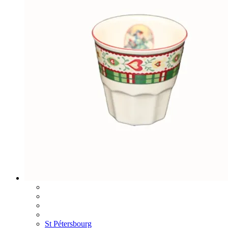
St Pétersbourg