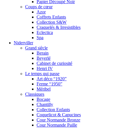
Papier Découpé Noir
Coups de cœur
Azor
Coffrets Enfants
Collection S&W
Craquelés & Irresistibles
Eclectica
Spa
Niderviller
Grand siècle
Berain
Beyerlé
Cabinet de curiosité
Henri IV
Le temps qui passe
Art déco “1920”
Ferme “1950”
Méribel
Classiques
Bocage
Chantilly
Collection Enfants
Coquelicot & Capucines
Cour Normande Bronze
Cour Normande Paille