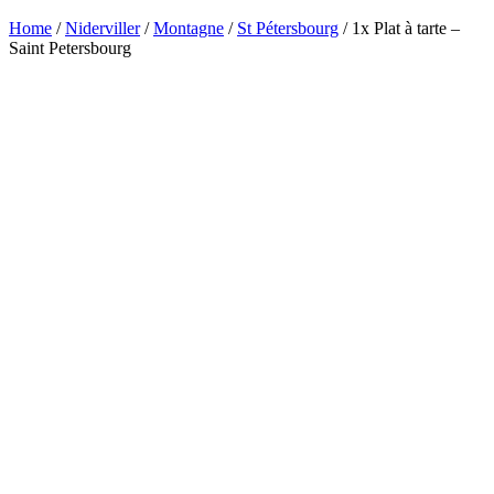
Home
/
Niderviller
/
Montagne
/
St Pétersbourg
/ 1x Plat à tarte –
Saint Petersbourg