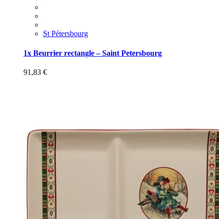
St Pétersbourg
1x Beurrier rectangle – Saint Petersbourg
91,83
€