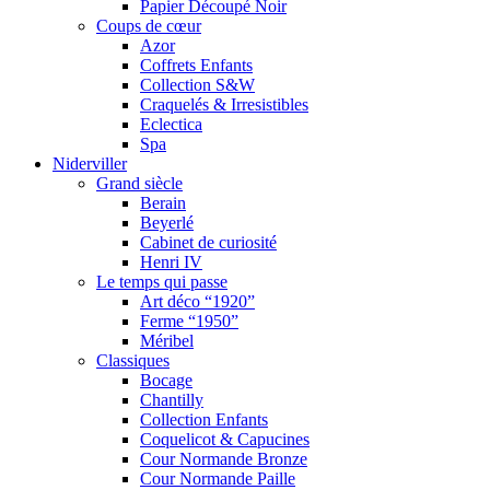
Papier Découpé Noir
Coups de cœur
Azor
Coffrets Enfants
Collection S&W
Craquelés & Irresistibles
Eclectica
Spa
Niderviller
Grand siècle
Berain
Beyerlé
Cabinet de curiosité
Henri IV
Le temps qui passe
Art déco “1920”
Ferme “1950”
Méribel
Classiques
Bocage
Chantilly
Collection Enfants
Coquelicot & Capucines
Cour Normande Bronze
Cour Normande Paille