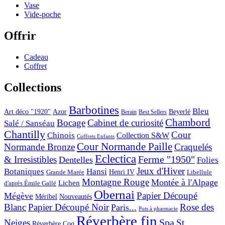
Vase
Vide-poche
Offrir
Cadeau
Coffret
Collections
Barbotines
Bleu
Art déco "1920"
Azor
Beyerlé
Berain
Best Sellers
Chambord
Bocage
Cabinet de curiosité
Salé / Sanséau
Chantilly
Cour
Chinois
Collection S&W
Coffrets Enfants
Cour Normande Paille
Normande Bronze
Craquelés
Eclectica
& Irresistibles
Ferme "1950"
Dentelles
Folies
Jeux d'Hiver
Botaniques
Hansi
Grande Marée
Henri IV
Libellule
Montagne Rouge
Montée à l'Alpage
Lichen
d'après Émile Gallé
Obernai
Papier Découpé
Mégève
Nouveautés
Méribel
Blanc
Papier Découpé Noir
Rose des
Paris...
Pots à pharmacie
Réverbère fin
Spa
Neiges
St
Réverbère Coq