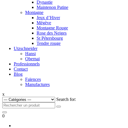
Dynastie
Maintenon Patine
Montagne
Jeux d’Hiver
Mégève
Montagne Rouge
Rose des Neiges
St Pétersbourg
Tendre rouge
Utzschneider
Hansi
Obernai
Professionnels
Contact
Blog
Faïences
Manufactures
x
Search for:
0