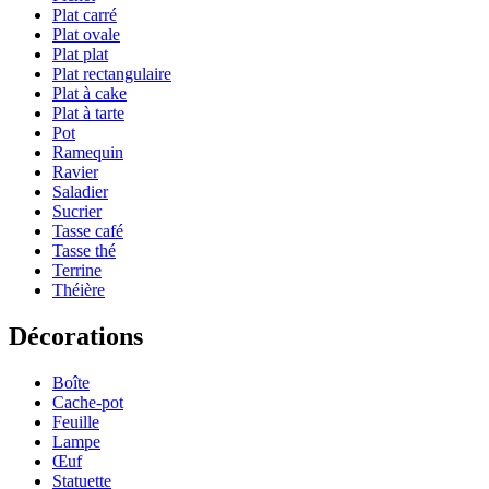
Plat carré
Plat ovale
Plat plat
Plat rectangulaire
Plat à cake
Plat à tarte
Pot
Ramequin
Ravier
Saladier
Sucrier
Tasse café
Tasse thé
Terrine
Théière
Décorations
Boîte
Cache-pot
Feuille
Lampe
Œuf
Statuette