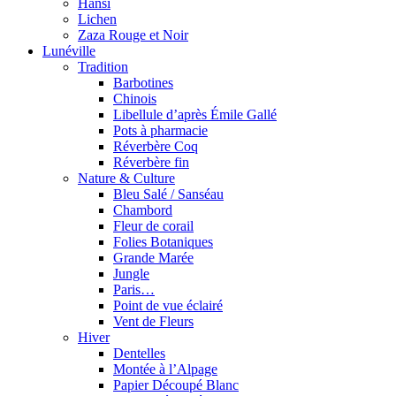
Hansi
Lichen
Zaza Rouge et Noir
Lunéville
Tradition
Barbotines
Chinois
Libellule d’après Émile Gallé
Pots à pharmacie
Réverbère Coq
Réverbère fin
Nature & Culture
Bleu Salé / Sanséau
Chambord
Fleur de corail
Folies Botaniques
Grande Marée
Jungle
Paris…
Point de vue éclairé
Vent de Fleurs
Hiver
Dentelles
Montée à l’Alpage
Papier Découpé Blanc