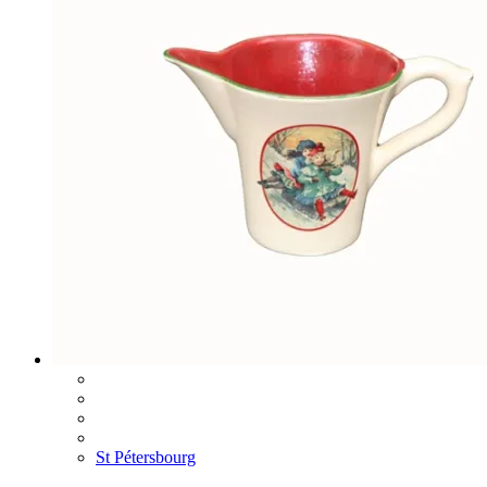
St Pétersbourg