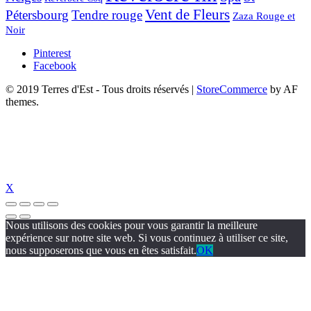
Vent de Fleurs
Pétersbourg
Tendre rouge
Zaza Rouge et
Noir
Pinterest
Facebook
© 2019 Terres d'Est - Tous droits réservés
|
StoreCommerce
by AF
themes.
X
Nous utilisons des cookies pour vous garantir la meilleure
expérience sur notre site web. Si vous continuez à utiliser ce site,
nous supposerons que vous en êtes satisfait.
OK
güncel giriş
holiganbet güncel
holiganbet giriş
holiganbet
pulibet güncel g