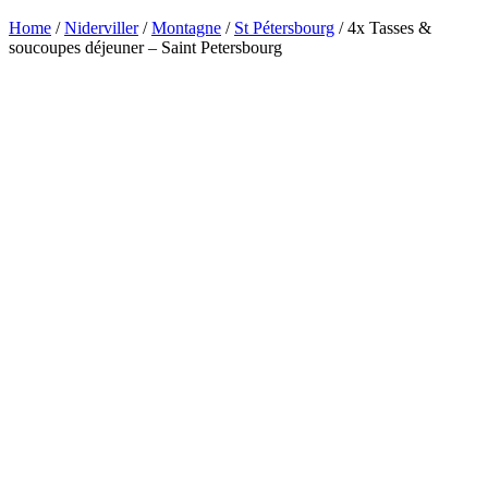
Home
/
Niderviller
/
Montagne
/
St Pétersbourg
/ 4x Tasses &
soucoupes déjeuner – Saint Petersbourg