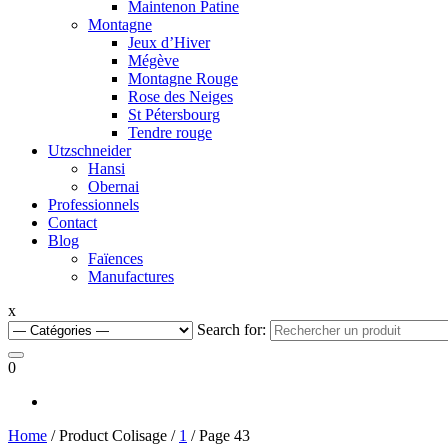
Maintenon Patine
Montagne
Jeux d’Hiver
Mégève
Montagne Rouge
Rose des Neiges
St Pétersbourg
Tendre rouge
Utzschneider
Hansi
Obernai
Professionnels
Contact
Blog
Faïences
Manufactures
x
Search for:
0
Home
/ Product Colisage /
1
/ Page 43