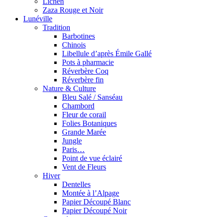
Lichen
Zaza Rouge et Noir
Lunéville
Tradition
Barbotines
Chinois
Libellule d’après Émile Gallé
Pots à pharmacie
Réverbère Coq
Réverbère fin
Nature & Culture
Bleu Salé / Sanséau
Chambord
Fleur de corail
Folies Botaniques
Grande Marée
Jungle
Paris…
Point de vue éclairé
Vent de Fleurs
Hiver
Dentelles
Montée à l’Alpage
Papier Découpé Blanc
Papier Découpé Noir