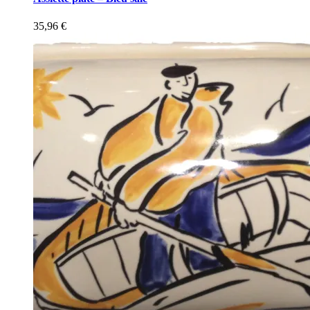
35,96
€