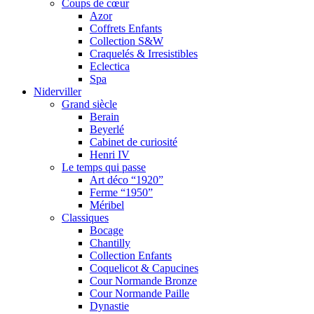
Coups de cœur
Azor
Coffrets Enfants
Collection S&W
Craquelés & Irresistibles
Eclectica
Spa
Niderviller
Grand siècle
Berain
Beyerlé
Cabinet de curiosité
Henri IV
Le temps qui passe
Art déco “1920”
Ferme “1950”
Méribel
Classiques
Bocage
Chantilly
Collection Enfants
Coquelicot & Capucines
Cour Normande Bronze
Cour Normande Paille
Dynastie