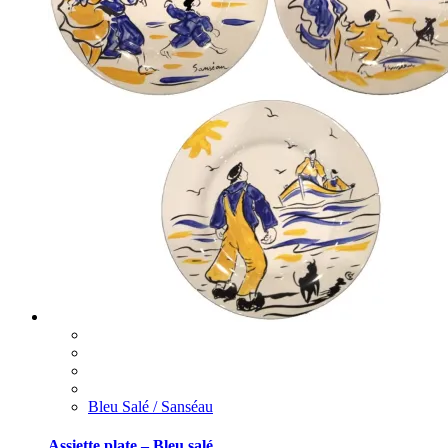
Bleu Salé / Sanséau
Assiette plate – Bleu salé