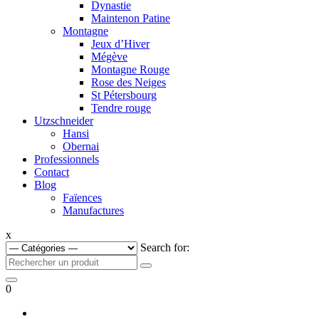
Dynastie
Maintenon Patine
Montagne
Jeux d’Hiver
Mégève
Montagne Rouge
Rose des Neiges
St Pétersbourg
Tendre rouge
Utzschneider
Hansi
Obernai
Professionnels
Contact
Blog
Faïences
Manufactures
x
Search for:
0