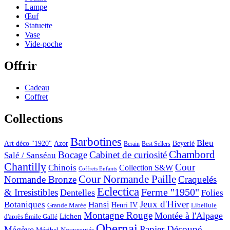
Lampe
Œuf
Statuette
Vase
Vide-poche
Offrir
Cadeau
Coffret
Collections
Barbotines
Bleu
Art déco "1920"
Azor
Beyerlé
Berain
Best Sellers
Chambord
Bocage
Cabinet de curiosité
Salé / Sanséau
Chantilly
Cour
Chinois
Collection S&W
Coffrets Enfants
Cour Normande Paille
Normande Bronze
Craquelés
Eclectica
& Irresistibles
Ferme "1950"
Dentelles
Folies
Jeux d'Hiver
Botaniques
Hansi
Grande Marée
Henri IV
Libellule
Montagne Rouge
Montée à l'Alpage
Lichen
d'après Émile Gallé
Obernai
Papier Découpé
Mégève