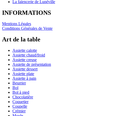
La faïencerie de Lunéville
INFORMATIONS
Mentions Légales
Conditions Générales de Vente
Art de la table
Assiette calotte
Assiette chaud/froid
Assiette creuse
Assiette de présentation
Assiette dessert
Assiette plate
Assiette à pain
Beurrier
Bol
Bol à pied
Chocolatière
Coquetier
Coupelle
Crémier
Moule