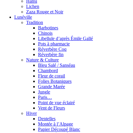
Hansi
Lichen
Zaza Rouge et Noir
Lunéville
Tradition
Barbotines
Chinois
Libellule d’après Émile Gallé
Pots à pharmacie
Réverbère Coq
Réverbère fin
Nature & Culture
Bleu Salé / Sanséau
Chambord
Fleur de corail
Folies Botaniques
Grande Marée
Jungle
Paris…
Point de vue éclairé
Vent de Fleurs
Hiver
Dentelles
Montée à l’Alpage
Papier Découpé Blanc