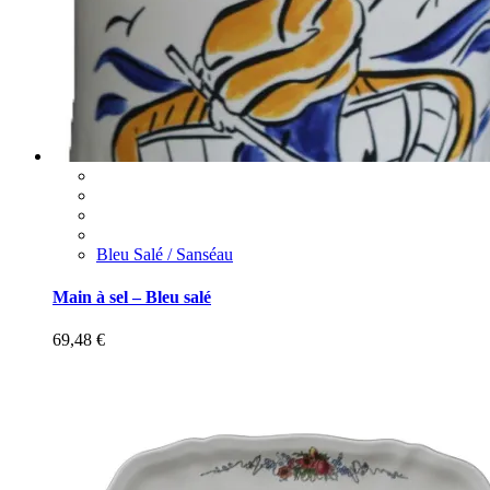
Bleu Salé / Sanséau
Main à sel – Bleu salé
69,48
€