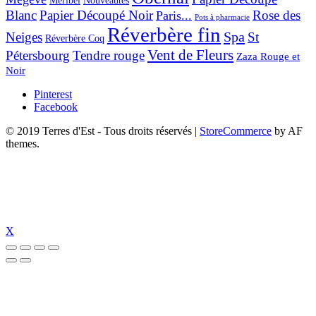
Nouveautés
Méribel
Blanc
Papier Découpé Noir
Rose des
Paris...
Pots à pharmacie
Réverbère fin
Spa
Neiges
St
Réverbère Coq
Vent de Fleurs
Pétersbourg
Tendre rouge
Zaza Rouge et
Noir
Pinterest
Facebook
© 2019 Terres d'Est - Tous droits réservés
|
StoreCommerce
by AF
themes.
X