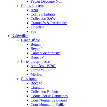
Papier Découpé Noir
Coups de cœur
Azor
Coffrets Enfants
Collection S&W
Craquelés & Irresistibles
Eclectica
Spa
Niderviller
Grand siècle
Berain
Beyerlé
Cabinet de curiosité
Henri IV
Le temps qui passe
Art déco “1920”
Ferme “1950”
Méribel
Classiques
Bocage
Chantilly
Collection Enfants
Coquelicot & Capucines
Cour Normande Bronze
Cour Normande Paille