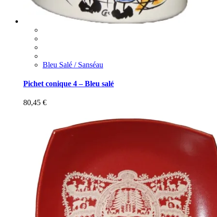
Bleu Salé / Sanséau
Pichet conique 4 – Bleu salé
80,45
€