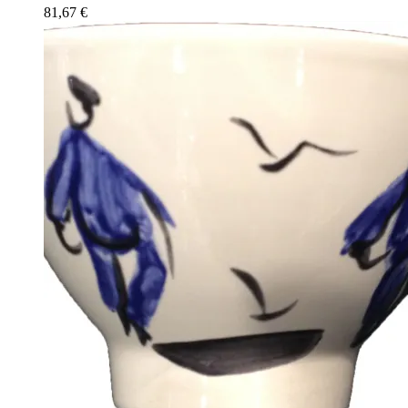
81,67
€