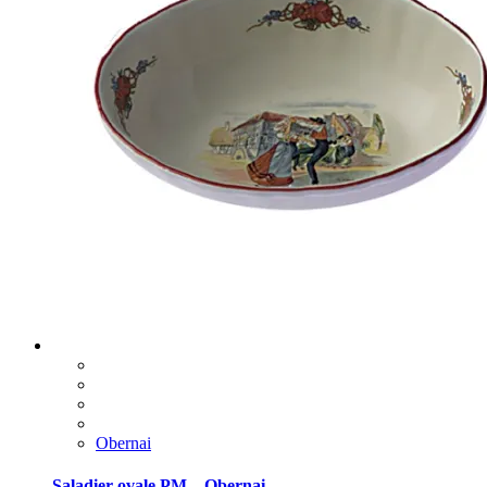
Obernai
Saladier ovale PM – Obernai