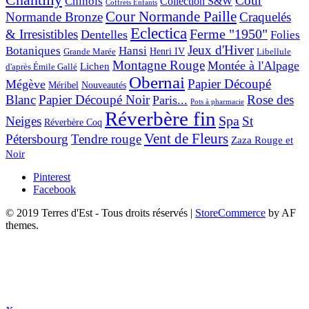
Chantilly
Cour
Chinois
Collection S&W
Coffrets Enfants
Cour Normande Paille
Normande Bronze
Craquelés
Eclectica
& Irresistibles
Ferme "1950"
Dentelles
Folies
Jeux d'Hiver
Botaniques
Hansi
Grande Marée
Henri IV
Libellule
Montagne Rouge
Montée à l'Alpage
Lichen
d'après Émile Gallé
Obernai
Papier Découpé
Mégève
Nouveautés
Méribel
Blanc
Papier Découpé Noir
Rose des
Paris...
Pots à pharmacie
Réverbère fin
Spa
Neiges
St
Réverbère Coq
Vent de Fleurs
Pétersbourg
Tendre rouge
Zaza Rouge et
Noir
Pinterest
Facebook
© 2019 Terres d'Est - Tous droits réservés
|
StoreCommerce
by AF
themes.