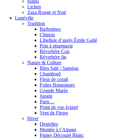
Hansi
Lichen
Zaza Rouge et Noir
Lunéville
Tradition
Barbotines
Chinois
Libellule d’après Émile Gallé
Pots à pharmacie
Réverbère Coq
Réverbère fin
Nature & Culture
Bleu Salé / Sanséau
Chambord
Fleur de corail
Folies Botaniques
Grande Marée
Jungle
Paris…
Point de vue éclairé
Vent de Fleurs
Hiver
Dentelles
Montée à l’Alpage
Papier Découpé Blanc