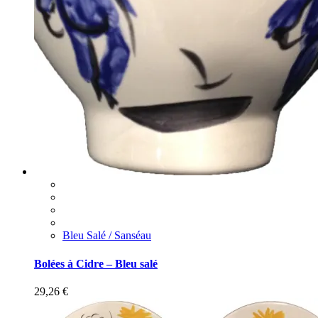
Bleu Salé / Sanséau
Bolées à Cidre – Bleu salé
29,26
€