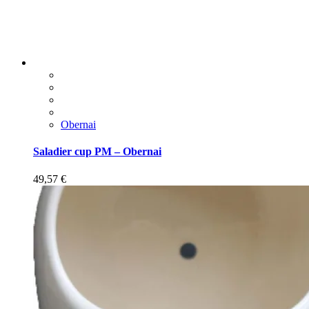
Obernai
Saladier cup PM – Obernai
49,57
€