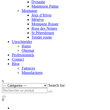
Dynastie
Maintenon Patine
Montagne
Jeux d’Hiver
Mégève
Montagne Rouge
Rose des Neiges
St Pétersbourg
Tendre rouge
Utzschneider
Hansi
Obernai
Professionnels
Contact
Blog
Faïences
Manufactures
x
Search for:
0