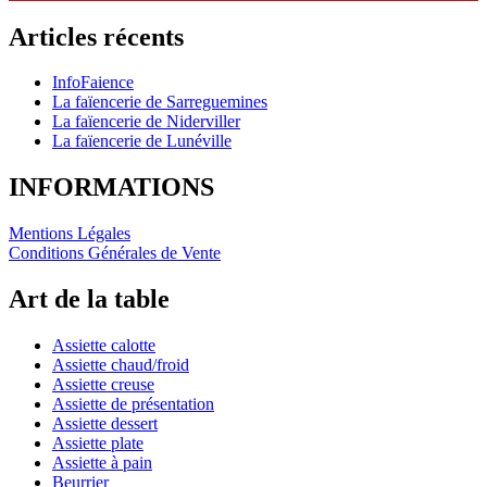
Articles récents
InfoFaience
La faïencerie de Sarreguemines
La faïencerie de Niderviller
La faïencerie de Lunéville
INFORMATIONS
Mentions Légales
Conditions Générales de Vente
Art de la table
Assiette calotte
Assiette chaud/froid
Assiette creuse
Assiette de présentation
Assiette dessert
Assiette plate
Assiette à pain
Beurrier