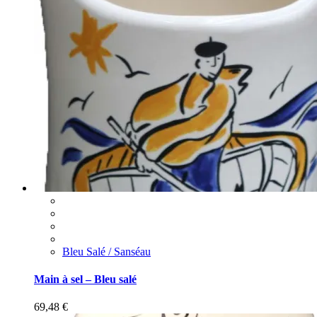
Bleu Salé / Sanséau
Main à sel – Bleu salé
69,48
€