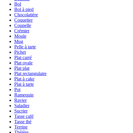
Bol
Bol à pied
Chocolatière
Coquetier
Coupelle
Crémier
Moule
Mug
Pelle à tarte
Pichet
Plat carré
Plat ovale
Plat plat
Plat rectangulaire
Plat à cake
Plat à tarte
Pot
Ramequin
Ravier
Saladier
Sucrier
Tasse café
Tasse thé
Terrine
Théière