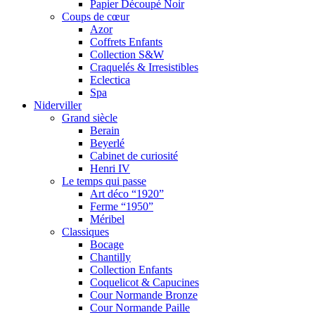
Papier Découpé Noir
Coups de cœur
Azor
Coffrets Enfants
Collection S&W
Craquelés & Irresistibles
Eclectica
Spa
Niderviller
Grand siècle
Berain
Beyerlé
Cabinet de curiosité
Henri IV
Le temps qui passe
Art déco “1920”
Ferme “1950”
Méribel
Classiques
Bocage
Chantilly
Collection Enfants
Coquelicot & Capucines
Cour Normande Bronze
Cour Normande Paille