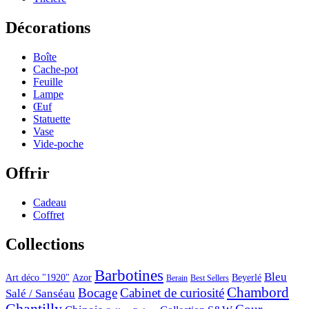
Décorations
Boîte
Cache-pot
Feuille
Lampe
Œuf
Statuette
Vase
Vide-poche
Offrir
Cadeau
Coffret
Collections
Barbotines
Bleu
Art déco "1920"
Azor
Beyerlé
Berain
Best Sellers
Chambord
Bocage
Cabinet de curiosité
Salé / Sanséau