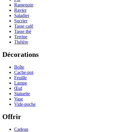
Ramequin
Ravier
Saladier
Sucrier
Tasse café
Tasse thé
Terrine
Théière
Décorations
Boîte
Cache-pot
Feuille
Lampe
Œuf
Statuette
Vase
Vide-poche
Offrir
Cadeau