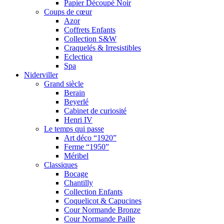
Papier Découpé Noir
Coups de cœur
Azor
Coffrets Enfants
Collection S&W
Craquelés & Irresistibles
Eclectica
Spa
Niderviller
Grand siècle
Berain
Beyerlé
Cabinet de curiosité
Henri IV
Le temps qui passe
Art déco “1920”
Ferme “1950”
Méribel
Classiques
Bocage
Chantilly
Collection Enfants
Coquelicot & Capucines
Cour Normande Bronze
Cour Normande Paille