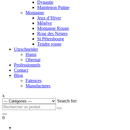
Dynastie
Maintenon Patine
Montagne
Jeux d’Hiver
Mégève
Montagne Rouge
Rose des Neiges
St Pétersbourg
Tendre rouge
Utzschneider
Hansi
Obernai
Professionnels
Contact
Blog
Faïences
Manufactures
x
Search for:
0