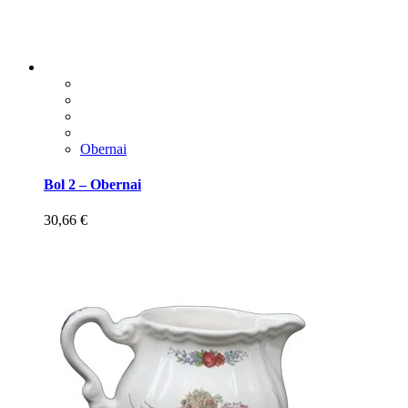
Obernai
Bol 2 – Obernai
30,66
€