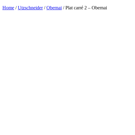
Home
/
Utzschneider
/
Obernai
/ Plat carré 2 – Obernai