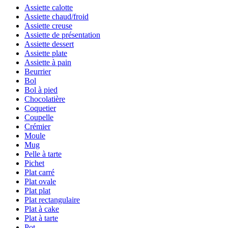
Assiette calotte
Assiette chaud/froid
Assiette creuse
Assiette de présentation
Assiette dessert
Assiette plate
Assiette à pain
Beurrier
Bol
Bol à pied
Chocolatière
Coquetier
Coupelle
Crémier
Moule
Mug
Pelle à tarte
Pichet
Plat carré
Plat ovale
Plat plat
Plat rectangulaire
Plat à cake
Plat à tarte
Pot