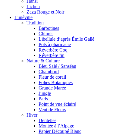
Hansi
Lichen
Zaza Rouge et Noir
Lunéville
Tradition
Barbotines
Chinois
Libellule d’après Émile Gallé
Pots à pharmacie
Réverbère Coq
Réverbère fin
Nature & Culture
Bleu Salé / Sanséau
Chambord
Fleur de corail
Folies Botaniques
Grande Marée
Jungle
Paris…
Point de vue éclairé
Vent de Fleurs
Hiver
Dentelles
Montée à l’Alpage
Papier Découpé Blanc