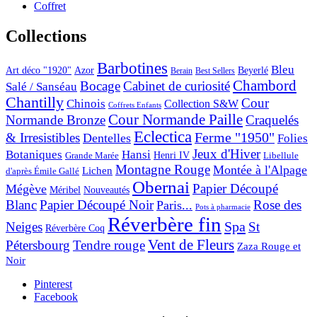
Coffret
Collections
Barbotines
Bleu
Art déco "1920"
Azor
Beyerlé
Berain
Best Sellers
Chambord
Bocage
Cabinet de curiosité
Salé / Sanséau
Chantilly
Cour
Chinois
Collection S&W
Coffrets Enfants
Cour Normande Paille
Normande Bronze
Craquelés
Eclectica
& Irresistibles
Ferme "1950"
Dentelles
Folies
Jeux d'Hiver
Botaniques
Hansi
Grande Marée
Henri IV
Libellule
Montagne Rouge
Montée à l'Alpage
Lichen
d'après Émile Gallé
Obernai
Papier Découpé
Mégève
Nouveautés
Méribel
Blanc
Papier Découpé Noir
Rose des
Paris...
Pots à pharmacie
Réverbère fin
Spa
Neiges
St
Réverbère Coq
Vent de Fleurs
Pétersbourg
Tendre rouge
Zaza Rouge et
Noir
Pinterest
Facebook