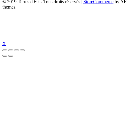
© 2019 Terres d'Est - Tous droits réservés
|
StoreCommerce
by AF
themes.
X
izipal