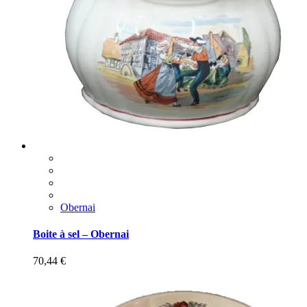
Obernai
Boite à sel – Obernai
70,44
€