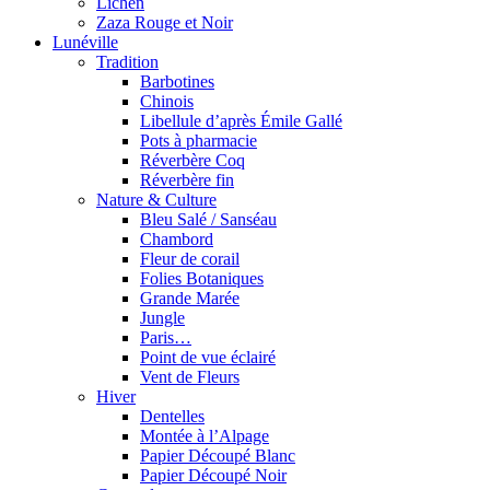
Lichen
Zaza Rouge et Noir
Lunéville
Tradition
Barbotines
Chinois
Libellule d’après Émile Gallé
Pots à pharmacie
Réverbère Coq
Réverbère fin
Nature & Culture
Bleu Salé / Sanséau
Chambord
Fleur de corail
Folies Botaniques
Grande Marée
Jungle
Paris…
Point de vue éclairé
Vent de Fleurs
Hiver
Dentelles
Montée à l’Alpage
Papier Découpé Blanc
Papier Découpé Noir