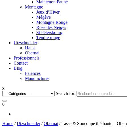
Maintenon Patine
Montagne
Jeux d’Hiver
Mégève
Montagne Rouge
Rose des Neiges
St Pétersbourg
Tendre rouge
Utzschneider
Hansi
Obernai
Professionnels
Contact
Blog
Faïences
Manufactures
x
Search for:
0
Home
/
Utzschneider
/
Obernai
/ Tasse & Soucoupe thé haute – Ober