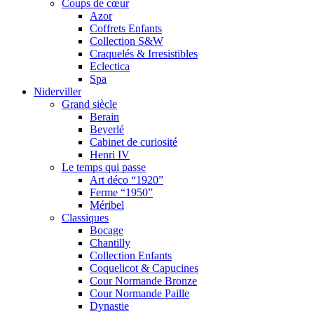
Coups de cœur
Azor
Coffrets Enfants
Collection S&W
Craquelés & Irresistibles
Eclectica
Spa
Niderviller
Grand siècle
Berain
Beyerlé
Cabinet de curiosité
Henri IV
Le temps qui passe
Art déco “1920”
Ferme “1950”
Méribel
Classiques
Bocage
Chantilly
Collection Enfants
Coquelicot & Capucines
Cour Normande Bronze
Cour Normande Paille
Dynastie