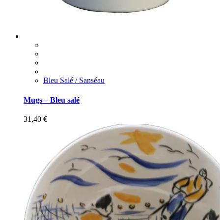
Bleu Salé / Sanséau
Mugs – Bleu salé
31,40
€