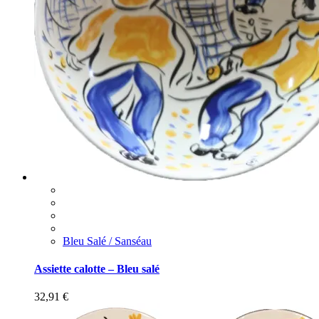
Bleu Salé / Sanséau
Assiette calotte – Bleu salé
32,91
€