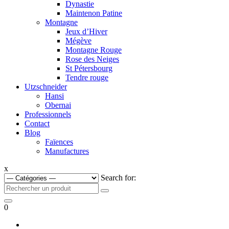
Dynastie
Maintenon Patine
Montagne
Jeux d’Hiver
Mégève
Montagne Rouge
Rose des Neiges
St Pétersbourg
Tendre rouge
Utzschneider
Hansi
Obernai
Professionnels
Contact
Blog
Faïences
Manufactures
x
Search for:
0