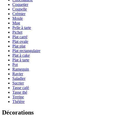
Coquetier
Coupelle
Crémier
Moule
Mug
Pelle à tarte
Pichet
Plat carré
Plat ovale
Plat plat
Plat rectangulaire
Plat à cake
Plat à tarte
Pot
Ramequin
Ravier
Saladier
Sucrier
Tasse café
Tasse thé
Terrine
Théière
Décorations