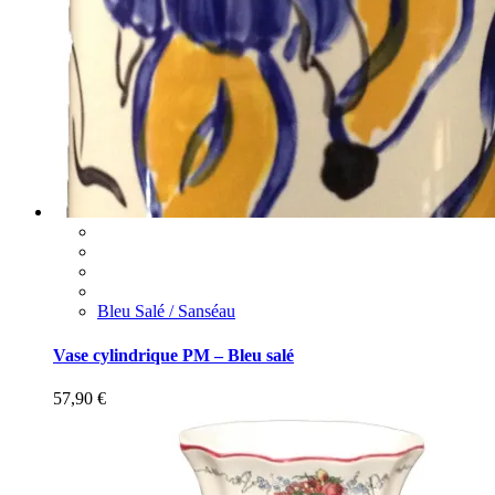
Bleu Salé / Sanséau
Vase cylindrique PM – Bleu salé
57,90
€