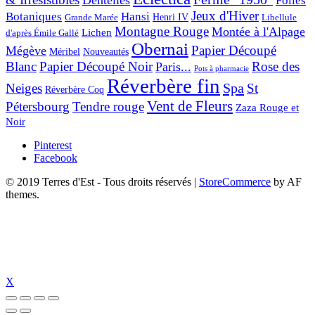
Dentelles
Folies
Jeux d'Hiver
Botaniques
Hansi
Grande Marée
Henri IV
Libellule
Montagne Rouge
Montée à l'Alpage
Lichen
d'après Émile Gallé
Obernai
Papier Découpé
Mégève
Nouveautés
Méribel
Blanc
Papier Découpé Noir
Rose des
Paris...
Pots à pharmacie
Réverbère fin
Spa
Neiges
St
Réverbère Coq
Vent de Fleurs
Pétersbourg
Tendre rouge
Zaza Rouge et
Noir
Pinterest
Facebook
© 2019 Terres d'Est - Tous droits réservés
|
StoreCommerce
by AF
themes.
X