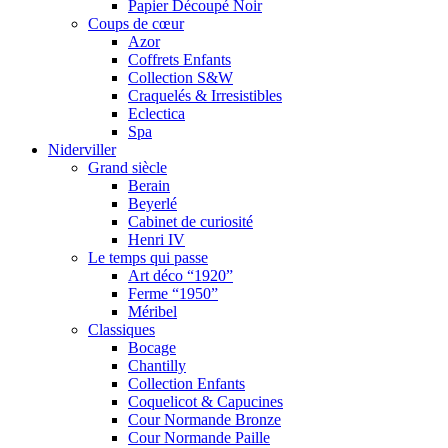
Papier Découpé Noir
Coups de cœur
Azor
Coffrets Enfants
Collection S&W
Craquelés & Irresistibles
Eclectica
Spa
Niderviller
Grand siècle
Berain
Beyerlé
Cabinet de curiosité
Henri IV
Le temps qui passe
Art déco “1920”
Ferme “1950”
Méribel
Classiques
Bocage
Chantilly
Collection Enfants
Coquelicot & Capucines
Cour Normande Bronze
Cour Normande Paille