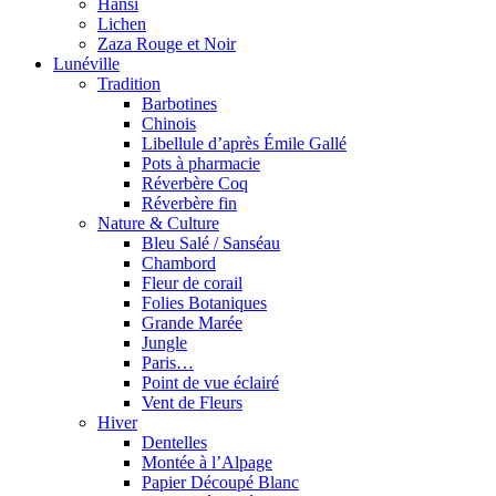
Hansi
Lichen
Zaza Rouge et Noir
Lunéville
Tradition
Barbotines
Chinois
Libellule d’après Émile Gallé
Pots à pharmacie
Réverbère Coq
Réverbère fin
Nature & Culture
Bleu Salé / Sanséau
Chambord
Fleur de corail
Folies Botaniques
Grande Marée
Jungle
Paris…
Point de vue éclairé
Vent de Fleurs
Hiver
Dentelles
Montée à l’Alpage
Papier Découpé Blanc