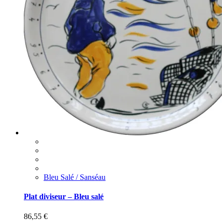
Bleu Salé / Sanséau
Plat diviseur – Bleu salé
86,55
€