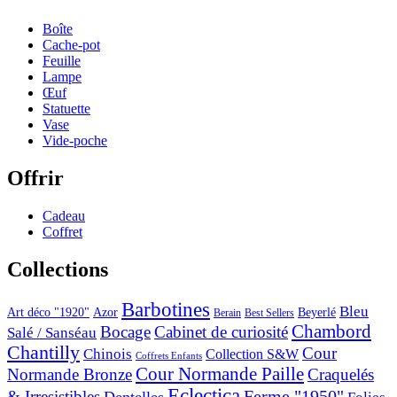
Boîte
Cache-pot
Feuille
Lampe
Œuf
Statuette
Vase
Vide-poche
Offrir
Cadeau
Coffret
Collections
Barbotines
Bleu
Art déco "1920"
Azor
Beyerlé
Berain
Best Sellers
Chambord
Bocage
Cabinet de curiosité
Salé / Sanséau
Chantilly
Cour
Chinois
Collection S&W
Coffrets Enfants
Cour Normande Paille
Normande Bronze
Craquelés
Eclectica
& Irresistibles
Ferme "1950"