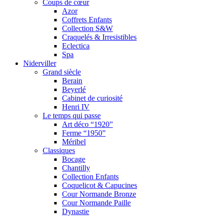
Coups de cœur
Azor
Coffrets Enfants
Collection S&W
Craquelés & Irresistibles
Eclectica
Spa
Niderviller
Grand siècle
Berain
Beyerlé
Cabinet de curiosité
Henri IV
Le temps qui passe
Art déco “1920”
Ferme “1950”
Méribel
Classiques
Bocage
Chantilly
Collection Enfants
Coquelicot & Capucines
Cour Normande Bronze
Cour Normande Paille
Dynastie