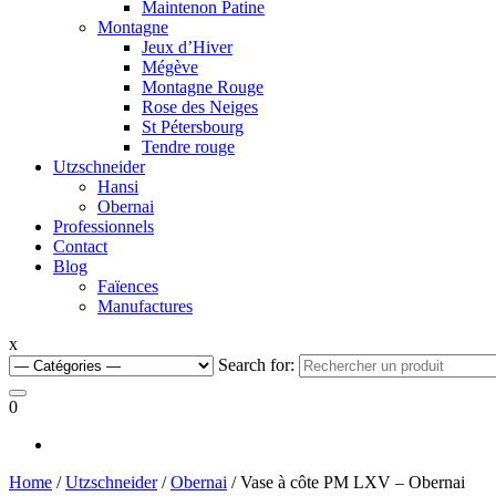
Maintenon Patine
Montagne
Jeux d’Hiver
Mégève
Montagne Rouge
Rose des Neiges
St Pétersbourg
Tendre rouge
Utzschneider
Hansi
Obernai
Professionnels
Contact
Blog
Faïences
Manufactures
x
Search for:
0
Home
/
Utzschneider
/
Obernai
/ Vase à côte PM LXV – Obernai