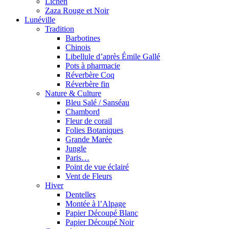
Lichen
Zaza Rouge et Noir
Lunéville
Tradition
Barbotines
Chinois
Libellule d’après Émile Gallé
Pots à pharmacie
Réverbère Coq
Réverbère fin
Nature & Culture
Bleu Salé / Sanséau
Chambord
Fleur de corail
Folies Botaniques
Grande Marée
Jungle
Paris…
Point de vue éclairé
Vent de Fleurs
Hiver
Dentelles
Montée à l’Alpage
Papier Découpé Blanc
Papier Découpé Noir