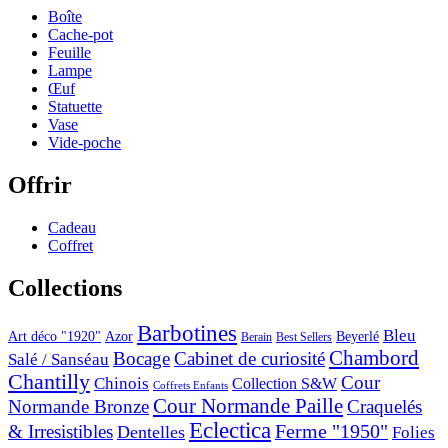
Boîte
Cache-pot
Feuille
Lampe
Œuf
Statuette
Vase
Vide-poche
Offrir
Cadeau
Coffret
Collections
Barbotines
Bleu
Art déco "1920"
Azor
Beyerlé
Berain
Best Sellers
Chambord
Bocage
Cabinet de curiosité
Salé / Sanséau
Chantilly
Cour
Chinois
Collection S&W
Coffrets Enfants
Cour Normande Paille
Normande Bronze
Craquelés
Eclectica
& Irresistibles
Ferme "1950"
Dentelles
Folies