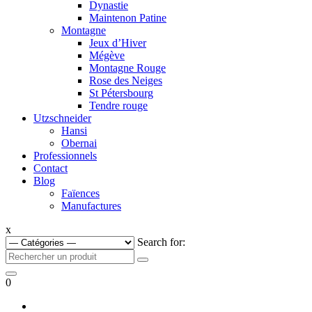
Dynastie
Maintenon Patine
Montagne
Jeux d’Hiver
Mégève
Montagne Rouge
Rose des Neiges
St Pétersbourg
Tendre rouge
Utzschneider
Hansi
Obernai
Professionnels
Contact
Blog
Faïences
Manufactures
x
Search for:
0