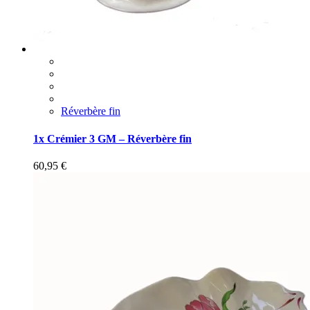
Réverbère fin
1x Crémier 3 GM – Réverbère fin
60,95
€