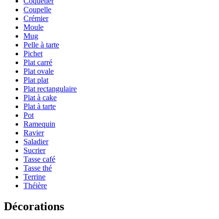
Coquetier
Coupelle
Crémier
Moule
Mug
Pelle à tarte
Pichet
Plat carré
Plat ovale
Plat plat
Plat rectangulaire
Plat à cake
Plat à tarte
Pot
Ramequin
Ravier
Saladier
Sucrier
Tasse café
Tasse thé
Terrine
Théière
Décorations