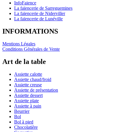
InfoFaience
La faïencerie de Sarreguemines
La faïencerie de Niderviller
La faïencerie de Lunéville
INFORMATIONS
Mentions Légales
Conditions Générales de Vente
Art de la table
Assiette calotte
Assiette chaud/froid
Assiette creuse
Assiette de présentation
Assiette dessert
Assiette plate
Assiette à pain
Beurrier
Bol
Bol à pied
Chocolatière