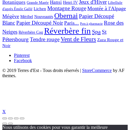
Jeux d'Hiver
Botaniques
Hansi
Grande Marée
Henri IV
Libellule
Montagne Rouge
Montée à l'Alpage
Lichen
d'après Émile Gallé
Obernai
Papier Découpé
Mégève
Nouveautés
Méribel
Blanc
Papier Découpé Noir
Rose des
Paris...
Pots à pharmacie
Réverbère fin
Spa
Neiges
St
Réverbère Coq
Vent de Fleurs
Pétersbourg
Tendre rouge
Zaza Rouge et
Noir
Pinterest
Facebook
© 2019 Terres d'Est - Tous droits réservés
|
StoreCommerce
by AF
themes.
X
Nous utilisons des cookies pour vous garantir la meilleure