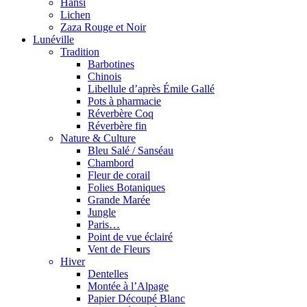
Hansi
Lichen
Zaza Rouge et Noir
Lunéville
Tradition
Barbotines
Chinois
Libellule d’après Émile Gallé
Pots à pharmacie
Réverbère Coq
Réverbère fin
Nature & Culture
Bleu Salé / Sanséau
Chambord
Fleur de corail
Folies Botaniques
Grande Marée
Jungle
Paris…
Point de vue éclairé
Vent de Fleurs
Hiver
Dentelles
Montée à l’Alpage
Papier Découpé Blanc