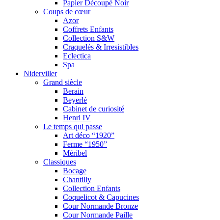
Papier Découpé Noir
Coups de cœur
Azor
Coffrets Enfants
Collection S&W
Craquelés & Irresistibles
Eclectica
Spa
Niderviller
Grand siècle
Berain
Beyerlé
Cabinet de curiosité
Henri IV
Le temps qui passe
Art déco “1920”
Ferme “1950”
Méribel
Classiques
Bocage
Chantilly
Collection Enfants
Coquelicot & Capucines
Cour Normande Bronze
Cour Normande Paille