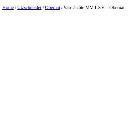
Home
/
Utzschneider
/
Obernai
/ Vase à côte MM LXV – Obernai