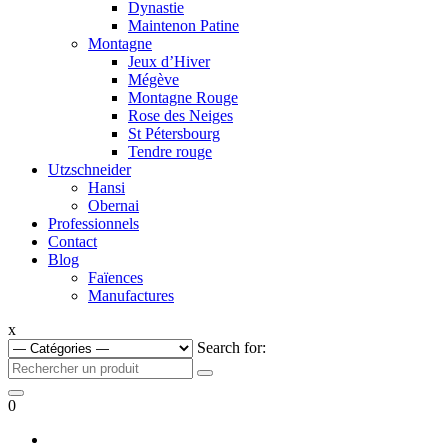
Dynastie
Maintenon Patine
Montagne
Jeux d’Hiver
Mégève
Montagne Rouge
Rose des Neiges
St Pétersbourg
Tendre rouge
Utzschneider
Hansi
Obernai
Professionnels
Contact
Blog
Faïences
Manufactures
x
Search for:
0