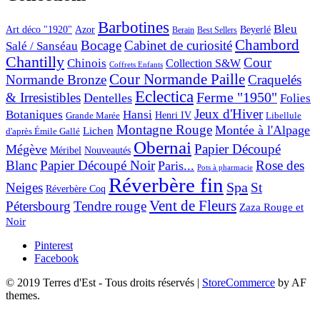
Barbotines
Bleu
Art déco "1920"
Azor
Beyerlé
Berain
Best Sellers
Chambord
Bocage
Cabinet de curiosité
Salé / Sanséau
Chantilly
Cour
Chinois
Collection S&W
Coffrets Enfants
Cour Normande Paille
Normande Bronze
Craquelés
Eclectica
& Irresistibles
Ferme "1950"
Dentelles
Folies
Jeux d'Hiver
Botaniques
Hansi
Grande Marée
Henri IV
Libellule
Montagne Rouge
Montée à l'Alpage
Lichen
d'après Émile Gallé
Obernai
Papier Découpé
Mégève
Nouveautés
Méribel
Blanc
Papier Découpé Noir
Rose des
Paris...
Pots à pharmacie
Réverbère fin
Spa
Neiges
St
Réverbère Coq
Vent de Fleurs
Pétersbourg
Tendre rouge
Zaza Rouge et
Noir
Pinterest
Facebook
© 2019 Terres d'Est - Tous droits réservés
|
StoreCommerce
by AF
themes.