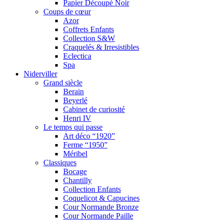
Papier Découpé Noir
Coups de cœur
Azor
Coffrets Enfants
Collection S&W
Craquelés & Irresistibles
Eclectica
Spa
Niderviller
Grand siècle
Berain
Beyerlé
Cabinet de curiosité
Henri IV
Le temps qui passe
Art déco “1920”
Ferme “1950”
Méribel
Classiques
Bocage
Chantilly
Collection Enfants
Coquelicot & Capucines
Cour Normande Bronze
Cour Normande Paille