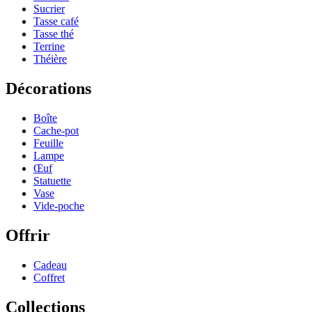
Sucrier
Tasse café
Tasse thé
Terrine
Théière
Décorations
Boîte
Cache-pot
Feuille
Lampe
Œuf
Statuette
Vase
Vide-poche
Offrir
Cadeau
Coffret
Collections