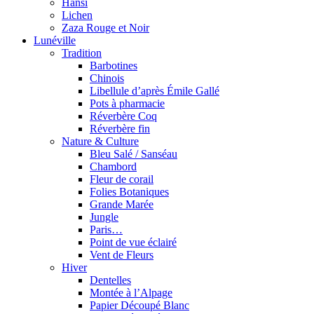
Hansi
Lichen
Zaza Rouge et Noir
Lunéville
Tradition
Barbotines
Chinois
Libellule d’après Émile Gallé
Pots à pharmacie
Réverbère Coq
Réverbère fin
Nature & Culture
Bleu Salé / Sanséau
Chambord
Fleur de corail
Folies Botaniques
Grande Marée
Jungle
Paris…
Point de vue éclairé
Vent de Fleurs
Hiver
Dentelles
Montée à l’Alpage
Papier Découpé Blanc