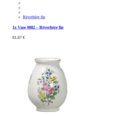
Réverbère fin
1x Vase 9082 – Réverbère fin
81,67
€