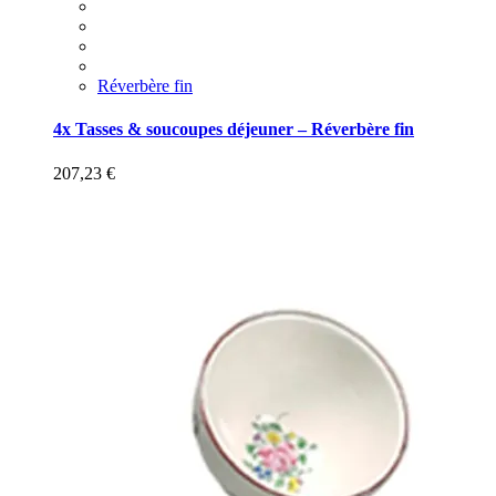
Réverbère fin
4x Tasses & soucoupes déjeuner – Réverbère fin
207,23
€