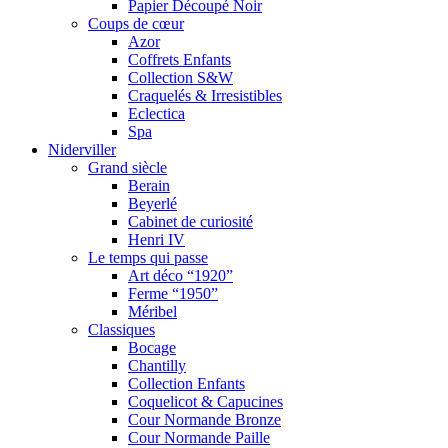
Papier Découpé Noir
Coups de cœur
Azor
Coffrets Enfants
Collection S&W
Craquelés & Irresistibles
Eclectica
Spa
Niderviller
Grand siècle
Berain
Beyerlé
Cabinet de curiosité
Henri IV
Le temps qui passe
Art déco “1920”
Ferme “1950”
Méribel
Classiques
Bocage
Chantilly
Collection Enfants
Coquelicot & Capucines
Cour Normande Bronze
Cour Normande Paille