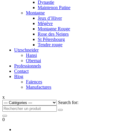
Dynastie
Maintenon Patine
Montagne
Jeux d’Hiver
Mégève
Montagne Rouge
Rose des Neiges
St Pétersbourg
Tendre rouge
Utzschneider
Hansi
Obernai
Professionnels
Contact
Blog
Faïences
Manufactures
x
Search for:
0