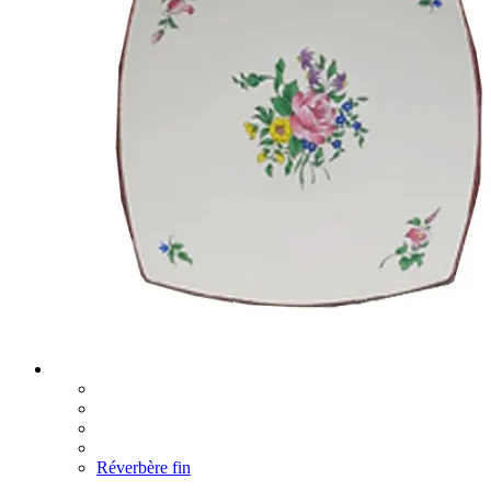
Réverbère fin