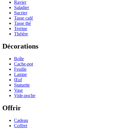
Ravier
Saladier
Sucrier
Tasse café
Tasse thé
Terrine
Théière
Décorations
Boîte
Cache-pot
Feuille
Lampe
Œuf
Statuette
Vase
Vide-poche
Offrir
Cadeau
Coffret