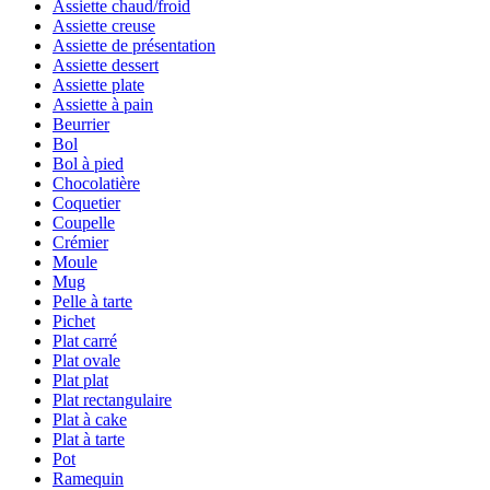
Assiette chaud/froid
Assiette creuse
Assiette de présentation
Assiette dessert
Assiette plate
Assiette à pain
Beurrier
Bol
Bol à pied
Chocolatière
Coquetier
Coupelle
Crémier
Moule
Mug
Pelle à tarte
Pichet
Plat carré
Plat ovale
Plat plat
Plat rectangulaire
Plat à cake
Plat à tarte
Pot
Ramequin