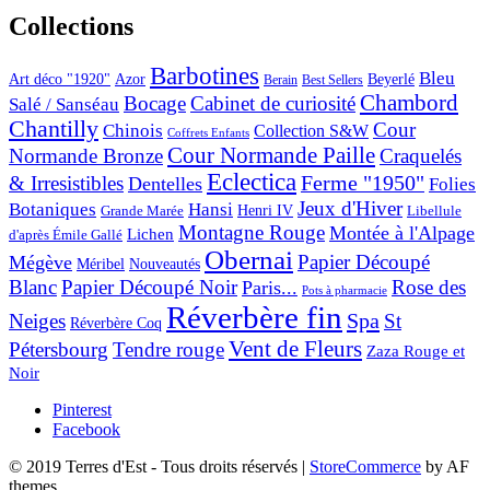
Collections
Barbotines
Bleu
Art déco "1920"
Azor
Beyerlé
Berain
Best Sellers
Chambord
Bocage
Cabinet de curiosité
Salé / Sanséau
Chantilly
Cour
Chinois
Collection S&W
Coffrets Enfants
Cour Normande Paille
Normande Bronze
Craquelés
Eclectica
& Irresistibles
Ferme "1950"
Dentelles
Folies
Jeux d'Hiver
Botaniques
Hansi
Grande Marée
Henri IV
Libellule
Montagne Rouge
Montée à l'Alpage
Lichen
d'après Émile Gallé
Obernai
Papier Découpé
Mégève
Nouveautés
Méribel
Blanc
Papier Découpé Noir
Rose des
Paris...
Pots à pharmacie
Réverbère fin
Spa
Neiges
St
Réverbère Coq
Vent de Fleurs
Pétersbourg
Tendre rouge
Zaza Rouge et
Noir
Pinterest
Facebook
© 2019 Terres d'Est - Tous droits réservés
|
StoreCommerce
by AF
themes.