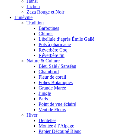
Hansi
Lichen
Zaza Rouge et Noir
Lunéville
Tradition
Barbotines
Chinois
Libellule d’après Émile Gallé
Pots à pharmacie
Réverbère Coq
Réverbère fin
Nature & Culture
Bleu Salé / Sanséau
Chambord
Fleur de corail
Folies Botaniques
Grande Marée
Jungle
Paris…
Point de vue éclairé
Vent de Fleurs
Hiver
Dentelles
Montée à l’Alpage
Papier Découpé Blanc