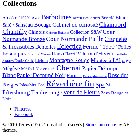
Collections
Barbotines
Bleu
Art déco "1920"
Azor
Beyerlé
Berain
Best Sellers
Chambord
Bocage
Cabinet de curiosité
Salé / Sanséau
Chantilly
Cour
Chinois
Collection S&W
Coffrets Enfants
Cour Normande Paille
Normande Bronze
Craquelés
Eclectica
& Irresistibles
Ferme "1950"
Dentelles
Folies
Jeux d'Hiver
Botaniques
Hansi
Grande Marée
Henri IV
Libellule
Montagne Rouge
Montée à l'Alpage
Lichen
d'après Émile Gallé
Obernai
Papier Découpé
Mégève
Nouveautés
Méribel
Blanc
Papier Découpé Noir
Rose des
Paris...
Pots à pharmacie
Réverbère fin
Spa
Neiges
St
Réverbère Coq
Vent de Fleurs
Pétersbourg
Tendre rouge
Zaza Rouge et
Noir
Pinterest
Facebook
© 2019 Terres d'Est - Tous droits réservés
|
StoreCommerce
by AF
themes.