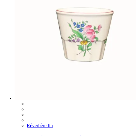
Réverbère fin