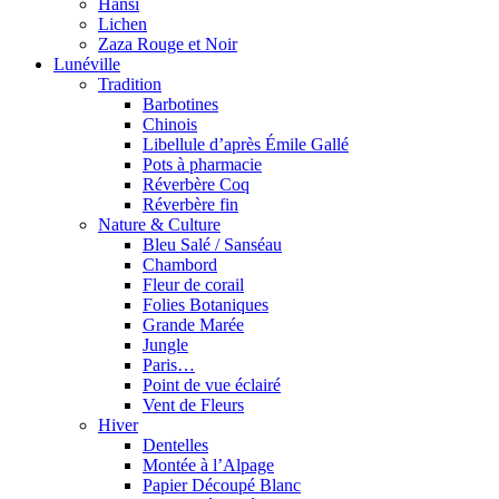
Hansi
Lichen
Zaza Rouge et Noir
Lunéville
Tradition
Barbotines
Chinois
Libellule d’après Émile Gallé
Pots à pharmacie
Réverbère Coq
Réverbère fin
Nature & Culture
Bleu Salé / Sanséau
Chambord
Fleur de corail
Folies Botaniques
Grande Marée
Jungle
Paris…
Point de vue éclairé
Vent de Fleurs
Hiver
Dentelles
Montée à l’Alpage
Papier Découpé Blanc