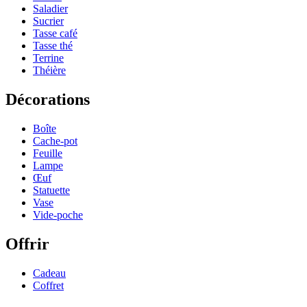
Saladier
Sucrier
Tasse café
Tasse thé
Terrine
Théière
Décorations
Boîte
Cache-pot
Feuille
Lampe
Œuf
Statuette
Vase
Vide-poche
Offrir
Cadeau
Coffret