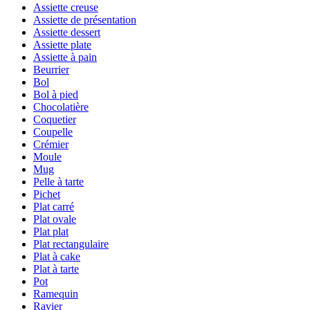
Assiette creuse
Assiette de présentation
Assiette dessert
Assiette plate
Assiette à pain
Beurrier
Bol
Bol à pied
Chocolatière
Coquetier
Coupelle
Crémier
Moule
Mug
Pelle à tarte
Pichet
Plat carré
Plat ovale
Plat plat
Plat rectangulaire
Plat à cake
Plat à tarte
Pot
Ramequin
Ravier