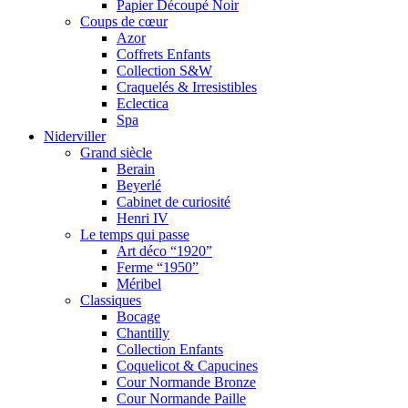
Papier Découpé Noir
Coups de cœur
Azor
Coffrets Enfants
Collection S&W
Craquelés & Irresistibles
Eclectica
Spa
Niderviller
Grand siècle
Berain
Beyerlé
Cabinet de curiosité
Henri IV
Le temps qui passe
Art déco “1920”
Ferme “1950”
Méribel
Classiques
Bocage
Chantilly
Collection Enfants
Coquelicot & Capucines
Cour Normande Bronze
Cour Normande Paille