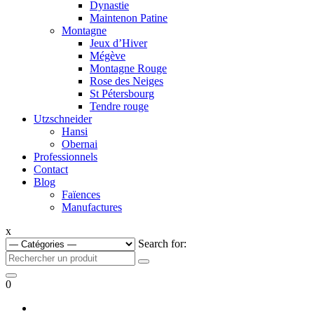
Dynastie
Maintenon Patine
Montagne
Jeux d’Hiver
Mégève
Montagne Rouge
Rose des Neiges
St Pétersbourg
Tendre rouge
Utzschneider
Hansi
Obernai
Professionnels
Contact
Blog
Faïences
Manufactures
x
Search for:
0