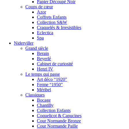
Papier Découpé Noir
Coups de cœur
Azor
Coffrets Enfants
Collection S&W
Craquelés & Irresistibles
Eclectica
Spa
Niderviller
Grand siècle
Berain
Beyerlé
Cabinet de curiosité
Henri IV
Le temps qui passe
Art déco “1920”
Ferme “1950”
Méribel
Classiques
Bocage
Chantilly
Collection Enfants
Coquelicot & Capucines
Cour Normande Bronze
Cour Normande Paille