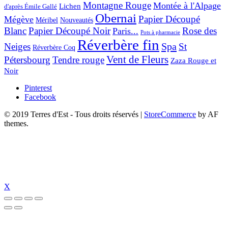
Montagne Rouge
Montée à l'Alpage
Lichen
d'après Émile Gallé
Obernai
Papier Découpé
Mégève
Nouveautés
Méribel
Blanc
Papier Découpé Noir
Rose des
Paris...
Pots à pharmacie
Réverbère fin
Spa
Neiges
St
Réverbère Coq
Vent de Fleurs
Pétersbourg
Tendre rouge
Zaza Rouge et
Noir
Pinterest
Facebook
© 2019 Terres d'Est - Tous droits réservés
|
StoreCommerce
by AF
themes.
X
anbet güncel giriş
holiganbet güncel
holiganbet giriş
holiganbet
pulibet gün