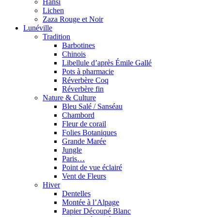
Hansi
Lichen
Zaza Rouge et Noir
Lunéville
Tradition
Barbotines
Chinois
Libellule d’après Émile Gallé
Pots à pharmacie
Réverbère Coq
Réverbère fin
Nature & Culture
Bleu Salé / Sanséau
Chambord
Fleur de corail
Folies Botaniques
Grande Marée
Jungle
Paris…
Point de vue éclairé
Vent de Fleurs
Hiver
Dentelles
Montée à l’Alpage
Papier Découpé Blanc