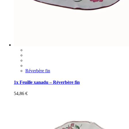
Réverbère fin
1x Feuille xanadu – Réverbère fin
54,86
€