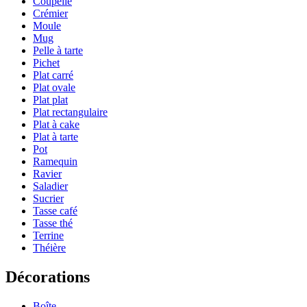
Coupelle
Crémier
Moule
Mug
Pelle à tarte
Pichet
Plat carré
Plat ovale
Plat plat
Plat rectangulaire
Plat à cake
Plat à tarte
Pot
Ramequin
Ravier
Saladier
Sucrier
Tasse café
Tasse thé
Terrine
Théière
Décorations
Boîte