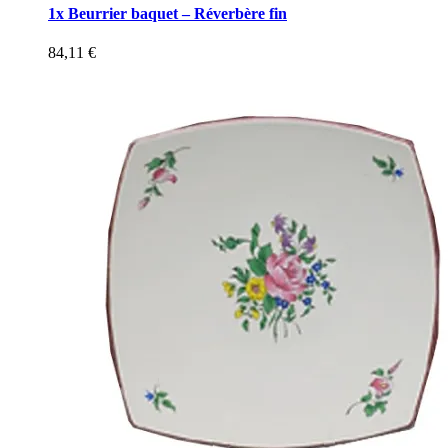
1x Beurrier baquet – Réverbère fin
84,11
€