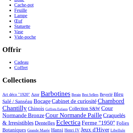
Cache-pot
Feuille
Lampe
Œuf
Statuette
Vase
Vide-poche
Offrir
Cadeau
Coffret
Collections
Barbotines
Bleu
Art déco "1920"
Azor
Beyerlé
Berain
Best Sellers
Chambord
Bocage
Cabinet de curiosité
Salé / Sanséau
Chantilly
Cour
Chinois
Collection S&W
Coffrets Enfants
Cour Normande Paille
Normande Bronze
Craquelés
Eclectica
& Irresistibles
Ferme "1950"
Dentelles
Folies
Jeux d'Hiver
Botaniques
Hansi
Grande Marée
Henri IV
Libellule