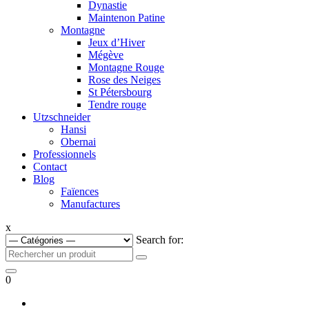
Dynastie
Maintenon Patine
Montagne
Jeux d’Hiver
Mégève
Montagne Rouge
Rose des Neiges
St Pétersbourg
Tendre rouge
Utzschneider
Hansi
Obernai
Professionnels
Contact
Blog
Faïences
Manufactures
x
Search for:
0