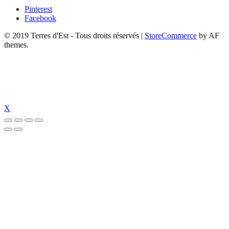
Pinterest
Facebook
© 2019 Terres d'Est - Tous droits réservés
|
StoreCommerce
by AF
themes.
X
majbet giriş
imajbet
casinolevant
tumbet giriş
tumbet