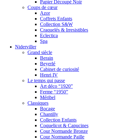
Papier Découpé Noir
Coups de cœur
Azor
Coffrets Enfants
Collection S&W
Craquelés & Irresistibles
Eclectica
Spa
Niderviller
Grand siècle
Berain
Beyerlé
Cabinet de curiosité
Henri IV
Le temps qui passe
Art déco “1920”
Ferme “1950”
Méribel
Classiques
Bocage
Chantilly
Collection Enfants
Coquelicot & Capucines
Cour Normande Bronze
Cour Normande Paille