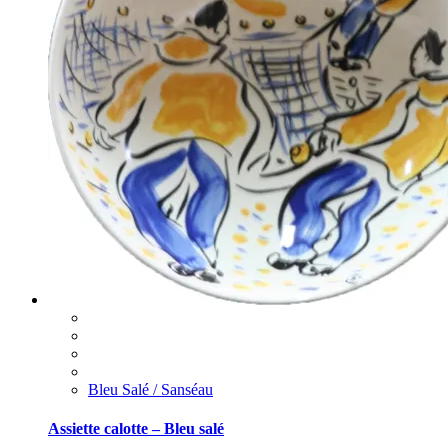
Bleu Salé / Sanséau
Assiette calotte – Bleu salé