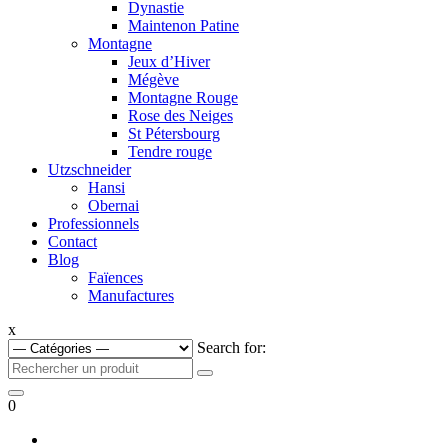
Dynastie
Maintenon Patine
Montagne
Jeux d’Hiver
Mégève
Montagne Rouge
Rose des Neiges
St Pétersbourg
Tendre rouge
Utzschneider
Hansi
Obernai
Professionnels
Contact
Blog
Faïences
Manufactures
x
Search for:
0