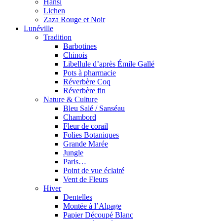
Hansi
Lichen
Zaza Rouge et Noir
Lunéville
Tradition
Barbotines
Chinois
Libellule d’après Émile Gallé
Pots à pharmacie
Réverbère Coq
Réverbère fin
Nature & Culture
Bleu Salé / Sanséau
Chambord
Fleur de corail
Folies Botaniques
Grande Marée
Jungle
Paris…
Point de vue éclairé
Vent de Fleurs
Hiver
Dentelles
Montée à l’Alpage
Papier Découpé Blanc