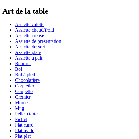
Art de la table
Assiette calotte
Assiette chaud/froid
Assiette creuse
Assiette de présentation
Assiette dessert
Assiette plate
Assiette à pain
Beurrier
Bol
Bol à pied
Chocolatière
Coquetier
Coupelle
Crémier
Moule
Mug
Pelle à tarte
Pichet
Plat carré
Plat ovale
Plat plat