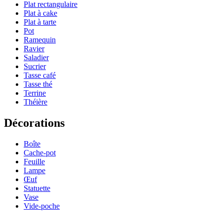
Plat rectangulaire
Plat à cake
Plat à tarte
Pot
Ramequin
Ravier
Saladier
Sucrier
Tasse café
Tasse thé
Terrine
Théière
Décorations
Boîte
Cache-pot
Feuille
Lampe
Œuf
Statuette
Vase
Vide-poche