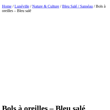
Home
/
Lunéville
/
Nature & Culture
/
Bleu Salé / Sanséau
/ Bols à
oreilles – Bleu salé
Bols à oreilles – Bleu salé