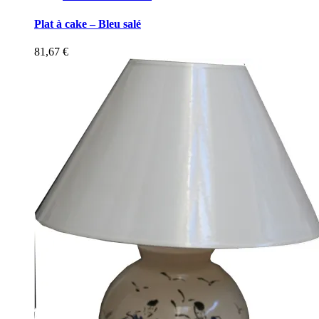
Plat à cake – Bleu salé
81,67
€