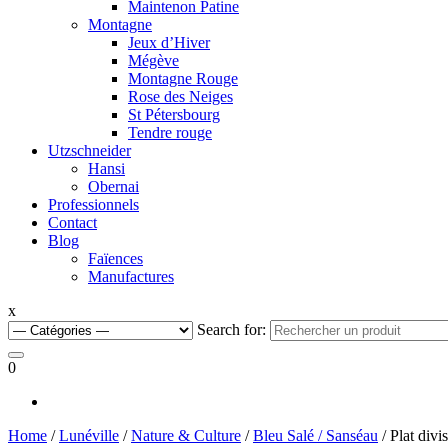
Maintenon Patine
Montagne
Jeux d’Hiver
Mégève
Montagne Rouge
Rose des Neiges
St Pétersbourg
Tendre rouge
Utzschneider
Hansi
Obernai
Professionnels
Contact
Blog
Faïences
Manufactures
x
Search for:
0
Home
/
Lunéville
/
Nature & Culture
/
Bleu Salé / Sanséau
/ Plat divi