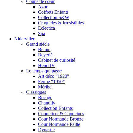
Coups de cœur
Azor
Coffrets Enfants
Collection S&W
Craquelés & Irresistibles
Eclectica
Spa
Niderviller
Grand siècle
Berain
Beyerlé
Cabinet de curiosité
Henri IV
Le temps qui passe
Art déco “1920”
Ferme “1950”
Méribel
Classiques
Bocage
Chantilly
Collection Enfants
Coquelicot & Capucines
Cour Normande Bronze
Cour Normande Paille
Dynastie