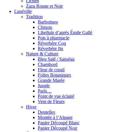
Lichen
Zaza Rouge et Noir
Lunéville
Tradition
Barbotines
Chinois
Libellule d’après Émile Gallé
Pots à pharmacie
Réverbère Coq
Réverbère fin
Nature & Culture
Bleu Salé / Sanséau
Chambord
Fleur de corail
Folies Botaniques
Grande Marée
Jungle
Paris…
Point de vue éclairé
Vent de Fleurs
Hiver
Dentelles
Montée à l’Alpage
Papier Découpé Blanc
Papier Découpé Noir