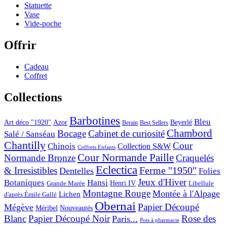
Statuette
Vase
Vide-poche
Offrir
Cadeau
Coffret
Collections
Barbotines
Bleu
Art déco "1920"
Azor
Beyerlé
Berain
Best Sellers
Chambord
Bocage
Cabinet de curiosité
Salé / Sanséau
Chantilly
Cour
Chinois
Collection S&W
Coffrets Enfants
Cour Normande Paille
Normande Bronze
Craquelés
Eclectica
& Irresistibles
Ferme "1950"
Dentelles
Folies
Jeux d'Hiver
Botaniques
Hansi
Grande Marée
Henri IV
Libellule
Montagne Rouge
Montée à l'Alpage
Lichen
d'après Émile Gallé
Obernai
Papier Découpé
Mégève
Nouveautés
Méribel
Blanc
Papier Découpé Noir
Rose des
Paris...
Pots à pharmacie