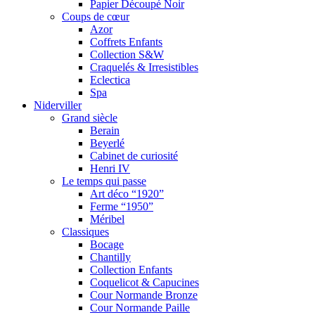
Papier Découpé Noir
Coups de cœur
Azor
Coffrets Enfants
Collection S&W
Craquelés & Irresistibles
Eclectica
Spa
Niderviller
Grand siècle
Berain
Beyerlé
Cabinet de curiosité
Henri IV
Le temps qui passe
Art déco “1920”
Ferme “1950”
Méribel
Classiques
Bocage
Chantilly
Collection Enfants
Coquelicot & Capucines
Cour Normande Bronze
Cour Normande Paille