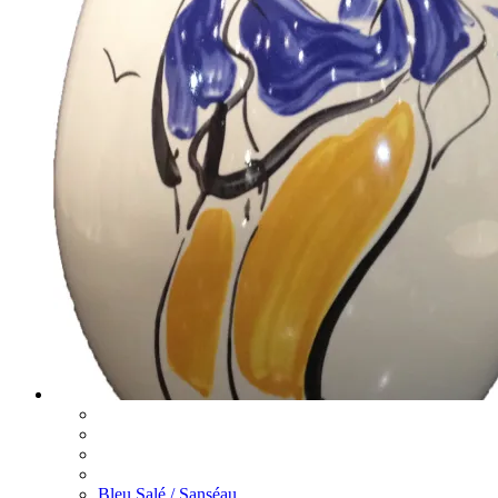
Bleu Salé / Sanséau