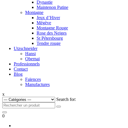
Dynastie
Maintenon Patine
Montagne
Jeux d’Hiver
Mégève
Montagne Rouge
Rose des Neiges
St Pétersbourg
Tendre rouge
Utzschneider
Hansi
Obernai
Professionnels
Contact
Blog
Faïences
Manufactures
x
Search for:
0