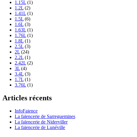
1.15L
(1)
1.2L
(2)
1.41L
(1)
1.5L
(6)
1.6L
(3)
1.63L
(1)
1.76L
(1)
1.8L
(1)
2.5L
(3)
2L
(24)
2.2L
(1)
2.42L
(2)
3L
(4)
3.4L
(3)
1.7L
(1)
3.76L
(1)
Articles récents
InfoFaience
La faïencerie de Sarreguemines
La faïencerie de Niderviller
La faïencerie de Lunéville