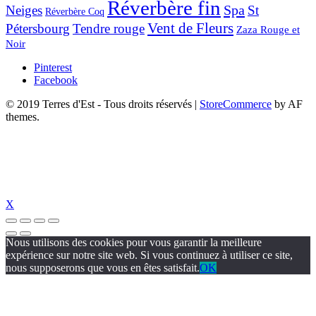
Réverbère fin
Spa
Neiges
St
Réverbère Coq
Vent de Fleurs
Pétersbourg
Tendre rouge
Zaza Rouge et
Noir
Pinterest
Facebook
© 2019 Terres d'Est - Tous droits réservés
|
StoreCommerce
by AF
themes.
X
Nous utilisons des cookies pour vous garantir la meilleure
expérience sur notre site web. Si vous continuez à utiliser ce site,
nous supposerons que vous en êtes satisfait.
OK
betebet
jojobet
dizipal
jojobet
https://www.suc-chou.com/
jojobet
https://h