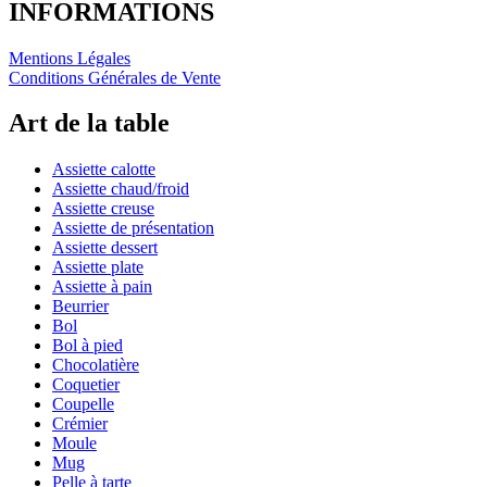
INFORMATIONS
Mentions Légales
Conditions Générales de Vente
Art de la table
Assiette calotte
Assiette chaud/froid
Assiette creuse
Assiette de présentation
Assiette dessert
Assiette plate
Assiette à pain
Beurrier
Bol
Bol à pied
Chocolatière
Coquetier
Coupelle
Crémier
Moule
Mug
Pelle à tarte