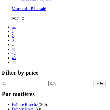
Vase œuf – Bleu salé
98,74
€
←
1
2
3
…
41
42
43
44
Filter by price
Filter
Par matières
Faïence Blanche
(640)
Faïence Noire
(50)