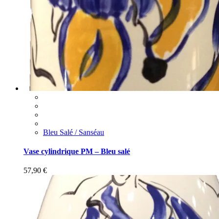
Bleu Salé / Sanséau
Vase cylindrique PM – Bleu salé
57,90
€