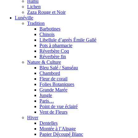
Hansi
Lichen
Zaza Rouge et Noir
Lunéville
Tradition
Barbotines
Chinois
Libellule d’après Émile Gallé
Pots à pharmacie
Réverbère Coq
Réverbère fin
Nature & Culture
Bleu Salé / Sanséau
Chambord
Fleur de corail
Folies Botaniques
Grande Marée
Jungle
Paris…
Point de vue éclairé
Vent de Fleurs
Hiver
Dentelles
Montée à l’Alpage
Papier Découpé Blanc