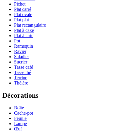
Pichet
Plat carré
Plat ovale
Plat plat
Plat rectangulaire
Plat à cake
Plat à tarte
Pot
Ramequin
Ravier
Saladier
Sucrier
Tasse café
Tasse thé
Terrine
Théière
Décorations
Boîte
Cache-pot
Feuille
Lampe
Œuf