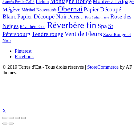
Montagne Rouge
Montée à l'Alpage
Lichen
d'après Émile Gallé
Obernai
Papier Découpé
Mégève
Nouveautés
Méribel
Blanc
Papier Découpé Noir
Rose des
Paris...
Pots à pharmacie
Réverbère fin
Spa
Neiges
St
Réverbère Coq
Vent de Fleurs
Pétersbourg
Tendre rouge
Zaza Rouge et
Noir
Pinterest
Facebook
© 2019 Terres d'Est - Tous droits réservés
|
StoreCommerce
by AF
themes.
X
izipal
jojobet
https://www.suc-chou.com/
jojobet
https://hubmode.org/
jojo