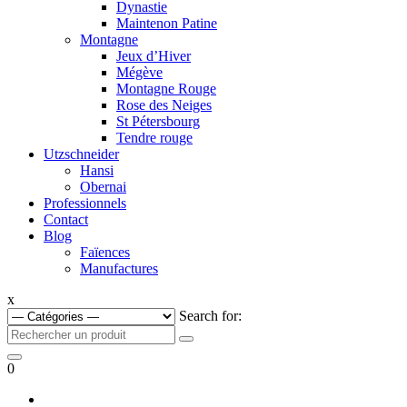
Dynastie
Maintenon Patine
Montagne
Jeux d’Hiver
Mégève
Montagne Rouge
Rose des Neiges
St Pétersbourg
Tendre rouge
Utzschneider
Hansi
Obernai
Professionnels
Contact
Blog
Faïences
Manufactures
x
Search for:
0