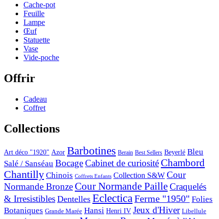
Cache-pot
Feuille
Lampe
Œuf
Statuette
Vase
Vide-poche
Offrir
Cadeau
Coffret
Collections
Barbotines
Bleu
Art déco "1920"
Azor
Beyerlé
Berain
Best Sellers
Chambord
Bocage
Cabinet de curiosité
Salé / Sanséau
Chantilly
Cour
Chinois
Collection S&W
Coffrets Enfants
Cour Normande Paille
Normande Bronze
Craquelés
Eclectica
& Irresistibles
Ferme "1950"
Dentelles
Folies
Jeux d'Hiver
Botaniques
Hansi
Grande Marée
Henri IV
Libellule