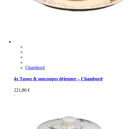
Chambord
4x Tasses & soucoupes déjeuner – Chambord
221,86
€