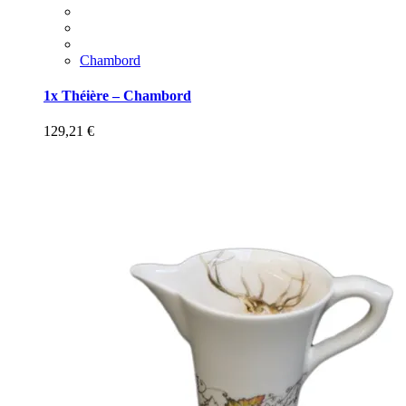
Chambord
1x Théière – Chambord
129,21
€