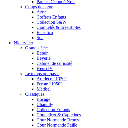
Papier Découpé Noir
Coups de cœur
Azor
Coffrets Enfants
Collection S&W
Craquelés & Irresistibles
Eclectica
Spa
Niderviller
Grand siècle
Berain
Beyerlé
Cabinet de curiosité
Henri IV
Le temps qui passe
Art déco “1920”
Ferme “1950”
Méribel
Classiques
Bocage
Chantilly
Collection Enfants
Coquelicot & Capucines
Cour Normande Bronze
Cour Normande Paille