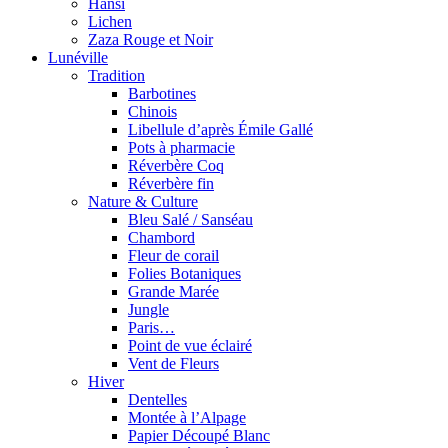
Hansi
Lichen
Zaza Rouge et Noir
Lunéville
Tradition
Barbotines
Chinois
Libellule d’après Émile Gallé
Pots à pharmacie
Réverbère Coq
Réverbère fin
Nature & Culture
Bleu Salé / Sanséau
Chambord
Fleur de corail
Folies Botaniques
Grande Marée
Jungle
Paris…
Point de vue éclairé
Vent de Fleurs
Hiver
Dentelles
Montée à l’Alpage
Papier Découpé Blanc