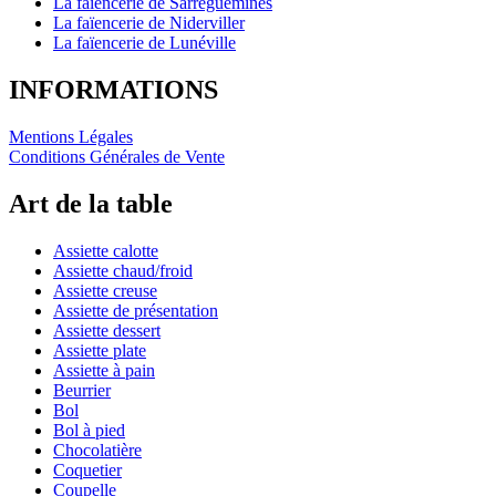
La faïencerie de Sarreguemines
La faïencerie de Niderviller
La faïencerie de Lunéville
INFORMATIONS
Mentions Légales
Conditions Générales de Vente
Art de la table
Assiette calotte
Assiette chaud/froid
Assiette creuse
Assiette de présentation
Assiette dessert
Assiette plate
Assiette à pain
Beurrier
Bol
Bol à pied
Chocolatière
Coquetier
Coupelle