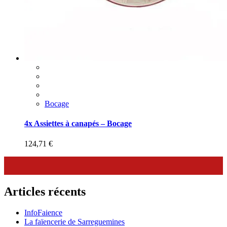
Bocage
4x Assiettes à canapés – Bocage
124,71
€
Articles récents
InfoFaience
La faïencerie de Sarreguemines