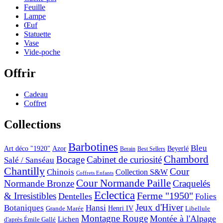
Feuille
Lampe
Œuf
Statuette
Vase
Vide-poche
Offrir
Cadeau
Coffret
Collections
Barbotines
Bleu
Art déco "1920"
Azor
Beyerlé
Berain
Best Sellers
Chambord
Bocage
Cabinet de curiosité
Salé / Sanséau
Chantilly
Cour
Chinois
Collection S&W
Coffrets Enfants
Cour Normande Paille
Normande Bronze
Craquelés
Eclectica
& Irresistibles
Ferme "1950"
Dentelles
Folies
Jeux d'Hiver
Botaniques
Hansi
Grande Marée
Henri IV
Libellule
Montagne Rouge
Montée à l'Alpage
Lichen
d'après Émile Gallé