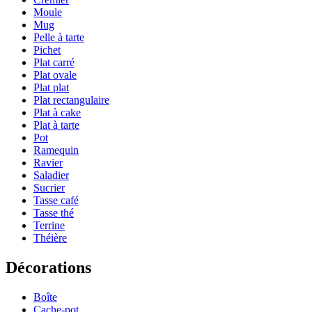
Moule
Mug
Pelle à tarte
Pichet
Plat carré
Plat ovale
Plat plat
Plat rectangulaire
Plat à cake
Plat à tarte
Pot
Ramequin
Ravier
Saladier
Sucrier
Tasse café
Tasse thé
Terrine
Théière
Décorations
Boîte
Cache-pot