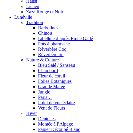
Hansi
Lichen
Zaza Rouge et Noir
Lunéville
Tradition
Barbotines
Chinois
Libellule d’après Émile Gallé
Pots à pharmacie
Réverbère Coq
Réverbère fin
Nature & Culture
Bleu Salé / Sanséau
Chambord
Fleur de corail
Folies Botaniques
Grande Marée
Jungle
Paris…
Point de vue éclairé
Vent de Fleurs
Hiver
Dentelles
Montée à l’Alpage
Papier Découpé Blanc