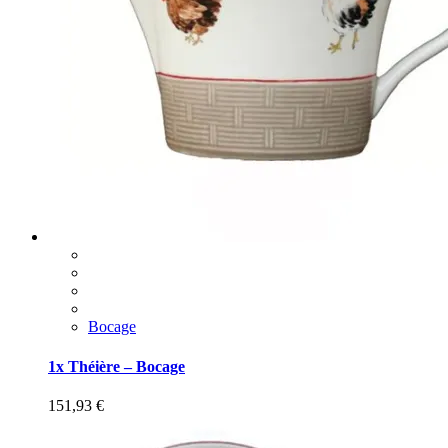
Bocage
1x Théière – Bocage
151,93
€