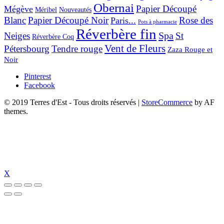
Obernai
Papier Découpé
Mégève
Nouveautés
Méribel
Blanc
Papier Découpé Noir
Rose des
Paris...
Pots à pharmacie
Réverbère fin
Spa
Neiges
St
Réverbère Coq
Vent de Fleurs
Pétersbourg
Tendre rouge
Zaza Rouge et
Noir
Pinterest
Facebook
© 2019 Terres d'Est - Tous droits réservés
|
StoreCommerce
by AF
themes.
X
giriş
jojobet
jojobet giriş
jojobet