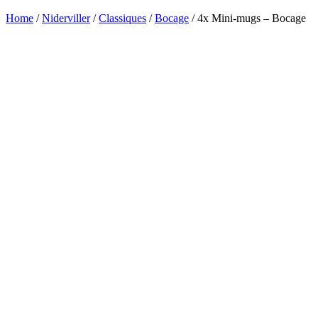
Home
/
Niderviller
/
Classiques
/
Bocage
/ 4x Mini-mugs – Bocage