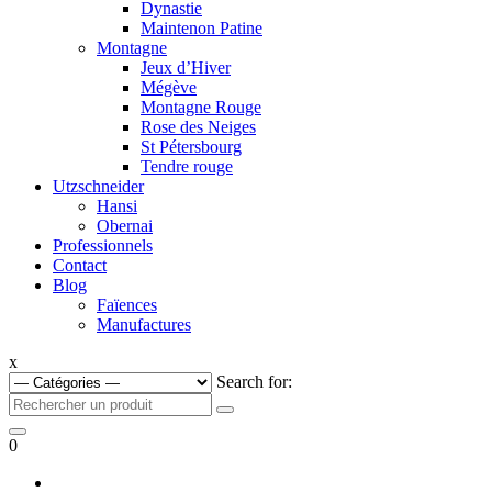
Dynastie
Maintenon Patine
Montagne
Jeux d’Hiver
Mégève
Montagne Rouge
Rose des Neiges
St Pétersbourg
Tendre rouge
Utzschneider
Hansi
Obernai
Professionnels
Contact
Blog
Faïences
Manufactures
x
Search for:
0