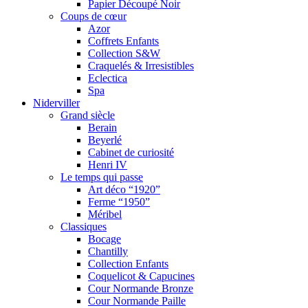
Papier Découpé Noir
Coups de cœur
Azor
Coffrets Enfants
Collection S&W
Craquelés & Irresistibles
Eclectica
Spa
Niderviller
Grand siècle
Berain
Beyerlé
Cabinet de curiosité
Henri IV
Le temps qui passe
Art déco “1920”
Ferme “1950”
Méribel
Classiques
Bocage
Chantilly
Collection Enfants
Coquelicot & Capucines
Cour Normande Bronze
Cour Normande Paille