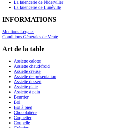
La faïencerie de Niderviller
La faïencerie de Lunéville
INFORMATIONS
Mentions Légales
Conditions Générales de Vente
Art de la table
Assiette calotte
Assiette chaud/froid
Assiette creuse
Assiette de présentation
Assiette dessert
Assiette plate
Assiette à pain
Beurrier
Bol
Bol à pied
Chocolatière
Coquetier
Coupelle
Crémier