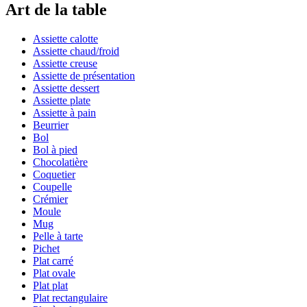
Art de la table
Assiette calotte
Assiette chaud/froid
Assiette creuse
Assiette de présentation
Assiette dessert
Assiette plate
Assiette à pain
Beurrier
Bol
Bol à pied
Chocolatière
Coquetier
Coupelle
Crémier
Moule
Mug
Pelle à tarte
Pichet
Plat carré
Plat ovale
Plat plat
Plat rectangulaire