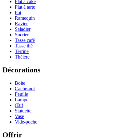
Plat à cake
Plat à tarte
Pot
Ramequin
Ravier
Saladier
Sucrier
Tasse café
Tasse thé
Terrine
Théière
Décorations
Boîte
Cache-pot
Feuille
Lampe
Œuf
Statuette
Vase
Vide-poche
Offrir