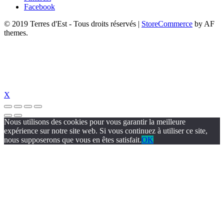
Facebook
© 2019 Terres d'Est - Tous droits réservés
|
StoreCommerce
by AF
themes.
X
Nous utilisons des cookies pour vous garantir la meilleure
expérience sur notre site web. Si vous continuez à utiliser ce site,
nous supposerons que vous en êtes satisfait.
OK
s://www.suc-chou.com/
jojobet
https://hubmode.org/
jojobet
dizipal