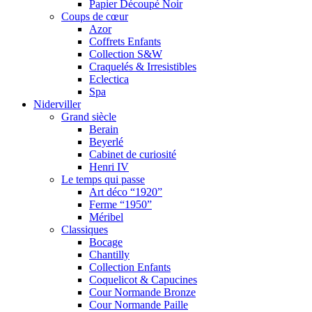
Papier Découpé Noir
Coups de cœur
Azor
Coffrets Enfants
Collection S&W
Craquelés & Irresistibles
Eclectica
Spa
Niderviller
Grand siècle
Berain
Beyerlé
Cabinet de curiosité
Henri IV
Le temps qui passe
Art déco “1920”
Ferme “1950”
Méribel
Classiques
Bocage
Chantilly
Collection Enfants
Coquelicot & Capucines
Cour Normande Bronze
Cour Normande Paille