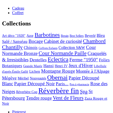
Cadeau
Coffret
Collections
Barbotines
Bleu
Art déco "1920"
Azor
Beyerlé
Berain
Best Sellers
Chambord
Bocage
Cabinet de curiosité
Salé / Sanséau
Chantilly
Cour
Chinois
Collection S&W
Coffrets Enfants
Cour Normande Paille
Normande Bronze
Craquelés
Eclectica
& Irresistibles
Ferme "1950"
Dentelles
Folies
Jeux d'Hiver
Botaniques
Hansi
Grande Marée
Henri IV
Libellule
Montagne Rouge
Montée à l'Alpage
Lichen
d'après Émile Gallé
Obernai
Papier Découpé
Mégève
Nouveautés
Méribel
Blanc
Papier Découpé Noir
Rose des
Paris...
Pots à pharmacie
Réverbère fin
Spa
Neiges
St
Réverbère Coq
Vent de Fleurs
Pétersbourg
Tendre rouge
Zaza Rouge et
Noir
Pinterest