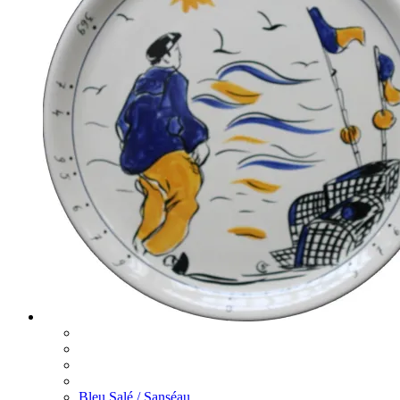
Bleu Salé / Sanséau