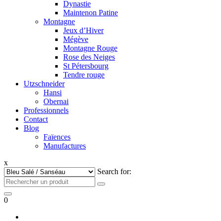
Dynastie
Maintenon Patine
Montagne
Jeux d’Hiver
Mégève
Montagne Rouge
Rose des Neiges
St Pétersbourg
Tendre rouge
Utzschneider
Hansi
Obernai
Professionnels
Contact
Blog
Faïences
Manufactures
x
Search for:
0