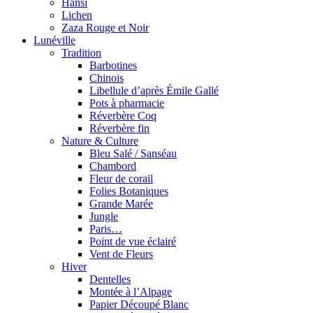
Hansi
Lichen
Zaza Rouge et Noir
Lunéville
Tradition
Barbotines
Chinois
Libellule d’après Émile Gallé
Pots à pharmacie
Réverbère Coq
Réverbère fin
Nature & Culture
Bleu Salé / Sanséau
Chambord
Fleur de corail
Folies Botaniques
Grande Marée
Jungle
Paris…
Point de vue éclairé
Vent de Fleurs
Hiver
Dentelles
Montée à l’Alpage
Papier Découpé Blanc