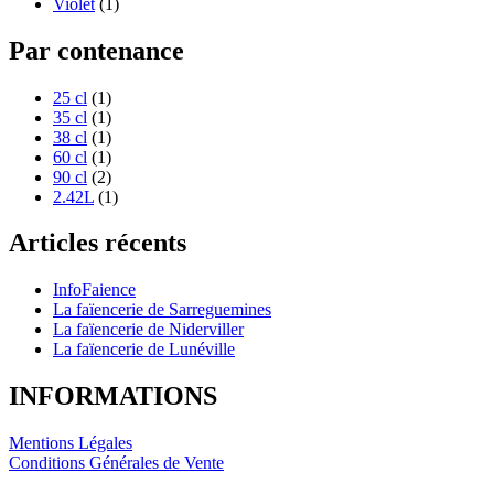
Violet
(1)
Par contenance
25 cl
(1)
35 cl
(1)
38 cl
(1)
60 cl
(1)
90 cl
(2)
2.42L
(1)
Articles récents
InfoFaience
La faïencerie de Sarreguemines
La faïencerie de Niderviller
La faïencerie de Lunéville
INFORMATIONS
Mentions Légales
Conditions Générales de Vente