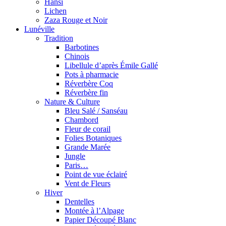
Hansi
Lichen
Zaza Rouge et Noir
Lunéville
Tradition
Barbotines
Chinois
Libellule d’après Émile Gallé
Pots à pharmacie
Réverbère Coq
Réverbère fin
Nature & Culture
Bleu Salé / Sanséau
Chambord
Fleur de corail
Folies Botaniques
Grande Marée
Jungle
Paris…
Point de vue éclairé
Vent de Fleurs
Hiver
Dentelles
Montée à l’Alpage
Papier Découpé Blanc