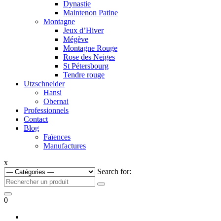
Dynastie
Maintenon Patine
Montagne
Jeux d’Hiver
Mégève
Montagne Rouge
Rose des Neiges
St Pétersbourg
Tendre rouge
Utzschneider
Hansi
Obernai
Professionnels
Contact
Blog
Faïences
Manufactures
x
Search for:
0