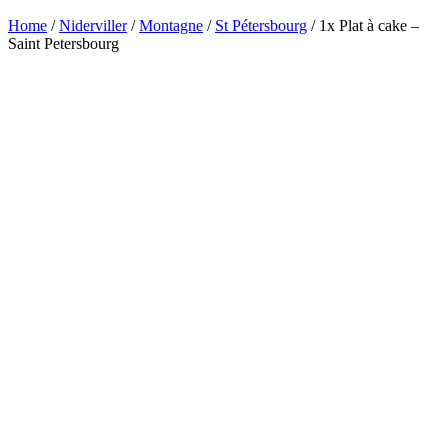
Home
/
Niderviller
/
Montagne
/
St Pétersbourg
/ 1x Plat à cake –
Saint Petersbourg