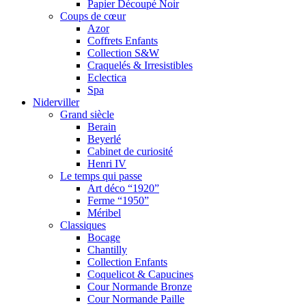
Papier Découpé Noir
Coups de cœur
Azor
Coffrets Enfants
Collection S&W
Craquelés & Irresistibles
Eclectica
Spa
Niderviller
Grand siècle
Berain
Beyerlé
Cabinet de curiosité
Henri IV
Le temps qui passe
Art déco “1920”
Ferme “1950”
Méribel
Classiques
Bocage
Chantilly
Collection Enfants
Coquelicot & Capucines
Cour Normande Bronze
Cour Normande Paille