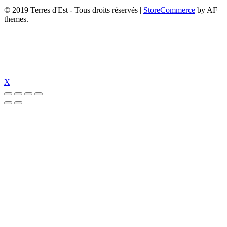
© 2019 Terres d'Est - Tous droits réservés
|
StoreCommerce
by AF
themes.
X
bet
pulibet güncel giriş
pulibet güncel
pulibet giriş
pulibet
tümbet güncel gi