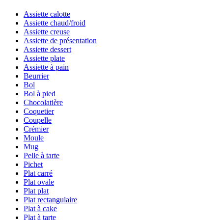
Assiette calotte
Assiette chaud/froid
Assiette creuse
Assiette de présentation
Assiette dessert
Assiette plate
Assiette à pain
Beurrier
Bol
Bol à pied
Chocolatière
Coquetier
Coupelle
Crémier
Moule
Mug
Pelle à tarte
Pichet
Plat carré
Plat ovale
Plat plat
Plat rectangulaire
Plat à cake
Plat à tarte