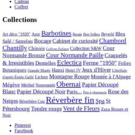
Cadeau
Coffret
Collections
Barbotines
Bleu
Art déco "1920"
Azor
Beyerlé
Berain
Best Sellers
Chambord
Bocage
Cabinet de curiosité
Salé / Sanséau
Chantilly
Cour
Chinois
Collection S&W
Coffrets Enfants
Cour Normande Paille
Normande Bronze
Craquelés
Eclectica
& Irresistibles
Ferme "1950"
Dentelles
Folies
Jeux d'Hiver
Botaniques
Hansi
Grande Marée
Henri IV
Libellule
Montagne Rouge
Montée à l'Alpage
Lichen
d'après Émile Gallé
Obernai
Papier Découpé
Mégève
Nouveautés
Méribel
Blanc
Papier Découpé Noir
Rose des
Paris...
Pots à pharmacie
Réverbère fin
Spa
Neiges
St
Réverbère Coq
Vent de Fleurs
Pétersbourg
Tendre rouge
Zaza Rouge et
Noir
Pinterest
Facebook