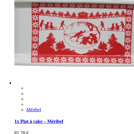
Méribel
1x Plat à cake – Méribel
81,78
€