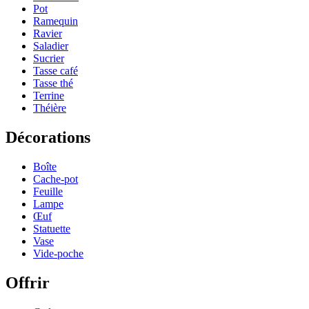
Pot
Ramequin
Ravier
Saladier
Sucrier
Tasse café
Tasse thé
Terrine
Théière
Décorations
Boîte
Cache-pot
Feuille
Lampe
Œuf
Statuette
Vase
Vide-poche
Offrir