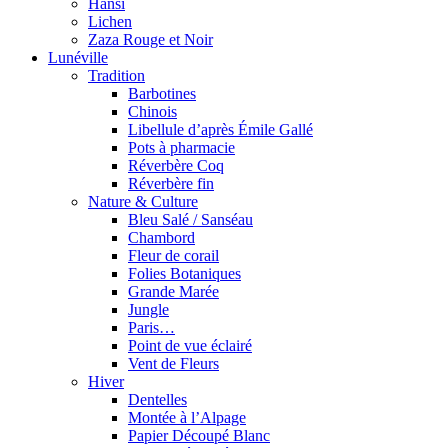
Hansi
Lichen
Zaza Rouge et Noir
Lunéville
Tradition
Barbotines
Chinois
Libellule d’après Émile Gallé
Pots à pharmacie
Réverbère Coq
Réverbère fin
Nature & Culture
Bleu Salé / Sanséau
Chambord
Fleur de corail
Folies Botaniques
Grande Marée
Jungle
Paris…
Point de vue éclairé
Vent de Fleurs
Hiver
Dentelles
Montée à l’Alpage
Papier Découpé Blanc