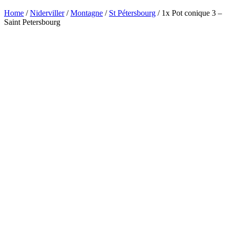
Home
/
Niderviller
/
Montagne
/
St Pétersbourg
/ 1x Pot conique 3 –
Saint Petersbourg