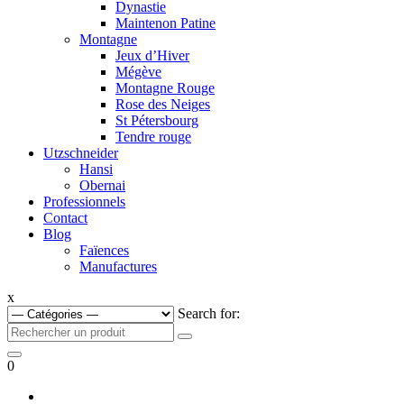
Dynastie
Maintenon Patine
Montagne
Jeux d’Hiver
Mégève
Montagne Rouge
Rose des Neiges
St Pétersbourg
Tendre rouge
Utzschneider
Hansi
Obernai
Professionnels
Contact
Blog
Faïences
Manufactures
x
Search for:
0