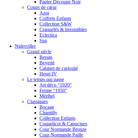
Papier Découpé Noir
Coups de cœur
Azor
Coffrets Enfants
Collection S&W
Craquelés & Irresistibles
Eclectica
Spa
Niderviller
Grand siècle
Berain
Beyerlé
Cabinet de curiosité
Henri IV
Le temps qui passe
Art déco “1920”
Ferme “1950”
Méribel
Classiques
Bocage
Chantilly
Collection Enfants
Coquelicot & Capucines
Cour Normande Bronze
Cour Normande Paille