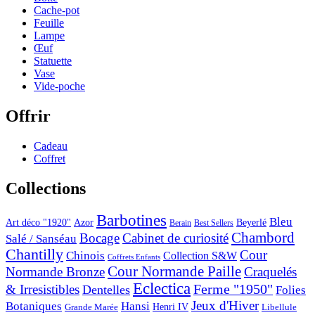
Cache-pot
Feuille
Lampe
Œuf
Statuette
Vase
Vide-poche
Offrir
Cadeau
Coffret
Collections
Barbotines
Bleu
Art déco "1920"
Azor
Beyerlé
Berain
Best Sellers
Chambord
Bocage
Cabinet de curiosité
Salé / Sanséau
Chantilly
Cour
Chinois
Collection S&W
Coffrets Enfants
Cour Normande Paille
Normande Bronze
Craquelés
Eclectica
& Irresistibles
Ferme "1950"
Dentelles
Folies
Jeux d'Hiver
Botaniques
Hansi
Grande Marée
Henri IV
Libellule