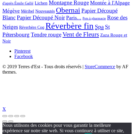
Montagne Rouge
Montée à l'Alpage
Lichen
d'après Émile Gallé
Obernai
Papier Découpé
Mégève
Nouveautés
Méribel
Blanc
Papier Découpé Noir
Rose des
Paris...
Pots à pharmacie
Réverbère fin
Spa
Neiges
St
Réverbère Coq
Vent de Fleurs
Pétersbourg
Tendre rouge
Zaza Rouge et
Noir
Pinterest
Facebook
© 2019 Terres d'Est - Tous droits réservés
|
StoreCommerce
by AF
themes.
X
Nous utilisons des cookies pour vous garantir la meilleure
expérience sur notre site web. Si vous continuez à utiliser ce site,