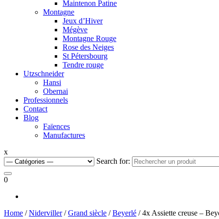
Maintenon Patine
Montagne
Jeux d’Hiver
Mégève
Montagne Rouge
Rose des Neiges
St Pétersbourg
Tendre rouge
Utzschneider
Hansi
Obernai
Professionnels
Contact
Blog
Faïences
Manufactures
x
Search for:
0
Home
/
Niderviller
/
Grand siècle
/
Beyerlé
/ 4x Assiette creuse – Bey