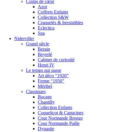
Coups de cœur
Azor
Coffrets Enfants
Collection S&W
Craquelés & Irresistibles
Eclectica
Spa
Niderviller
Grand siècle
Berain
Beyerlé
Cabinet de curiosité
Henri IV
Le temps qui passe
Art déco “1920”
Ferme “1950”
Méribel
Classiques
Bocage
Chantilly
Collection Enfants
Coquelicot & Capucines
Cour Normande Bronze
Cour Normande Paille
Dynastie