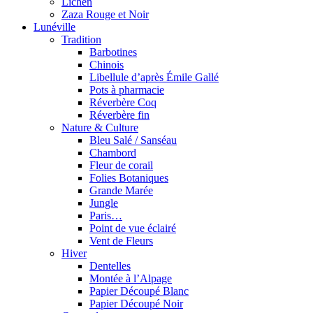
Lichen
Zaza Rouge et Noir
Lunéville
Tradition
Barbotines
Chinois
Libellule d’après Émile Gallé
Pots à pharmacie
Réverbère Coq
Réverbère fin
Nature & Culture
Bleu Salé / Sanséau
Chambord
Fleur de corail
Folies Botaniques
Grande Marée
Jungle
Paris…
Point de vue éclairé
Vent de Fleurs
Hiver
Dentelles
Montée à l’Alpage
Papier Découpé Blanc
Papier Découpé Noir