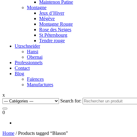
Maintenon Patine
Montagne
Jeux d’Hiver
Mégève
Montagne Rouge
Rose des Neiges
St Pétersbourg
Tendre rouge
Utzschneider
Hansi
Obernai
Professionnels
Contact
Blog
Faïences
Manufactures
x
Search for:
0
Home
/ Products tagged “Blason”