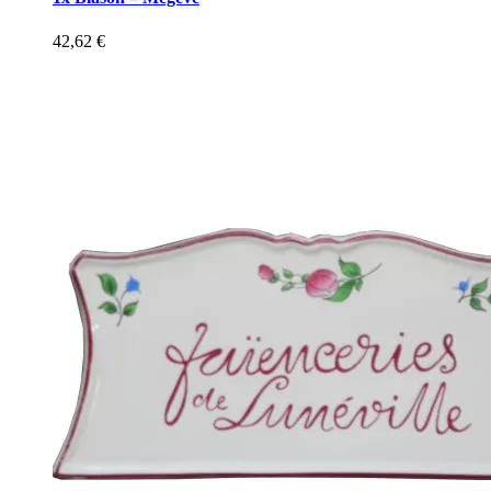
42,62
€