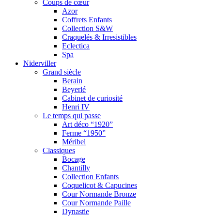
Coups de cœur
Azor
Coffrets Enfants
Collection S&W
Craquelés & Irresistibles
Eclectica
Spa
Niderviller
Grand siècle
Berain
Beyerlé
Cabinet de curiosité
Henri IV
Le temps qui passe
Art déco “1920”
Ferme “1950”
Méribel
Classiques
Bocage
Chantilly
Collection Enfants
Coquelicot & Capucines
Cour Normande Bronze
Cour Normande Paille
Dynastie