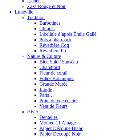
Lichen
Zaza Rouge et Noir
Lunéville
Tradition
Barbotines
Chinois
Libellule d’après Émile Gallé
Pots à pharmacie
Réverbère Coq
Réverbère fin
Nature & Culture
Bleu Salé / Sanséau
Chambord
Fleur de corail
Folies Botaniques
Grande Marée
Jungle
Paris…
Point de vue éclairé
Vent de Fleurs
Hiver
Dentelles
Montée à l’Alpage
Papier Découpé Blanc
Papier Découpé Noir