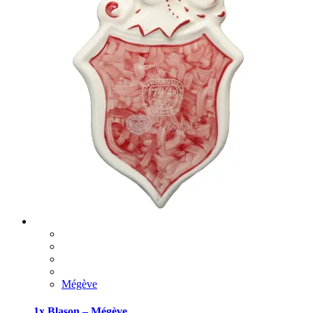
Mégève
1x Blason – Mégève