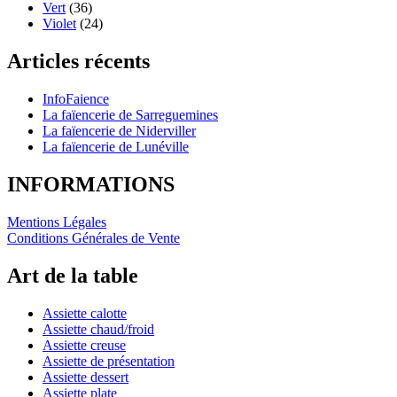
Vert
(36)
Violet
(24)
Articles récents
InfoFaience
La faïencerie de Sarreguemines
La faïencerie de Niderviller
La faïencerie de Lunéville
INFORMATIONS
Mentions Légales
Conditions Générales de Vente
Art de la table
Assiette calotte
Assiette chaud/froid
Assiette creuse
Assiette de présentation
Assiette dessert
Assiette plate