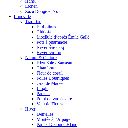
Hansi
Lichen
Zaza Rouge et Noir
Lunéville
Tradition
Barbotines
Chinois
Libellule d’après Émile Gallé
Pots à pharmacie
Réverbère Coq
Réverbère fin
Nature & Culture
Bleu Salé / Sanséau
Chambord
Fleur de corail
Folies Botaniques
Grande Marée
Jungle
Paris…
Point de vue éclairé
Vent de Fleurs
Hiver
Dentelles
Montée à l’Alpage
Papier Découpé Blanc