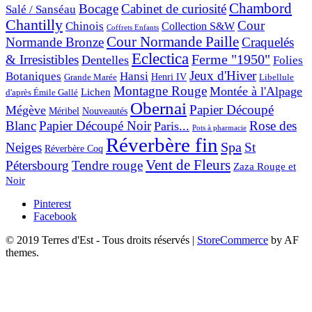
Chambord
Bocage
Cabinet de curiosité
Salé / Sanséau
Chantilly
Cour
Chinois
Collection S&W
Coffrets Enfants
Cour Normande Paille
Normande Bronze
Craquelés
Eclectica
& Irresistibles
Ferme "1950"
Dentelles
Folies
Jeux d'Hiver
Botaniques
Hansi
Grande Marée
Henri IV
Libellule
Montagne Rouge
Montée à l'Alpage
Lichen
d'après Émile Gallé
Obernai
Papier Découpé
Mégève
Nouveautés
Méribel
Blanc
Papier Découpé Noir
Rose des
Paris...
Pots à pharmacie
Réverbère fin
Spa
Neiges
St
Réverbère Coq
Vent de Fleurs
Pétersbourg
Tendre rouge
Zaza Rouge et
Noir
Pinterest
Facebook
© 2019 Terres d'Est - Tous droits réservés
|
StoreCommerce
by AF
themes.