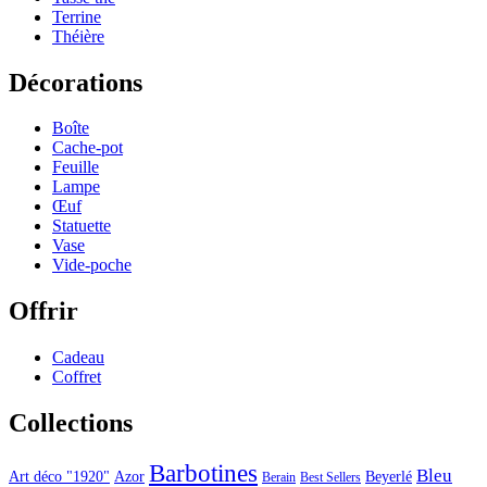
Terrine
Théière
Décorations
Boîte
Cache-pot
Feuille
Lampe
Œuf
Statuette
Vase
Vide-poche
Offrir
Cadeau
Coffret
Collections
Barbotines
Bleu
Art déco "1920"
Azor
Beyerlé
Berain
Best Sellers