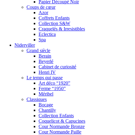
Papier Découpé Noir
Coups de cœur
Azor
Coffrets Enfants
Collection S&W
Craquelés & Irresistibles
Eclectica
Spa
Niderviller
Grand siècle
Berain
Beyerlé
Cabinet de curiosité
Henri IV
Le temps qui passe
Art déco “1920”
Ferme “1950”
Méribel
Classiques
Bocage
Chantilly
Collection Enfants
Coquelicot & Capucines
Cour Normande Bronze
Cour Normande Paille