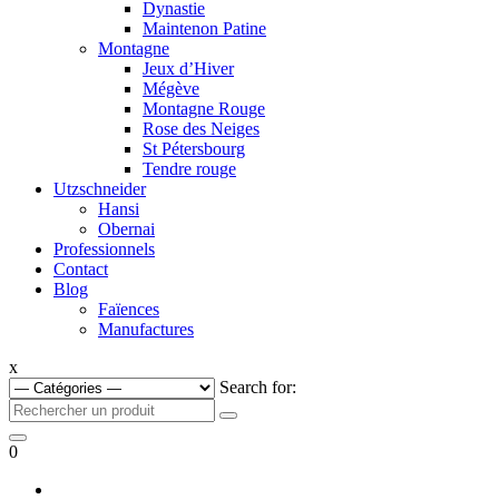
Dynastie
Maintenon Patine
Montagne
Jeux d’Hiver
Mégève
Montagne Rouge
Rose des Neiges
St Pétersbourg
Tendre rouge
Utzschneider
Hansi
Obernai
Professionnels
Contact
Blog
Faïences
Manufactures
x
Search for:
0