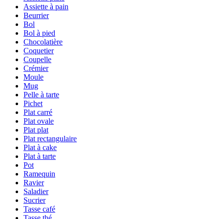
Assiette à pain
Beurrier
Bol
Bol à pied
Chocolatière
Coquetier
Coupelle
Crémier
Moule
Mug
Pelle à tarte
Pichet
Plat carré
Plat ovale
Plat plat
Plat rectangulaire
Plat à cake
Plat à tarte
Pot
Ramequin
Ravier
Saladier
Sucrier
Tasse café
Tasse thé