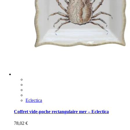
Eclectica
Coffret vide-poche rectangulaire mer – Eclectica
78,02
€