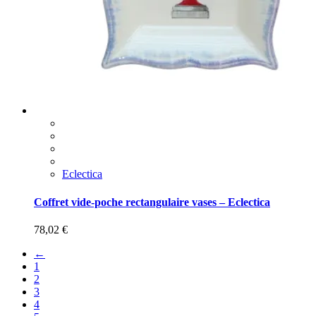
Eclectica
Coffret vide-poche rectangulaire vases – Eclectica
78,02
€
←
1
2
3
4